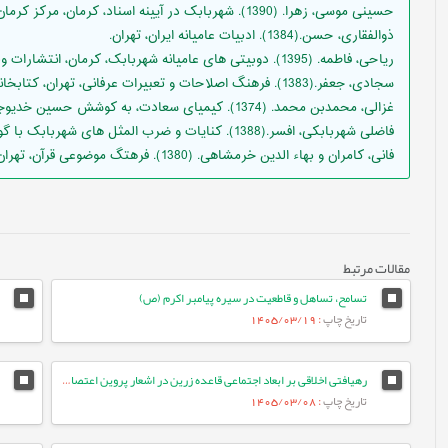
حسینی موسی، زهرا. (1390). شهربابک در آیینه اسناد، کرمان، مرکز کرمان شناسی
ذوالفقاری، حسن.(1384). ادبیات عامیانه ایران، تهران.
ریاحی، فاطمه. (1395). دوبیتی های عامیانه شهربابک، کرمان، انتشارات ولی.
سجادی، جعفر.(1383). فرهنگ اصلاحات و تعبیرات عرفانی، تهران، کتابخانه طهوری، چ هفتم.
غزالی، محمدبن محمد. (1374). کیمیای سعادت، به کوشش حسین خدیوجم، تهران، شرکت انتشارات علمی و فرهنگی.
فاضلی شهربابکی، افسر.(1388). کنایات و ضرب المثل های شهربابک با گویش محلی، کرمان، مرکز کرمان شناسی.
فانی، کامران و بهاء الدین خرمشاهی. (1380). فرهتگ موضوعی قرآن، تهران، ناهید، چ چهارم.
مقالات مرتبط
تسامح، تساهل و قاطعیت در سیره پیامبر اکرم (ص)
تاریخ چاپ
: 1405/03/19
رهیافتی اخلاقی بر ابعاد اجتماعی قاعده زرین در اشعار پروین اعتصامی
تاریخ چاپ
: 1405/03/08