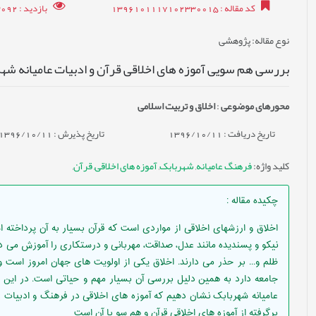
کد مقاله
: 1396101117102330015
بازدید
: 3092
نوع مقاله
: پژوهشی
بررسی هم سویی آموزه های اخلاقی قرآن و ادبیات عامیانه شه
محورهای موضوعی
:
اخلاق و تربیت اسلامی
تاریخ دریافت : 1396/10/11
تاریخ پذیرش : 1396/10/11
کلید واژه
:
فرهنگ عامیانه
,
شهربابک
,
آموزه های اخلاقی
,
قرآن
,
چکیده مقاله
:
اخلاق و ارزشهای اخلاقی از مواردی است که قرآن بسیار به آن پرداخته 
نیکو و پسندیده مانند عدل، صداقت، مهربانی و درستکاری را آموزش می د
ظلم و... بر حذر می دارند. اخلاق یکی از اولویت های جهان امروز است
جامعه دارد به همین دلیل بررسی آن بسیار مهم و حیاتی است. در این مقا
عامیانه شهربابک نشان دهیم که آموزه های اخلاقی در فرهنگ و ادبیات عام
برگرفته از آموزه های اخلاقی قرآن و هم سو با آن است