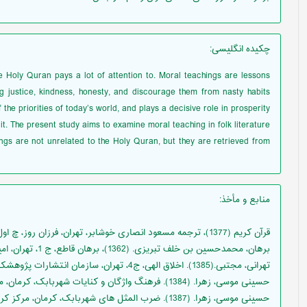
چکیده انگلیسی
:
 Holy Quran pays a lot of attention to. Moral teachings are lessons
g justice, kindness, honesty, and discourage them from nasty habits
f the priorities of today’s world, and plays a decisive role in prosperity
y it. The present study aims to examine moral teaching in folk literature
ngs are not unrelated to the Holy Quran, but they are retrieved from
منابع و مأخذ
:
قرآن کریم (1377)، ترجمه مسعود انصاری خوشابر، تهران، فرزان روز، چ اول.
برهان، محمدحسین بن خلف تبریزی. (1362)، برهان قاطع، ج 1، تهران، امیرکبیر، چ پنجم.
تهرانی، مجتبی.(1385). اخلاق الهی، ج4، تهران، سازمان انتشارات پژوهشکده فرهنگ اندیشه اسلامی.
حسینی موسی، زهرا. (1384). فرهنگ واژگان و کنایات شهربابک، کرمان، مرکز کرمان شناسی.
حسینی موسی، زهرا. (1387). ضرب المثل های شهربابک، کرمان، مرکز کرمان شناسی.