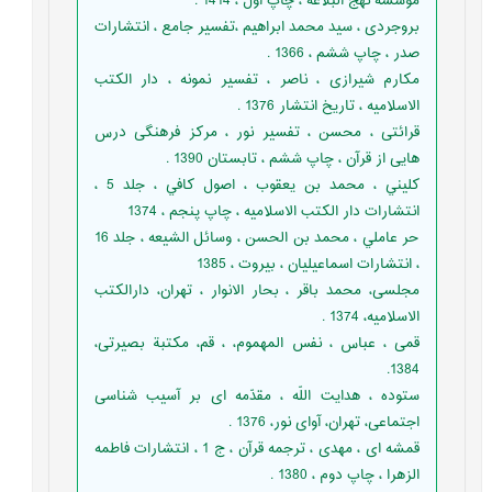
موسسه نهج البلاغه ، چاپ اول ، 1414 .
بروجردی ، سید محمد ابراهیم ،تفسیر جامع ، انتشارات
صدر ، چاپ ششم ، 1366 .
مکارم شیرازی ، ناصر ، تفسیر نمونه ، دار الکتب
الاسلامیه ، تاریخ انتشار 1376 .
قرائتی ، محسن ، تفسیر نور ، مرکز فرهنگی درس
هایی از قرآن ، چاپ ششم ، تابستان 1390 .
كليني ، محمد بن يعقوب ، اصول كافي ، جلد 5 ،
انتشارات دار الكتب الاسلاميه ، چاپ پنجم ، 1374
حر عاملي ، محمد بن الحسن ، وسائل الشيعه ، جلد 16
، انتشارات اسماعيليان ، بيروت ، 1385
مجلسی، محمد باقر ، بحار الانوار ، تهران، دارالکتب
الاسلامیه، 1374 .
قمی ، عباس ، نفس المهموم، ، قم، مکتبة بصیرتی،
1384.
ستوده ، هدایت اللّه ، مقدّمه اى بر آسیب شناسى
اجتماعى، تهران، آواى نور، 1376 .
قمشه ای ، مهدی ، ترجمه قرآن ، ج 1 ، انتشارات فاطمه
الزهرا ، چاپ دوم ، 1380 .