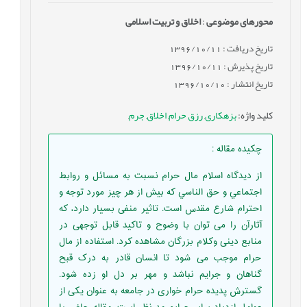
محورهای موضوعی
:
اخلاق و تربیت اسلامی
تاریخ دریافت : 1396/10/11
تاریخ پذیرش : 1396/10/11
تاریخ انتشار : 1396/10/10
کلید واژه
:
بزهکاری
,
رزق حرام
,
اخلاق
,
جرم
,
چکیده مقاله
:
از ديدگاه اسلام مال حرام نسبت به مسائل و روابط
اجتماعي و حق الناسي كه بيش از هر چيز مورد توجه و
احترام شارع مقدس است. تاثير منفی بسيار دارد، که
آثارآن را می توان با وضوح و تاکید قابل توجهی در
منابع دینی وکلام بزرگان مشاهده کرد. استفاده از مال
حرام موجب می شود تا انسان قادر به درک قبح
گناهان و جرایم نباشد و مهر بر دل او زده شود.
گسترش پدیده حرام خواری در جامعه به عنوان یکی از