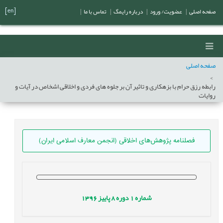
[en]
صفحه اصلی
|
عضویت/ ورود
|
درباره رایمگ
|
تماس با ما
|
صفحه اصلی
رابطه رزق حرام با بزهکاری و تاثیر آن بر جلوه های فردی و اخلاقی اشخاص در آیات و
روایات
فصلنامه پژوهش‌های اخلاقی (انجمن معارف اسلامی ایران)
شماره
1
دوره
8
پاییز
1396