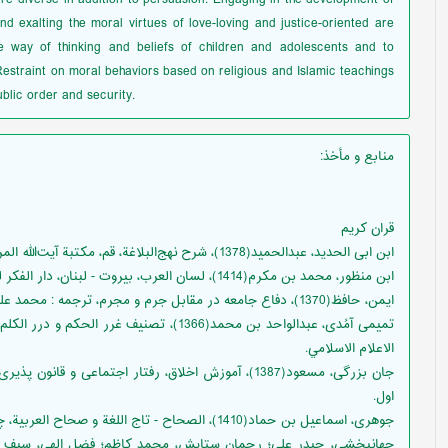
and exalting the moral virtues of love-loving and justice-oriented are
e way of thinking and beliefs of children and adolescents and to
Restraint on moral behaviors based on religious and Islamic teachings
blic order and security.
منابع و مأخذ
:
قران کریم
ابن ابی ‌الحدید، عبدالحمید(1378)، شرح نهج‌البلاغة، قم، مکتبة آیت‌الله المرعشی.
ابن منظور، محمد بن مکرم(1414)، لسان العرب، بیروت - لبنان، دار الفکر للطباعة و النشر و التوزیع - دار صادر، چاپ سوم.
ایمن، حافظ(1370)، دفاع جامعه در مقابل جرم و مجرم، ترجمه : محمد علی اردبیلی، تهران، دانشگاه شهید بهشتی.
تمیمی آمُدی، عبدالواحد بن محمد(1366)، تصنيف
الاعلام الاسلامي.
جان بزرگی، مسعود(1387)، آموزش اخلاق، رفتار اجتماعی و
اول.
جوهری، اسماعیل بن حماد(1410)، الصحاح - تاج اللغة و صحاح العربیة، چاپ اول، دار العلم للملایین، بیروت.