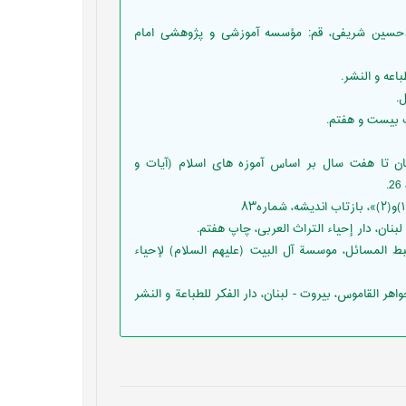
ق و نگارش: احمدحسين شريفی، قم: مؤسسه آموزشى و پژوهشى امام
کان تربیت اخلاقی کودکان تا هفت سال بر اساس آموزه های اسلام (آیات و
تدرك الوسائل و مستنبط المسائل، موسسة آل البیت (علیهم السلام) لإحیاء
 مرتضی(1414)، تاج العروس من جواهر القاموس، بیروت - لبنان، دار الفکر للطباعة و النشر