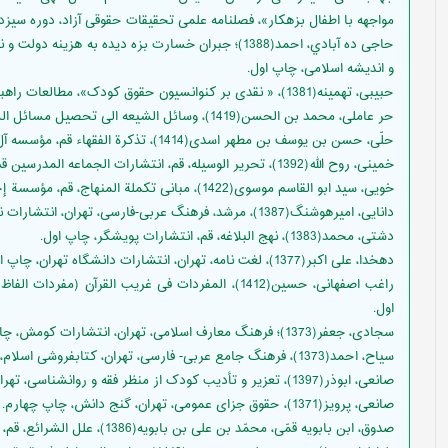
مواجهه با اطفال بزهکار»، فصلنامه علمی تحقیقات حقوقی آزاد، دوره سیزد
حاجی ده آبادي، احمد(1388)؛ جبران خسارت بزه دیده به 
و اندیشه اسلامی، چاپ اول.
حبیبی، تهمینه(1381)، « نقدی بر کنوانسیون حقوق کودک»، مطالعات راهبردی زنان، شماره 16.
حر عاملی، محمد بن الحسن(1419)، وسائل الشیعه الی تحصیل مسائل الشریعه، قم: انتشارات اسلامیه.
حلّی، حسن بن یوسف بن مطهر اسدی(1414)، تذکرة الفقهاء قم، مؤسسه آل البیت علیهم السلام، چاپ اول.
خمینی، روح الله(1392)، تحریر الوسیله، قم، انتشارات الجماعه المدرسین قم، چاپ بیست و ششم.
خویی، سید ابو القاسم موسوی(1422)، مبانی تکملة المنهاج، قم، مؤسسة إحیاء آثار الإمام الخوئی، چاپ اول.
دانایی، امیرهوشنگ(1387)، مرشد، فرهنگ عربی-فارسی، تهران، انتشارات نگاه.
دشتی، محمد(1383)، نهج البلاغه، قم، انتشارات پویشگر، چاپ اول.
دهخدا، علی اکبر(1377)، لغت نامه، تهران، انتشارات دانشگاه تهران، چاپ اول.
راغب اصفهانی، حسین(1412)، المفردات فی غریب القرآن (م
اول.
سجادی، جعفر(1373)؛ فرهنگ معارف اسلامی، تهران، انتشارات کومش، چاپ سوم.
سیاح، احمد(1373)، فرهنگ جامع عربی- فارسی، تهران، کتابفروشی اسلام، چاپ شانزدهم.
صانعی، ابوذر(1397)، تعزیر و تأدیب کودک از منظر فقه و روانشناسی، تهران، دانشگاه عدالت.
صانعی، پرویز(1371)، حقوق جزای عمومی، تهران، گنج دانش، چاپ چهارم.
صدوق، ابن بابویه قمّی، محمّد بن علی بن بابویه(1386)، علل الشرائع، قم، کتابفروشی داوری، چاپ اول.