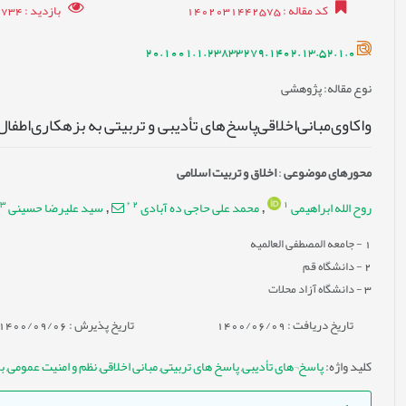
کد مقاله
: 1402031442575
بازدید
: 10734
20.1001.1.23833279.1402.13.52.1.0
نوع مقاله
: پژوهشی
واکاوی‌مبانی‌اخلاقی‌پاسخ‌های تأدیبی و تربیتی به بزهکاری‌اطفال
محورهای موضوعی
:
اخلاق و تربیت اسلامی
3
*
2
1
روح الله ابراهیمی
محمد علی حاجی ده آبادی
سید علیرضا حسینی
,
,
1
- جامعه المصطفی العالمیه
2
- دانشگاه قم
3
- دانشگاه آزاد محلات
تاریخ دریافت : 1400/06/09
تاریخ پذیرش : 1400/09/06
کلید واژه
:
پاسخ¬های تأدیبی
,
پاسخ های تربیتی
,
مبانی اخلاقی
,
نظم و امنیت عمومی
,
ب