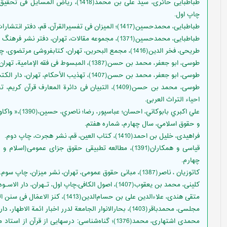
طباطبایی حائری، سید علی بن محمد(1418)، 
چاپ اول.
طباطبایی، محمدحسین(1417)؛ المیزان فی تفسیرالقرآن، قم، دفتر انتشارات اسلامی، چاپ پنجم.
طباطبايى، محمدحسين(1371)، مجموعه مقالات، تهران، دفتر نشر فرهنگ اسلامى، چاپ اول.
طریحی، فخر الدین(1416)، مجمع البحرین، تهران، کتابفروشی مرتضوی، چاپ سوم.
طوسی، ابو جعفر، محمد بن حسن(1387)، المبسوط فی فقه الإمامیة، تهران، المکتبة المرتضویة لإحیاء الآثار الجعفریة، چاپ سوم.
طوسی، ابو جعفر، محمد بن حسن(1407)، تهذیب الأحکام، تهران، دار الکتب الإسلامیة، چاپ چهارم.
طوسی، محمد بن حسن(1409)، التبیان فی دائرة المعار
احیاء التراث العربی.
علي اكبري بابوك
و حقوق اسلامي، سال چهارم، شماره هفتم.
فراهیدی، خلیل بن احمد(1410)، کتاب العین، قم، نشر هجرت، چاپ دوم.
قیاسی و همکاران(1391)، مطالعه تطبیقی حقوق جزای عموم
چهارم.
کاتوزیان ، ناصر(1387)، مبانی حقوق عمومی، تهران، نشر میزان، چاپ سوم.
کلینی، محمد بن یعقوب(1407)، اصول الکافی،چاپ اول، تـهران، دار الاسـوه للطباعة و النشر.
متقی هندی، علاءالدین علی بن حسام‌الدین(1413)، كنز الاعمّال فی سنن الاقوال و الافعال، بیروت، موسسه الرساله،.
مجلسی، محمدباقر(1403)، بحارالانوار الجامعة لدرر اخبار ائمة الاطهار، دار احیاء التراث العربی، بیروت.
محمدی اشتهاری، محمد(1376)؛ گناه‌شناسی: درسهایی از