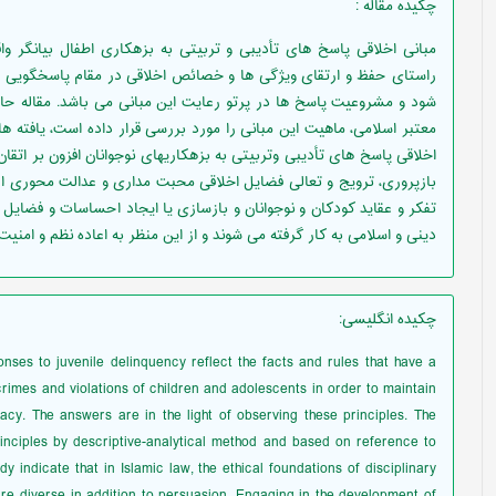
چکیده مقاله
:
مبانی اخلاقی پاسخ های تأدیبی و تربیتی به بزهکاری اطفال بیانگر و
راستای حفظ و ارتقای ویژگی ها و خصائص اخلاقی در مقام پاسخگویی به 
شود و مشروعیت پاسخ ها در پرتو رعایت این مبانی می باشد. مقاله ح
معتبر اسلامی، ماهیت این مبانی را مورد بررسی قرار داده است، یافته 
اخلاقی پاسخ های تأدیبی وتربیتی به بزهکاریهای نوجوانان افزون بر اتقا
بازپروری، ترویج و تعالی فضایل اخلاقی محبت مداری و عدالت محوری از 
تفکر و عقاید کودکان و نوجوانان و بازسازی یا ایجاد احساسات و فضایل ا
دینی و اسلامی به کار گرفته می شوند و از این منظر به اعاده نظم و امن
چکیده انگلیسی
:
onses to juvenile delinquency reflect the facts and rules that have a
rimes and violations of children and adolescents in order to maintain
acy. The answers are in the light of observing these principles. The
inciples by descriptive-analytical method and based on reference to
dy indicate that in Islamic law, the ethical foundations of disciplinary
re diverse in addition to persuasion. Engaging in the development of