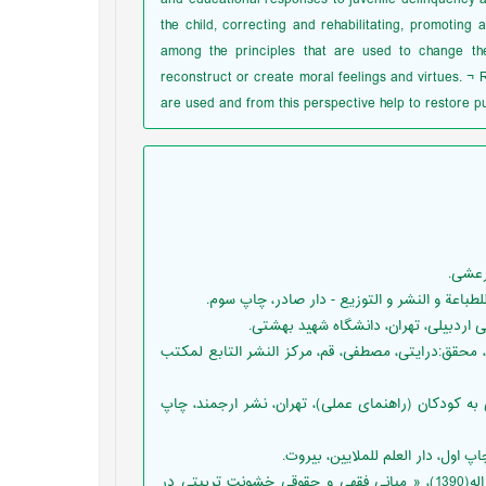
the child, correcting and rehabilitating, promoting 
among the principles that are used to change th
reconstruct or create moral feelings and virtues. ¬ 
are used and from this perspective help to restore pu
 غرر الحكم و درر الكلم، محقق:درایتی، مصطفی، قم، مرکز النشر التابع لمکتب
 قانون پذیری به کودکان (راهنمای عملی)، تهران، نشر ارجمند، چاپ
جهانبخشی، حیدر علی؛ رحمان ستایش، محمد کاظم؛ فضل الهی، سیف اله(1390)، « مبانی فقهی و حقوقی خشونت تربیتی در