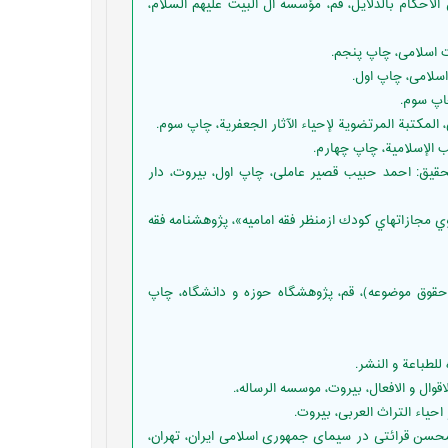
ریاض المسایل فی تحقیق الاحکام بالدلایل، قم، مؤسسه آل البیت علیهم السلام،
ف قرآن کریم، تحقیق: احمد حبیب قصیر عاملی، چاپ اول، بیروت، دار
اني، احسان؛ عباسپور، رضا؛ ناصري، حسين،(1390)،« واكاوي مجازاتهاي كودك ازمنظر فقه اماميه»، پژوهشنامه فقه
ی(اسلام و حقوق موضوعه)، قم، پژوهشگاه حوزه و دانشگاه، چاپ
 قرآن از استاد محسن قرائتی در سیمای جمهوری اسلامی ایران، تهران،