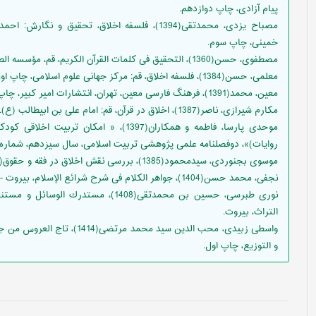
پیام آزادی، چاپ دوازدهم.
مصباح يزدى، محمدتقى(1394)، فلسفه اخلاق، تحقي
خمينى، چاپ سوم.
مصطفوی، حسن(1360)، التحقیق فی کلمات القرآن الکریم، قم، مؤسسه الطباعه و النشر.
معلمی، حسن(1384)، فلسفه اخلاق، قم: مرکز جهانی علوم اسلامی، چاپ اول.
معین، محمد(1391)، فرهنگ فارسی معین، تهران، انتشارات امیر کبیر، چاپ بیست و هفتم.
مکارم شیرازی، ناصر(1387)، اخلاق در قرآن، قم: امام علی بن ابیطالب (ع).
موحدی پارسا، فاطمه و همکاران(1397)، « ام
روایات)»، دوفصلنامه علمی پژوهشی تربیت اسلامی، سال سیزدهم، شماره 26.
موسوی بجنوردی، سیدمحمود(1385)، بررسی نقش اخلاق در فقه و حقوق(۱)و(۲)»، بازتاب اندیشه، شماره۸۳
نجفی، محمد حسن(1404)، جواهر الکلام فی شرح شرائع الإسلام، بیروت - لبنان، دار إحیاء التراث العربی، چاپ هفتم.
نوری طبرسی، حسین بن محمدتقی(1408)، مس
التراث، بیروت.
واسطی زبیدی، محب الدین سید محمد
و التوزیع، چاپ اول.