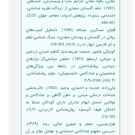
علایی، رقیه؛ علائی خرایم، سارا و ویسکرمی، حسنعلی.
(1397). «نقد گلستان سعدی از دیدگاه نظریه شناختی-
اجتماعی بندورا». پژوهش ادبیات معاصر جهان، 23(2)،
461-484.
قلیان عسکری، عبداله؛ (1398). «تحلیل آسیب‌های
روانی در گلستان و بوستان سعدی». سبک شناسی نظم
و نثر فارسی (بهار ادب)، 12(4)، 303-319.
کوچکی عاشور، محمد؛ شریعت‌نیا، کاظم؛ اسدی، اردشیر
و میرانی، ارسطو. (1401). «نقش میانجی‌گر نیازهای
بنیادین روانشناختی در رابطه بین ویژگی‌های
شخصیتی و شادکامی دانشجویان». علوم روانشناختی،
۲۱ (۱۱۸)، 2106-۲۰۹۱.
ولی‌زاده، حدیث و احمدی، وحید. (1402). «اثربخشی
شناخت درمانی مبتنی بر ذهن آگاهی بر شادکامی و
توانایی تحمل ابهام مادران دارای کودکان مبتلا به
اختلال طیف اُتیسم». روان‌شناسی کاربردی، 17(1)،
193-212.
هزارجریبی، جعفر و صفری شالی، رضا. (۱۳۸۹).
«بررسی مفهوم شادکامی اجتماعی و عوامل مؤثر بر آن