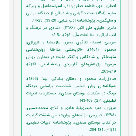
اصغری مهر، فاطمه صغری؛ آذر، امیراسماعیل و زیرک،
ساره. (۱۴۰۱). «مثبت‌گرایی و شادمانی از دیدگاه مولوی
و سلیگمن». پژوهشنامة ادب غنایی، 20(39)، 23-44.
باقری خلیلی، علی اکبر. (۱۳۸۶). «شادی در فرهنگ و
ادب ایرانی». مطالعات ملّی، 8(2)، 57-78.
حریفی، اسماء؛ ثناگوی محرر، غلامرضا و شیرازی،
محمود. (1401). «اثربخشی مداخلۀ روان‌شناسی
مثبت‌نگر بر شادکامی و تفکر مثبت در بیماران روانی
مزمن». پژوهش‌های کاربردی روانشناختی، 13(2)،
249-263.
صادق‌زاده، محمود و دهقان بنادکی، لیلا. (1396).
«مؤلفه‌های روان شناسی شخصیت براساس دیدگاه
یونگ در حکایات بوستان سعدی». جستارنامه ادبیات
تطبیقی، 1(2)، 109-143.
عزیزی، امیر؛ حیدری‌نیا، هادی و فلاح، محمدحسین.
(۱۳۹۸). «بررسی مؤلفه‌های روان‌شناسی شفقت گیلبرت
در کتاب بوستان سعدی». پژوهشنامة ادبیات تعلیمی،
11(41)، 181-204.