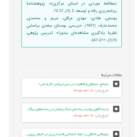
(مطالعة موردی در استان مرکزی)». پژوهشنامة
برنامه‌ریزی رفاه و توسعه، 2 (3)، 31-72.
یوسفی، هادی؛ مهدی عراقی، مریم و محمدی،
محمدعارف. (1401). «بررسی بوستان سعدی براساس
نظریۀ یادگیری مشاهده‌‌ای بندورا». تدریس پژوهی،
10(3)، 277-247.
مقالات مرتبط
تسامح، تساهل و قاطعیت در سیره پیامبر اکرم (ص)
تاریخ چاپ
: 1405/03/19
ارایه الگوی روایت رسانه‌ای جنگ رمضان در رسانه‌های بیگانه: مطالعه موردی ایران اینترنشنال
تاریخ چاپ
: 1405/03/19
رهیافتی اخلاقی بر ابعاد اجتماعی قاعده زرین در اشعار پروین اعتصامی