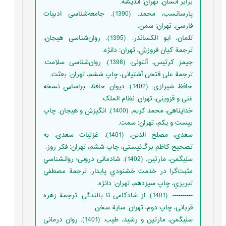
برابر انسان. تهران: اندیشه.
پارسانسب، محمد. (1390). جامعه‌شناسی ادبیات
فارسی. تهران: سمن.
تلمان، ایو الکساندر. (1395). روان‌شناسی هیجان.
ترجمة کیان فروزش، تهران: دانژه.
جیمز کرتیس، آنتونی. (1398). روان‌شناسی سلامت.
ترجمة علی فتحی آشتیانی، چاپ ششم، تهران: بعثت.
حافظ شیرازی. (1402). دیوان حافظ. براساس نسخه
غنی و قزوینی، تهران: نظام الملک.
خداپناهی، محمد کریم. (1400). انگیزش و هیجان. چاپ
بیست و یکم، تهران: سمت.
سعدی، مصلح الدین. (1401). غزلیات سعدی. به
تصحیح کاظم برگ‌نیستی، چاپ ششم، تهران: فکر روز.
سليگمن، مارتين. (1402). شادمانی درونی؛ روانشناسي
مثبت‌گرا در خدمت خشنودي پايدار. ترجمة مصطفي
تبريزي، چاپ سیزدهم، تهران: دانژه.
----------. (1401). از شادکامی تا بالندگی. ترجمة زهره
قربانی، چاپ دوم، تهران: سایة سخن.
سليگمن، مارتين و رشید، طیب. (1401). روان درمانی