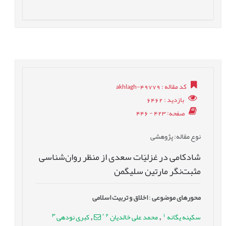
کد مقاله
: akhlagh-49779
بازدید
: 6462
صفحه
: 423 - 446
نوع مقاله
: پژوهشی
شادکامی در غزلیّات سعدی از منظر روان‌شناسی
مثبت‌نگر مارتین سلیگمن
محورهای موضوعی
:
اخلاق و تربیت اسلامی
3
*
2
1
سکینه یگانه
محمد علی خالدیان
کبری نودهی
,
,