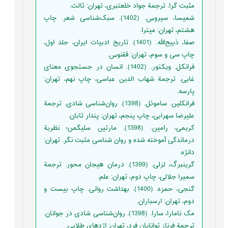
مثبت گرا. ترجمة جواد خلعتبری، تهران: ثالث.
شمیسا، سیروس. (1402). سبک‌شناسی شعر. چاپ
هشتم، تهران: میترا.
صفا، ذبیح‌الله. (1401). تاریخ ادبیات ایران، جلد اول،
چاپ سی و سوم، تهران: ققنوس.
فرانکل. ویکتور. (1402). انسان در جستجوی معنای
غایی. ترجمة شهاب الدین عباسی، چاپ نهم، تهران:
پارسه.
فرانکلین. ساموئل. (1398). روان‌شناسی شادی. ترجمة
علیرضا سهرابی، چاپ پنجم، تهران: پندار تابان.
کریمی، رامین. (1398). مارتین سلیگمن؛ نظریة
درماندگی آموخته شده و روان شناسی مثبت نگر. تهران:
دانژه.
گرینبرگ، لزلی. (1399). درمان هیجان محور. ترجمة
سمیرا جلالی، چاپ دوم، تهران: علم.
گنجی، حمزه. (1400). بهداشت روانی. چاپ بیست و
دوم، تهران: ارسباران.
مک نامارا، سارا. (1398). روان‌شناسی شادی در جوانان.
ترجمة فرناز توانایان فرد، تهران: اژدهای طلایی.