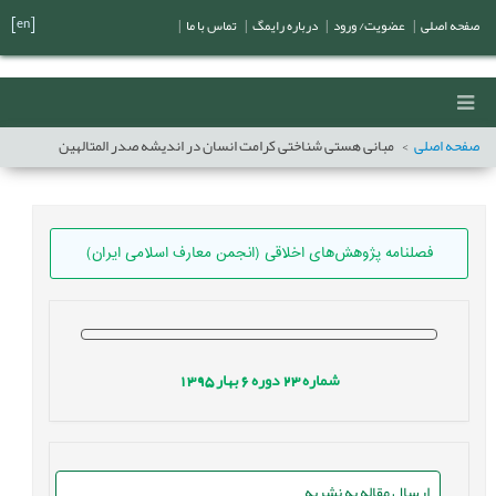
[en]
صفحه اصلی
|
عضویت/ ورود
|
درباره رایمگ
|
تماس با ما
|
صفحه اصلی
مبانی هستی شناختی کرامت انسان در اندیشه صدر المتالهین
فصلنامه پژوهش‌های اخلاقی (انجمن معارف اسلامی ایران)
شماره
23
دوره
6
بهار
1395
ارسال مقاله به نشریه