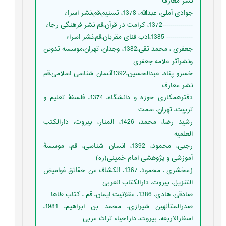
نشر معارف
جوادی آملی، عبدالله، 1378، تسنیم،قم،نشر اسراء
---------------1372، کرامت در قرآن،قم نشر فرهنگی رجاء
------------- 1385،ادب فنای مقربان،قم،نشر اسراء
جعفری ، محمد تقی،1382، وجدان، تهران،موسسه تدوین
ونشرآثر علامه جعفری
خسرو پناه، عبدالحسین،1392آنسان شناسی اسلامی،قم
نشر معارف
دفترهمکاری حوزه و دانشگاه، 1374، فلسفۀ تعلیم و
تربیت، تهران، سمت
رشید رضا، محمد، 1426، المنار، بیروت، دارالکتب
العلمیه
رجبی، محمود، 1392، انسان شناسی، قم، موسسۀ
آموزشی و پژوهشی امام خمینی(ره)
زمخشری ، محمود، 1367، الکشاف عن حقائق غوامیض
التنزیل، بیروت، دارالکتاب العربی
صادقی، هادی، 1386، عقلانیت ایمان، قم ، کتاب طاها
صدرالمتألهین شیرازی، محمد بن ابراهیم، 1981،
اسفارالاربعه، بیروت، داراحیاء تراث عربی