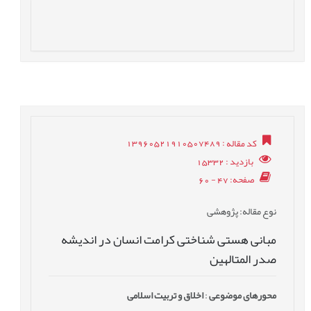
کد مقاله
: 13960521910507489
بازدید
: 15332
صفحه
: 47 - 60
نوع مقاله
: پژوهشی
مبانی هستی شناختی کرامت انسان در اندیشه
صدر المتالهین
محورهای موضوعی
:
اخلاق و تربیت اسلامی