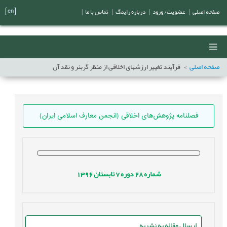
[en]
صفحه اصلی
|
عضویت/ ورود
|
درباره رایمگ
|
تماس با ما
|
صفحه اصلی
فرآیند تغییر ارزشهای اخلاقی از منظر گربنر و نقد آن
فصلنامه پژوهش‌های اخلاقی (انجمن معارف اسلامی ایران)
شماره
28
دوره
7
تابستان
1396
ارسال مقاله به نشریه