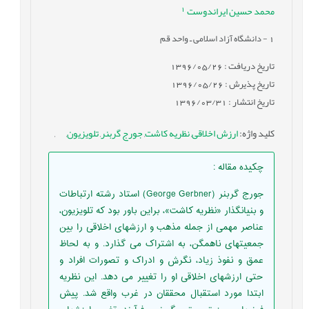
1
محمد حسین ایراندوست
1
- دانشگاه آزاد اسلامی ـ واحد قم
تاریخ دریافت : 1396/05/26
تاریخ پذیرش : 1396/05/26
تاریخ انتشار : 1396/03/31
کلید واژه
:
ارزش اخلاقی
,
نظریه کاشت
,
جورج گربنر
,
تلویزیون
,
,
چکیده مقاله
:
جورج گربنر (George Gerbner) استاد رشته ارتباطات
و بنیانگذار «نظریه کاشت»، براین باور بود كه تلویزیون،
عناصر مهمی از جمله مذهب و ارزشهای اخلاقی را بین
جمعیتهای ناهمگن، به اشتراک می گذارد. و به لحاظ
عمق و نفوذ زیاد، نگرش و ادراک و تصورات افراد و
حتی ارزشهای اخلاقی او را تغییر می دهد. این نظریه
ابتدا مورد استقبال محققان در غرب واقع شد. پیش