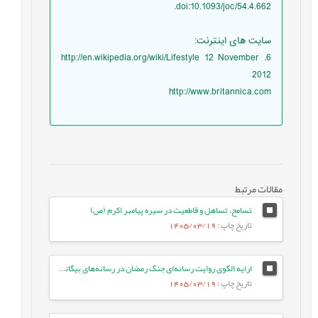
doi:10.1093/joc/54.4.662.
سایت های اینترنت:
6. http://en.wikipedia.org/wiki/Lifestyle 12 November
2012
http://www.britannica.com
مقالات مرتبط
تسامح، تساهل و قاطعیت در سیره پیامبر اکرم (ص)
تاریخ چاپ
: 1405/03/19
ارایه الگوی روایت رسانه‌ای جنگ رمضان در رسانه‌های بیگانه: مطالعه موردی ایران اینترنشنال
تاریخ چاپ
: 1405/03/19