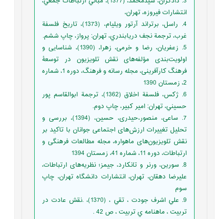
3. دادگران، سيدمحمد، (1377)، مباني ارتباطات جمعي،
انتشارات فيروزه، تهران،
4. راسل، برتراند آرتور ویلیام، (1373)، تاريخ فلسفة‌
غرب، ترجمة نجف دريابندري، تهران: پرواز،‌ چاپ ششم.
5. زعفریان، رضا و خرمی، زهرا، (1390)، شناسایی و
اولویت‌بندی مؤلفه‌های نقش تلویزیون در توسعۀ
فرهنگ کارآفرینی، مجله رسانه و فرهنگ، دوره 1، شماره
2، زمستان 1390
6. ژکس، فلسفة‌ اخلاق (1362)، ترجمة‌ ابوالقاسم پور
حسيني، تهران: امير كبير، چاپ دوم.
7. ساعی، منصور،حیدری، حسین، (1394)، بررسی و
تحلیل تغییرات ارزش‌های اجتماعی جوانان با تاکید بر
نقش تلویزیون‌های ماهواره، مجله مطالعات فرهنگی و
ارتباطات، دوره 11، شماره 41، زمستان 1394
8. سورین، ورنر و تانكارد، جیمز؛ نظریه‌های ارتباطات،
علیرضا دهقان، تهران، انتشارات دانشگاه تهران، چاپ
سوم
9. علي اشرف جودت ، تقي ، (1370)، .نقش عادت در
تربيت ، ماهنامه ي تربيت ، ص 42 .