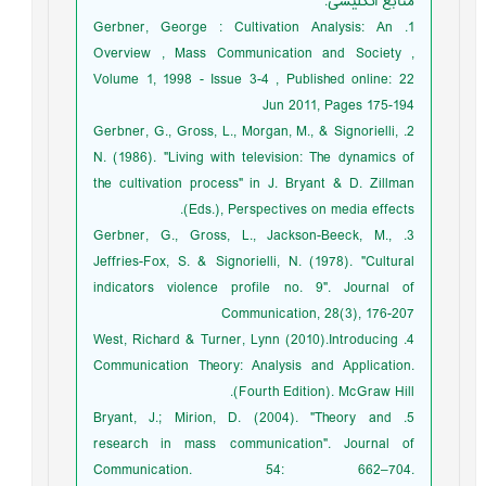
منابع انگلیسی:
1. Gerbner, George : Cultivation Analysis: An
Overview , Mass Communication and Society ,
Volume 1, 1998 - Issue 3-4 , Published online: 22
Jun 2011, Pages 175-194
2. Gerbner, G., Gross, L., Morgan, M., & Signorielli,
N. (1986). "Living with television: The dynamics of
the cultivation process" in J. Bryant & D. Zillman
(Eds.), Perspectives on media effects.
3. Gerbner, G., Gross, L., Jackson-Beeck, M.,
Jeffries-Fox, S. & Signorielli, N. (1978). "Cultural
indicators violence profile no. 9". Journal of
Communication, 28(3), 176-207
4. West, Richard & Turner, Lynn (2010).Introducing
Communication Theory: Analysis and Application.
(Fourth Edition). McGraw Hill.
5. Bryant, J.; Mirion, D. (2004). "Theory and
research in mass communication". Journal of
Communication. 54: 662–704.