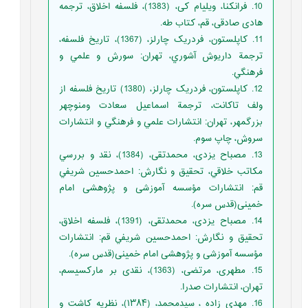
10. فرانکنا، ویلیام کی، (1383)، فلسفه اخلاق، ترجمه
هادی صادقی، قم، کتاب طه.
11. کاپلستون، فردریک چارلز، (1367)، تاريخ فلسفه‌،
ترجمة داريوش آشوري،‌ تهران: سورش و علمي و
فرهنگي.
12. کاپلستون، فردریک چارلز، (1380) تاريخ فلسفه از
ولف تاكانت، ترجمة اسماعيل سعادت ومنوچهر
بزرگمهر، تهران: انتشارات علمي و فرهنگي و انتشارات
سروش، چاپ سوم.
13. مصباح يزدى، محمدتقى، (1384)، نقد و بررسي
مکاتب خلاقي، تحقيق و نگارش: احمدحسين شريفي
قم: انتشارات مؤسسه آموزشى و پژوهشى امام
خمينى(قدس سره).
14. مصباح يزدى، محمدتقى، (1391)، فلسفه اخلاق،
تحقيق و نگارش: احمدحسين شريفي قم: انتشارات
مؤسسه آموزشى و پژوهشى امام خمينى(قدس سره).
15. مطهری، مرتضی، (1363)، نقدی بر مارکسیسم،
تهران، انتشارات صدرا.
16. مهدی زاده ، سیدمحمد، (۱۳۸۴)، نظریه کاشت و