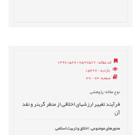
کد مقاله
: 1396052617597577
بازدید
: 15426
صفحه
: 23 - 39
نوع مقاله
: پژوهشی
فرآیند تغییر ارزشهای اخلاقی از منظر گربنر و نقد
آن
محورهای موضوعی
:
اخلاق و تربیت اسلامی