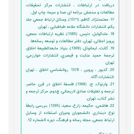
دریافت در ارتباطات ، انتشارات مرکز تحقیقات،
مطالعات و سنجش برنامه ای صدا و سیما، چاپ اول .
17. معتمدنژاد، كاظم، (1371)، وسائل ارتباط جمعي جلد
يكم، انتشارات دانشگاه علامه طباطبايي ، تهران.
18. مك‌كوایل، دنیس، (1385)، نظریه ارتباطات جمعی،
پرویز اجلالی، تهران، دفتر مطالعات و توسعه رسانه‌ها.
19. کانت، ايمانوئل، (1369)، بنياد مابعدالطبيعة اخلاق،
ترجمة حميد عنايت و قيصري، انتشارات خوارزمي،
تهران.
20. کديور ، پروين ، 1378 .روانشناسي اخلاق ، تهران
:انتشارات آگاه .
21. وارنوک، ج، (1368) فلسفة اخلاق در قرن حاضر،
ترجمه و تعليقات صادق لاريجاني، چ‌دوم، مركز ترجمه و
نشر كتاب، تهران.
22. هاشمی، حکیمه، زارع، سعید، (1395) ،بررسی رابطۀ
نوع دینداری دانشجویان ومیزان استفاده از وسایل
ارتباط جمعی، مجله رسانه و فرهنگ، دوره 6،شماره 12.