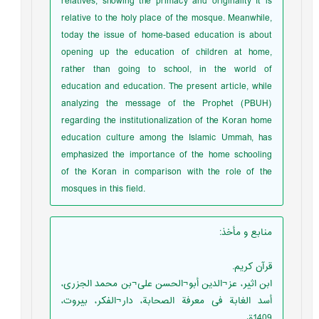
relatives, showing the primacy and originality It is
relative to the holy place of the mosque. Meanwhile,
today the issue of home-based education is about
opening up the education of children at home,
rather than going to school, in the world of
education and education. The present article, while
analyzing the message of the Prophet (PBUH)
regarding the institutionalization of the Koran home
education culture among the Islamic Ummah, has
emphasized the importance of the home schooling
of the Koran in comparison with the role of the
mosques in this field.
منابع و مأخذ
:
قرآن کریم.
ابن اثیر، عز¬الدين أبو¬الحسن على¬بن محمد الجزری،
أسد الغابة فى معرفة الصحابة، دار¬الفكر، بيروت،
1409ق.