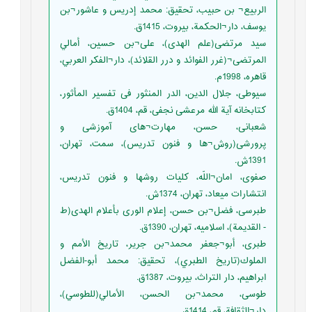
الربيع¬ بن حبيب، تحقيق: محمد إدريس و عاشور¬بن
يوسف، دار¬الحكمة، بيروت، 1415ق.
سید مرتضی(علم الهدى)، على¬بن حسين، أمالي
المرتضى¬(غرر الفوائد و درر القلائد)، دار¬الفكر العربي،
قاهره، 1998م.
سيوطى، جلال الدين، الدر المنثور فى تفسير المأثور،
كتابخانه آية الله مرعشى نجفى، قم، 1404ق.
شعبانی، حسن، مهارت¬های آموزشی و
پرورشی(روش¬ها و فنون تدریس)، سمت، تهران،
1391ش.
صفوى، امان¬اللّه،‏ كليات روش‏ها و فنون تدريس،
انتشارات ميعاد، تهران، 1374ش.
طبرسى، فضل¬بن حسن، إعلام الورى بأعلام الهدى(ط
- القديمة)، اسلاميه، تهران، 1390ق.
طبری، أبو¬جعفر محمد¬بن جرير، تاريخ الأمم و
الملوك(تاريخ الطبري)، تحقيق: محمد أبو-الفضل
ابراهيم، دار التراث، بيروت، 1387ق.
طوسى، محمد¬بن الحسن، الأمالي(للطوسي)،
دار¬الثقافة، قم، 1414ق.