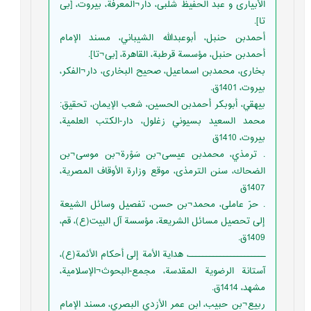
الأبيارى و عبد الحفيظ شلبى، دار¬المعرفة، بيروت، [بى
تا].
أحمدبن حنبل، أبوعبدالله الشيباني، مسند الإمام
أحمدبن حنبل، مؤسسة قرطبة، القاهرة، [بی¬تا].
بخاری، محمدبن اسماعیل، صحیح البخاری، دار¬الفکر،
بیروت، 1401ق.
بيهقي، أبوبكر أحمدبن الحسين، شعب الإيمان، تحقيق:
محمد السعيد بسيوني زغلول، دار-الكتب العلمية،
بيروت، 1410ق
. ترمذي، محمدبن عيسى¬بن سَوْرة¬بن موسى¬بن
الضحاك، سنن الترمذى، موقع وزارة الأوقاف المصرية،
1407ق
. حرّ عاملى، محمد¬بن حسن، تفصيل وسائل الشيعة
إلى تحصيل مسائل الشريعة، مؤسسة آل البيت(ع)، قم،
1409ق.
ــــــــــــــــــــــ، هداية الأمة إلى أحكام الأئمة(ع)،
آستانة الرضوية المقدسة، مجمع-البحوث¬الإسلامية،
مشهد، 1414ق.
ربيع¬بن حبيب، ابن عمر الأزدي البصري، مسند الإمام