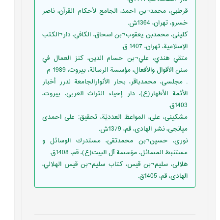
قرطبى، محمد¬بن احمد، الجامع لأحكام القرآن، ناصر
خسرو، تهران، 1364ش.
كلينى، محمدبن يعقوب¬بن اسحاق، الكافي، دار¬الكتب
الإسلامية، تهران، 1407 ق.
متقي هندي، علي¬بن حسام الدين، كنز العمال في
سنن الأقوال والأفعال، مؤسسة الرسالة، بيروت، 1989 م
. مجلسى، محمدباقر، بحار الأنوارالجامعة لدرر أخبار
الأئمة الأطهار(ع)، دار إحياء التراث العربي، بيروت،
1403ق.
مشکینی، علی، المواعظ العدديّة، تحقیق: علی احمدی
میانجی، نشر الهادی، قم، 1379ش.
نورى، حسين¬بن محمدتقى، مستدرك الوسائل و
مستنبط المسائل، مؤسسة آل البيت(ع)، قم، 1408ق.
هلالى، سليم¬بن قيس، كتاب سليم¬بن قيس الهلالي،
الهادى، قم، 1405ق.