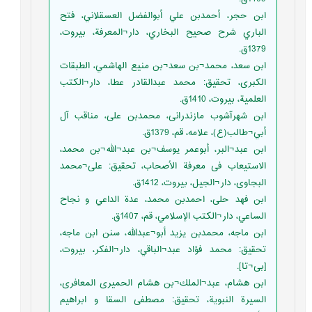
ابن حجر، أحمدبن علي أبوالفضل العسقلاني، فتح
الباري شرح صحيح البخاري، دار¬المعرفة، بيروت،
1379ق.
ابن سعد، محمد¬بن سعد¬بن منيع الهاشمي، الطبقات
الكبرى، تحقيق: محمد عبدالقادر عطا، دار¬الكتب
العلمية، بيروت، 1410ق.
ابن شهرآشوب مازندرانى، محمدبن على، مناقب آل
أبي¬طالب(ع)، علامه، قم، 1379ق.
ابن عبد¬البر، أبوعمر يوسف¬بن عبد¬الله¬بن محمد،
الاستيعاب فى معرفة الأصحاب، تحقيق: على¬محمد
البجاوى، دار¬الجيل، بيروت، 1412ق.
ابن فهد حلى، احمدبن محمد، عدة الداعي و نجاح
الساعي، دار¬الكتب الإسلامي، قم، 1407ق.
ابن ماجه، محمدبن يزيد أبو¬عبدالله، سنن ابن ماجه،
تحقيق: محمد فؤاد عبد¬الباقي، دار¬الفكر، بيروت،
[بی¬تا].
ابن هشام، عبد¬الملك¬بن هشام الحميرى المعافرى،
السيرة النبوية، تحقيق: مصطفى السقا و ابراهيم