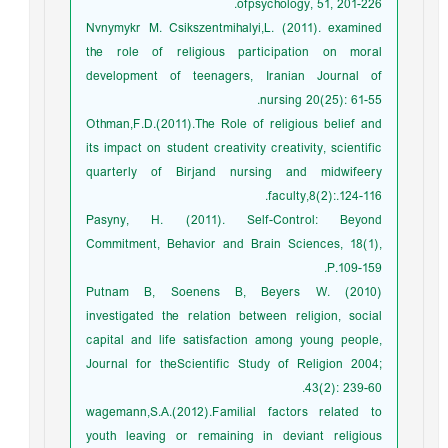
ofpsychology, 51, 201-226.
Nvnymykr M. Csikszentmihalyi,L. (2011). examined
the role of religious participation on moral
development of teenagers, Iranian Journal of
nursing 20(25): 61-55.
Othman,F.D.(2011).The Role of religious belief and
its impact on student creativity creativity, scientific
quarterly of Birjand nursing and midwifeery
faculty,8(2):.124-116.
Pasyny, H. (2011). Self-Control: Beyond
Commitment, Behavior and Brain Sciences, 18(1),
P.109-159.
Putnam B, Soenens B, Beyers W. (2010)
investigated the relation between religion, social
capital and life satisfaction among young people,
Journal for theScientific Study of Religion 2004;
43(2): 239-60.
wagemann,S.A.(2012).Familial factors related to
youth leaving or remaining in deviant religious