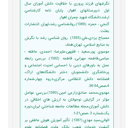
نگرشهای فرزند پروری با خلاقیت دانش آموزان سال
اول دبیرستانهای اهواز، پایان نامه کارشناسي
ارشد،دانشگاه شهید چمران اهواز.
گنجي ، حمزه .(1389).روانشناسي رشد،تهران :انتشارات
بعثت .
مصباح یزدی،علي.(1393). روان شناسي رشد با نگرش
به منابع اسلامي، تهران:هدف.
موسوی پور،سعید ؛ فقیهی،علیرضا؛ احمدی، عاطفه ؛
عباسی،فاطمه؛ مهرابی، فاطمه. (1392). بررسی رابطه
عمل به باور‌های دینی با احساس امنیت اجتماعی و
پرخاشگری دانشجویان دختر دانشگاه‌‌های اراک،
فصلنامه دانش انتظامی مرکزی،دروه چهار،شماره
4،صص54-36.
مهدوی،محمد صادق؛زارعی امین.(1390).بررسي عوامل
مؤثر در گرايش نوجوانان به ارزش هاي اخلاقي در
دانش آموزان،مجله مطالعات جامعه شناختي ايران،دوره
یک،شماره 3 ،صص21-1.
الوانی،سید مهدي.(1387). تأثیر آموزش هوش عاطفی بر
کیفیت خدمات شعب بانک ملت، فصلنامه علوم