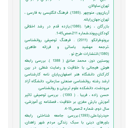
تهران:ساوالان.
آریان‌پور، منوچهر .(1385). فرهنگ انگلیسی به فارسی ،
تهران:جهان‌رایانه.
بازرگان ، زهرا .(1386).یازده قدم در رشد اخلاقی
کودکان،پیوند،شماره 211،صص45-1.
برونو،فرانکو. (2011) . فرهنگ توصیفی روانشناسی
،ترجمه مهشید یاسائی و فرزانه طاهری.
(1380).انتشارات طرح نو .
پوستین دوز، محمد صادق ( 1388 ). بررسی رابطه
هوش هیجانی با خلاقیت و رضایت شغلی در بین
کارکنان دانشگاه هنر اصفهان،پایان نامه کارشناسی
ارشد رشته روانشناسی صنعتی سازمانی، دانشگاه آزاد
مرودشت، دانشکده علوم تربیتی و روانشناسی.
حسن زاده ، فریبا . ( 1393) . بررسی توصیفی تاثیر
آموزش بارش مغزی بر خلاقیت ، فصلنامه ی آموزشی،
سال دوم، شماره 2،صص15-4.
حیدرنیا،علی.(1393).بررسی جامعه شناختی رابطه
باورهای دینی با سبک زندگی مردم شهر زاهدان،