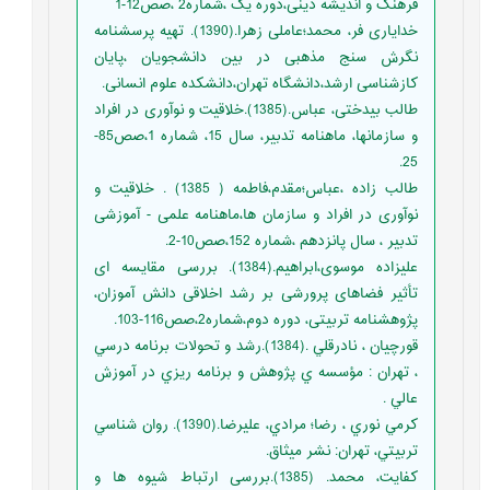
فرهنگ و اندیشه دینی،دوره یک ،شماره2 ،صص12-1
خدایاری فر، محمد؛عاملی زهرا.(1390). تهیه پرسشنامه
نگرش سنج مذهبی در بین دانشجویان ،پایان
کازشناسی ارشد،دانشگاه تهران،دانشکده علوم انسانی.
طالب بیدختی، عباس.(1385).خلاقیت و نوآوری در افراد
و سازمانها، ماهنامه تدبیر، سال 15، شماره 1،صص85-
25.
طالب زاده ،عباس؛مقدم،فاطمه ( 1385) . خلاقیت و
نوآوری در افراد و سازمان ها،ماهنامه علمی - آموزشی
تدبیر ، سال پانزدهم ،شماره 152،صص10-2.
علیزاده موسوی،ابراهیم.(1384). بررسی مقایسه ای
تأثیر فضاهای پرورشی بر رشد اخلاقی دانش آموزان،
پژوهشنامه تربیتی، دوره دوم،شماره2،صص116-103.
قورچيان ، نادرقلي .(1384).رشد و تحولات برنامه درسي
، تهران : مؤسسه ي پژوهش و برنامه ريزي در آموزش
عالي .
کرمي نوري ، رضا؛ مرادي، عليرضا.(1390). روان شناسي
تربيتي، تهران: نشر میثاق.
کفایت، محمد. (1385).بررسی ارتباط شیوه ها و