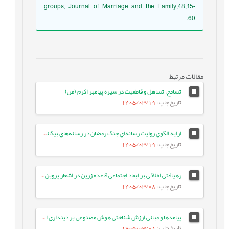
groups, Journal of Marriage and the Family,48,15-
60.
مقالات مرتبط
تسامح، تساهل و قاطعیت در سیره پیامبر اکرم (ص)
تاریخ چاپ
: 1405/03/19
ارایه الگوی روایت رسانه‌ای جنگ رمضان در رسانه‌های بیگانه: مطالعه موردی ایران اینترنشنال
تاریخ چاپ
: 1405/03/19
رهیافتی اخلاقی بر ابعاد اجتماعی قاعده زرین در اشعار پروین اعتصامی
تاریخ چاپ
: 1405/03/08
پیامدها و مبانی ارزش شناختی هوش مصنوعی بر دینداری انسان معاصر
تاریخ چاپ
: 1405/03/08