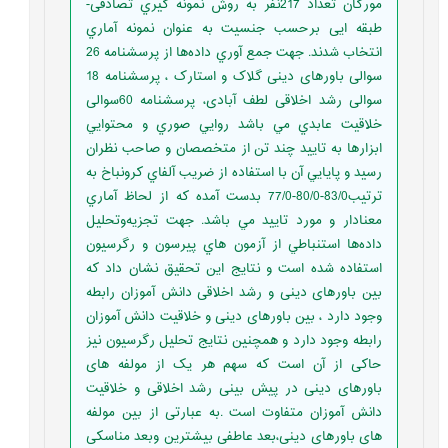
مورگان تعداد 217نفر به روش نمونه گيري تصادفی-
طبقه ایی برحسب جنسیت به عنوان نمونه آماري
انتخاب شدند. جهت جمع آوري داده‌ها از پرسشنامه 26
سوالی باورهای دینی گلاک و استارک ، پرسشنامه 18
سوالی رشد اخلاقی لطف آبادی، پرسشنامه 60سوالی
خلاقیت عابدي مي باشد روايي صوري و محتوايي
ابزارها به تاييد چند تن از متخصصان و صاحب نظران
رسيد و پايايي آن با استفاده از ضريب آلفاي کرونباخ به
ترتیب83/0-80/0-77/0 بدست آمده که از لحاظ آماري
معنادار و مورد تاييد مي باشد. جهت تجزيه‌وتحليل
داده‌ها استنباطي از آزمون هاي پیرسون و رگرسیون
استفاده شده است و نتایج این تحقیق نشان داد که
بین باورهای دینی و رشد اخلاقی دانش آموزان رابطه
وجود دارد ، بین باورهای دینی و خلاقیت دانش آموزان
رابطه وجود دارد و همچنین نتایج تحلیل رگرسیون نیز
حاکی از آن است که سهم هر یک از مولفه های
باورهای دینی در پیش بینی رشد اخلاقی و خلاقیت
دانش آموزان متفاوت است .به عبارتی از بین مولفه
های باورهای دینی،بعد عاطفی بیشترین وبعد مناسکی