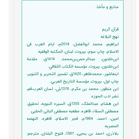
منابع و مأخذ
:
قرآن کریم
نهج البلاغه
ابراهیم، محمد ابوالفضل، 2014م، ایام العرب فی
الاسلام، چاپ سوم، بیروت، لبنان، المکتبه الوقفیه.
ابن‌خلدون، عبدالرحمن‌بن‌محمد، 1414ق، مقدمة
ابن‌خلدون، بیروت، مؤسسه الكتاب الثقافي.
ابن‏عاشور، محمدطاهر، 1420ق، تفسير التحرير و التنوير،
چاپ اول، بیروت، مؤسسة التاريخ العربي.
ابن منظور، محمد بن مکرم، 1376ش، لسان العرب،قم،
نشر ادب الحوزه.
ابن هشام، عبدالملک، 1355ق، السیره النبویه، تحقیق:
مصطفی السقاء، قاهره، مطعبه مصطفی البانی الحلبی.
امین، احمد، 1964م، فجر الاسلام، قاهره، النهضه
المصریه.
بلاذری، احمد بن یحیی، 1367، فتوح البلدان، مترجم: