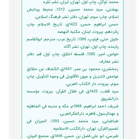
محمد توکل، چاپ اول، تهران، ایران، نشر نقره.
بهشتی، سید محمد حسین، 1372، محیط پیدایش
اسلام، چاپ سوم، تهران، دفتر نشر فرهنگ اسلامی.
حسن ابراهیم حسن، 1422ق، تاریخ الاسلام، چاپ
پانزدهم، بیروت، لبنان، مکتبه النهضه.
خلیل حتی، فیلیپ، 1366، تاریخ عرب، مترجم: ابوالقاسم
پاینده، چاپ اول، تهران، نشر آگاه.
خواص، امیر، 1385، فلسفه اخلاق، چاپ اول، قم، دفتر
نشر معارف.
زمخشرى، محمود بن عمر، 1407ق، الكشاف عن حقائق
غوامض التنزيل و عيون الأقاويل فى وجوه التأويل، چاپ
سوم، بیروت، دار الكتاب العربي.
سید قطب، 1425ق، فی ظلال القرآن، بیروت، مؤسسه
دارالشروق.
شریف، احمد ابراهیم، 1968م، مکه و مدینه فی الجاهلیه
و عهدالرسول، قاهره، دارالفکرالعربی.
طباطبایی، سید محمد حسین، 1393، المیزان فی
تفسیرالقرآن، تهران، دارالکتب الاسلامیه.
طبرسی، ابو علی فضل بن حسن، 1406ق، مجمع البیان،