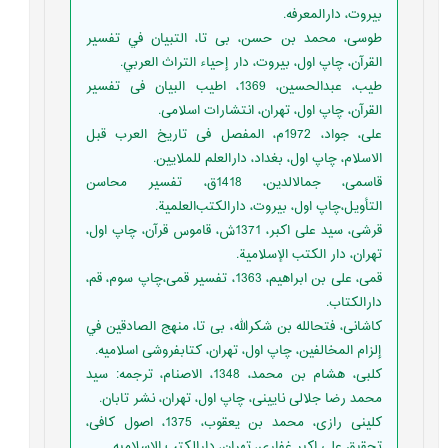
بیروت، دارالمعرفه.
طوسى، محمد بن حسن، بی تا، التبيان في تفسير
القرآن، چاپ اول، بیروت، دار إحياء التراث العربي.
طیب، عبدالحسین، 1369، اطیب البیان فی تفسیر
القرآن، چاپ اول، تهران، انتشارات اسلامی.
علی، جواد، 1972م، المفصل فی تاریخ العرب قبل
الاسلام، چاپ اول، بغداد، دارالعلم للملایین.
قاسمى، جمال‏الدين، 1418ق، تفسير محاسن
التأويل،چاپ اول، بیروت، دارالكتب‌العلمية.
قرشی، سید علی اکبر، 1371ش، قاموس قرآن، چاپ اول،
تهران، دار الكتب الإسلامية.
قمی، علی بن ابراهیم، 1363، تفسیر قمی،چاپ سوم، قم،
دارالکتاب.
كاشانى، فتح‏الله بن شكرالله، بی تا، منهج الصادقين في
إلزام المخالفين، چاپ اول، تهران، كتابفروشى اسلاميه.
کلبی، هشام بن محمد، 1348، الاصنام، ترجمه: سید
محمد رضا جلالی نایینی، چاپ اول، تهران، نشر تابان.
کلینی رازی، محمد بن یعقوب، 1375، اصول کافی،
تحقیق علی اکبر غفاری، تهران، دارالکتب الاسلامیه.