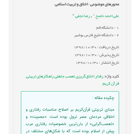
محورهای موضوعی
:
اخلاق و تربیت اسلامی
2
1
علی احمد ناصح
رضا نجفی
,
1
- دانشگاه قم
2
- دانشگاه خلیج فارس بوشهر
تاریخ دریافت : 1398/10/30
تاریخ پذیرش : 1398/10/30
تاریخ انتشار : 1398/10/30
کلید واژه
:
رفتار
,
اخلاق‌گریزی
,
تعصب جاهلی
,
راهکارهای تربیتی
,
قرآن کریم
,
چکیده مقاله
:
مبنای تربیتی قرآن‌کریم بر اصلاح مناسبات رفتاری و
اخلاقی مردمان عصر نزول بوده است. «عصبیت» و
«تعصب‌گرایی» از بارزترین خصوصیات رفتاری عرب
پیش از اسلام بوده است که با شکل‌های مختلف در