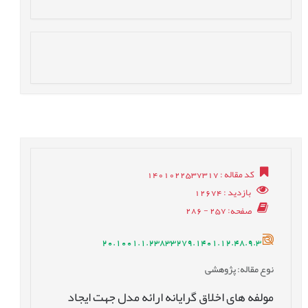
کد مقاله
: 1401022537317
بازدید
: 12674
صفحه
: 257 - 286
20.1001.1.23833279.1401.12.48.9.3
نوع مقاله
: پژوهشی
مولفه های اخلاق گرایانه ارائه مدل جهت ایجاد