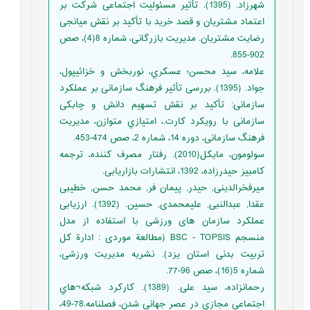
شهرزاد. (1395). تأثیر مسئولیت اجتماعی شرکت بر
اعتماد مشتریان و قصد خرید با تأکید بر نقش میانجی
رضایت مشتریان. مدیریت بازرگانی، شماره 8(4)، صص
902-855.
علامه، سید محسن؛ عسکري، نوربخش و خزائیپول،
جواد. (1395). بررسی تأثیر فرهنگ سازمانی بر عملکرد
سازمانی: تأکید بر نقش تسهیم دانش و چابکی
سازمانی با رویکرد کارت.، امتیازي متوازن، مدیریت
فرهنگ سازمانی، دوره 14، شماره 2، صص 474-453.
سولومون، مایکل(2010). رفتار مصرف کننده، ترجمه
کامبیز حیدرزاده، 1392، انتشارات بازاریابی.
میرفخرالدینی, حیدر, پیمان فر, محمد حسن, خطیبی
عقدا, عبدالنبی, علیمحمدی, حسین. (1392). ارزیابی
عملکرد سازمان های ورزشی با استفاده از مدل
منسجم BSC - TOPSIS (مطالعة موردی : ادارة کل
تربیت بدنی استان یزد). نشریه مدیریت ورزشی،
شماره 5(16)، صص 96-77.
رحمانزاده، سید علی. (1389). کارکرد شبکه¬هاي
اجتماعی مجازي در عصر جهانی شدن، فصلنامه.78-49،