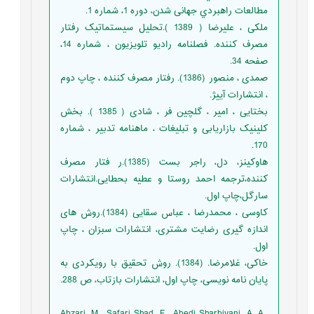
مطالعات راهبردي جهانی شدن، دوره 1، شماره 1.
ملکی ، علیرضا ( 1389 ).تحلیل سیستماتیک رفتار
مصرف کننده. فصلنامه رادیو تلویزیون ، شماره 14،
صفحه 34.
صمدی ، منصور (1386). رفتار مصرف کننده ، چاپ دوم
، انتشارات آییژ.
بختایی ، امیر ، گلچین فر ، شادی ( 1385 ). بخش
کلینیک بازاریابی و تبلیغات ، ماهنامه تدبیر ، شماره
170.
هاوکینز، دل، راجر بست (1385).ر فتار مصرف
کننده،ترجمه احمد روستا و عطیه بحطایی.انتشارات
سارگل،چاپ اول.
کاوسی ، محمدرضا ، عباس سقایی (1384).روش های
اندازه گیری رضایت مشتری، انتشارات سبزان ، چاپ
اول.
خاکی، غلامرضا. (1384). روش تحقیق با رویکردی به
پایان نامه نویسی، چاپ اول، انتشارات بازتاب، ص 288.
Abzari, M., Safari Shad, F., Abedi Sharbiyani, A. A.,