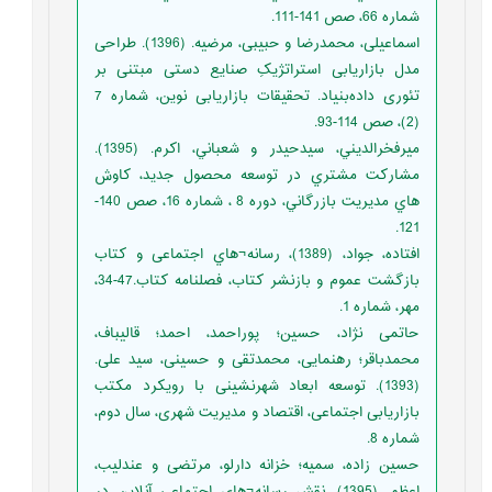
شماره 66، صص 141-111.
اسماعیلی، محمدرضا و حبیبی، مرضیه. (1396). طراحی
مدل بازاریابی استراتژیکِ صنایع دستی مبتنی بر
تئوری داده‌بنیاد. تحقیقات بازاریابی نوین، شماره 7
(2)، صص 114-93.
ميرفخرالديني، سيدحيدر و شعباني، اكرم. (1395).
مشارکت مشتري در توسعه محصول جديد، كاوش
هاي مديريت بازرگاني، دوره 8 ، شماره 16، صص 140-
121.
افتاده، جواد، (1389)، رسانه¬هاي اجتماعی و کتاب
بازگشت عموم و بازنشر کتاب، فصلنامه کتاب.47-34،
مهر، شماره 1.
حاتمی نژاد، حسین؛ پوراحمد، احمد؛ قالیباف،
محمدباقر؛ رهنمایی، محمدتقی و حسینی، سید علی.
(1393). توسعه ابعاد شهرنشینی با رویکرد مکتب
بازاریابی اجتماعی، اقتصاد و مدیریت شهری، سال دوم،
شماره 8.
حسین زاده، سمیه؛ خزانه دارلو، مرتضی و عندلیب،
اعظم. (1395). نقش رسانه¬هاي اجتماعی آنلاین در