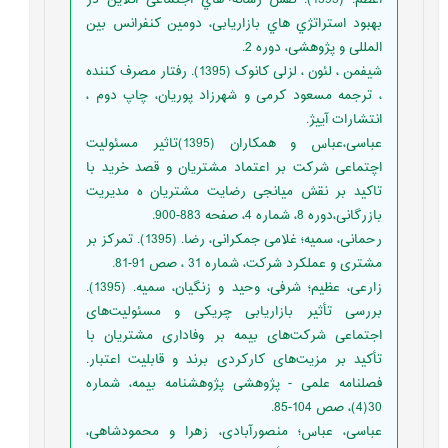
بهبود استراتژي هاي بازاریابی، دومین کنفرانس بین
المللی و پژوهشی، دوره 2.
شیفمن ، لئون ، لزلی کانوک (1395). رفتار مصرف کننده
، ترجمه مسعود کرمی و شهرزاد پوریان، چاپ دوم ،
انتشارات آییژ.
عباسی،عباس و همکاران (1395)تاثیر مسئولیت
اچتماعی شرکت بر اعتماد مشتریان و قصد خرید با
تاکید بر نقش میانجی رضایت مشتریان ه مدیریت
بازرگانی،دوره 8، شماره 4، صفحه 883-900.
رحمانی، سمیه؛ غلامی جمکرانی، رضا. (1395). تمرکز بر
مشتری و عملکرد شرکت، شماره 31 ، صص 91-81.
زارعی، عظیم؛ شرفی، وحید و زنگیان، سمیه. (1395).
بررسی تأثیر بازاریابی چریکی و مسئولیت‌های
اجتماعی شرکت‌های بیمه بر وفاداری مشتریان با
تأکید بر مزیت‌های کارکردی برند و قابلیت اعتبار.
فصلنامه علمی - پژوهشی پژوهشنامه بیمه، شماره
30(4)، صص 104-85.
عباسی، عباس؛ منصورآبادی، زهرا و محمودشاهی،