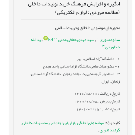
انگیزه و افزایش فرهنگ خرید تولیدات داخلی
(مطالعه موردی : لوازم الکتریکی)
محورهای موضوعی
:
اخلاق و تربیت اسلامی
*
2
1
سالومه نوری
سید مهدی معافی مدنی
ید الله
,
,
3
خداوردی
1
- دانشگاه آزاد اسلامی ، ابهر
2
- عضو هیات علمی دانشگاه آزاد اسلامی واحد هیدج
3
- استادیار گروه مدیریت ، واحد زنجان ، دانشگاه آزاد اسلامی ،
زنجان ، ایران
تاریخ دریافت : 1400/05/10
تاریخ پذیرش : 1400/08/05
تاریخ انتشار : 1401/02/25
کلید واژه
:
مولفه های اخلاقی
,
بازاریابی اجتماعی
,
محصولات داخلی
,
گرندد تئوری.
,