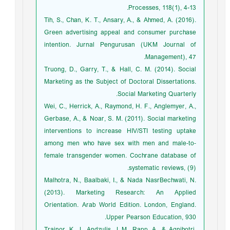
Processes, 118(1), 4-13.
Tih, S., Chan, K. T., Ansary, A., & Ahmed, A. (2016).
Green advertising appeal and consumer purchase
intention. Jurnal Pengurusan (UKM Journal of
Management), 47.
Truong, D., Garry, T., & Hall, C. M. (2014). Social
Marketing as the Subject of Doctoral Dissertations.
Social Marketing Quarterly.
Wei, C., Herrick, A., Raymond, H. F., Anglemyer, A.,
Gerbase, A., & Noar, S. M. (2011). Social marketing
interventions to increase HIV/STI testing uptake
among men who have sex with men and male‐to‐
female transgender women. Cochrane database of
systematic reviews, (9).
Malhotra, N., Baalbaki, I., & Nada NasrBechwati, N.
(2013). Marketing Research: An Applied
Orientation. Arab World Edition. London, England.
Upper Pearson Education, 930.
Trainor, K. J., Andzulis, J. M., Rapp, A., & Agnihotri,