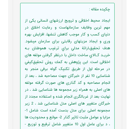
چکیده مقاله
:
ایجاد محیط اخلاقی و ترویج ارزشهای انسانی یکی از
مهم ترین وظایف سازمانهاست و رعایت اخلاق در
دنیای کسب و کار موجب کاهش تنشها، افزایش بهره
وری و ایجاد مزیتهای رقابتی برای سازمان میشود.
ﻫﺪف ﺗﺤﻘﻴﻖ،اراﺋﺔ ﻣﺪﻟﻲ ﺑﺮاي ﺗﺮﻏﻴﺐ هموطنان ﺑـﻪ
ﺧﺮﻳـﺪ ﻛـﺎﻻي ﺳﺎﺧﺖ داﺧﻞ با درنظر گرفتن مولفه های
اخلاقی اﺳﺖ. اﻳﻦ ﭘﮋوﻫﺶ ﺑﻪ ﻛﻤﻚ روش ﺗﺤﻘﻴﻖﻛﻴﻔﻲ
در مرحله اول از طریق تکنیک گوله برفی منجر به
شناسایی 10 نفر از خبرگان جهت مصاحبه شد ، بعد از
انجام مصاحبه و کد گذاری های صورت گرفته مولفه
های اصلی به همراه زیر مجموعه ها شناسایی شد ، در
نهایت بعد از غربالگری انجام شده و استفاده مجدد از
خبرگان متغییر های اصلی مدل شناسایی شد ، 2 زیر
مجموعه اصلی برای مدل بدست آمده است شامل 1-
مزایا و عوامل مثبت تاثیر گذار 2- موانع و محدودیت ها
، د برای عامل اول 10 متغییر شامل ترفیع و توزیع -