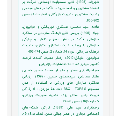
شهرزاد. (1395). تأثیر مسئولیت اجتماعی شرکت بر
اعتماد مشتریان و قصد خرید با تأکید بر نقش میانجی
رضایت مشتریان. مدیریت بازرگانی، شماره 8(4)، صص
902-855.
علامه، سید محسن؛ عسکري، نوربخش و خزائیپول،
جواد. (1395). بررسی تأثیر فرهنگ سازمانی بر عملکرد
سازمانی: تأکید بر نقش تسهیم دانش و چابکی
سازمانی با رویکرد کارت.، امتیازي متوازن، مدیریت
فرهنگ سازمانی، دوره 14، شماره 2، صص 474-453.
سولومون، مایکل(2010). رفتار مصرف کننده، ترجمه
کامبیز حیدرزاده، 1392، انتشارات بازاریابی.
میرفخرالدینی, حیدر, پیمان فر, محمد حسن, خطیبی
عقدا, عبدالنبی, علیمحمدی, حسین. (1392). ارزیابی
عملکرد سازمان های ورزشی با استفاده از مدل
منسجم BSC - TOPSIS (مطالعة موردی : ادارة کل
تربیت بدنی استان یزد). نشریه مدیریت ورزشی،
شماره 5(16)، صص 96-77.
رحمانزاده، سید علی. (1389). کارکرد شبکه¬هاي
اجتماعی مجازي در عصر جهانی شدن، فصلنامه.78-49،