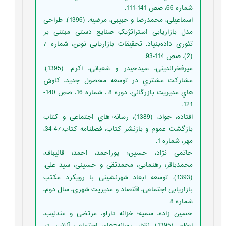
شماره 66، صص 141-111.
اسماعیلی، محمدرضا و حبیبی، مرضیه. (1396). طراحی
مدل بازاریابی استراتژیکِ صنایع دستی مبتنی بر
تئوری داده‌بنیاد. تحقیقات بازاریابی نوین، شماره 7
(2)، صص 114-93.
ميرفخرالديني، سيدحيدر و شعباني، اكرم. (1395).
مشارکت مشتري در توسعه محصول جديد، كاوش
هاي مديريت بازرگاني، دوره 8 ، شماره 16، صص 140-
121.
افتاده، جواد، (1389)، رسانه¬هاي اجتماعی و کتاب
بازگشت عموم و بازنشر کتاب، فصلنامه کتاب.47-34،
مهر، شماره 1.
حاتمی نژاد، حسین؛ پوراحمد، احمد؛ قالیباف،
محمدباقر؛ رهنمایی، محمدتقی و حسینی، سید علی.
(1393). توسعه ابعاد شهرنشینی با رویکرد مکتب
بازاریابی اجتماعی، اقتصاد و مدیریت شهری، سال دوم،
شماره 8.
حسین زاده، سمیه؛ خزانه دارلو، مرتضی و عندلیب،
اعظم. (1395). نقش رسانه¬هاي اجتماعی آنلاین در