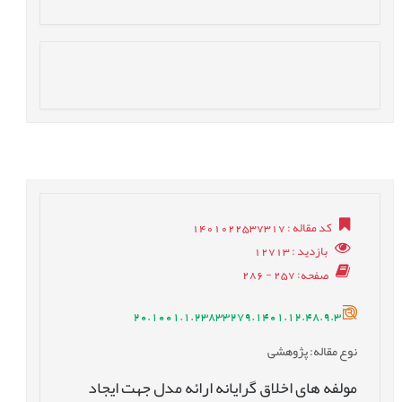
کد مقاله
: 1401022537317
بازدید
: 12713
صفحه
: 257 - 286
20.1001.1.23833279.1401.12.48.9.3
نوع مقاله
: پژوهشی
مولفه های اخلاق گرایانه ارائه مدل جهت ایجاد