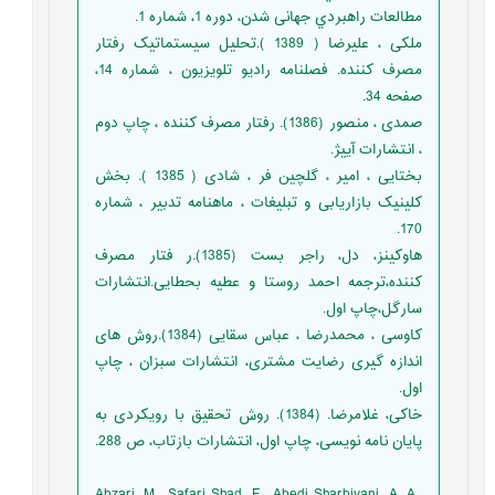
مطالعات راهبردي جهانی شدن، دوره 1، شماره 1.
ملکی ، علیرضا ( 1389 ).تحلیل سیستماتیک رفتار
مصرف کننده. فصلنامه رادیو تلویزیون ، شماره 14،
صفحه 34.
صمدی ، منصور (1386). رفتار مصرف کننده ، چاپ دوم
، انتشارات آییژ.
بختایی ، امیر ، گلچین فر ، شادی ( 1385 ). بخش
کلینیک بازاریابی و تبلیغات ، ماهنامه تدبیر ، شماره
170.
هاوکینز، دل، راجر بست (1385).ر فتار مصرف
کننده،ترجمه احمد روستا و عطیه بحطایی.انتشارات
سارگل،چاپ اول.
کاوسی ، محمدرضا ، عباس سقایی (1384).روش های
اندازه گیری رضایت مشتری، انتشارات سبزان ، چاپ
اول.
خاکی، غلامرضا. (1384). روش تحقیق با رویکردی به
پایان نامه نویسی، چاپ اول، انتشارات بازتاب، ص 288.
Abzari, M., Safari Shad, F., Abedi Sharbiyani, A. A.,