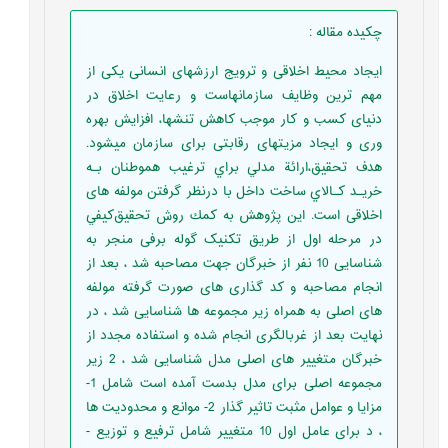
چکیده مقاله
:
ایجاد محیط اخلاقی و ترویج ارزشهای انسانی یکی از
مهم ترین وظایف سازمانهاست و رعایت اخلاق در
دنیای کسب و کار موجب کاهش تنشها، افزایش بهره
وری و ایجاد مزیتهای رقابتی برای سازمان میشود.
ﻫﺪف ﺗﺤﻘﻴﻖ،اراﺋﺔ ﻣﺪﻟﻲ ﺑﺮاي ﺗﺮﻏﻴﺐ هموطنان ﺑـﻪ
ﺧﺮﻳـﺪ ﻛـﺎﻻي ﺳﺎﺧﺖ داﺧﻞ با درنظر گرفتن مولفه های
اخلاقی اﺳﺖ. اﻳﻦ ﭘﮋوﻫﺶ ﺑﻪ ﻛﻤﻚ روش ﺗﺤﻘﻴﻖﻛﻴﻔﻲ
در مرحله اول از طریق تکنیک گوله برفی منجر به
شناسایی 10 نفر از خبرگان جهت مصاحبه شد ، بعد از
انجام مصاحبه و کد گذاری های صورت گرفته مولفه
های اصلی به همراه زیر مجموعه ها شناسایی شد ، در
نهایت بعد از غربالگری انجام شده و استفاده مجدد از
خبرگان متغییر های اصلی مدل شناسایی شد ، 2 زیر
مجموعه اصلی برای مدل بدست آمده است شامل 1-
مزایا و عوامل مثبت تاثیر گذار 2- موانع و محدودیت ها
، د برای عامل اول 10 متغییر شامل ترفیع و توزیع -