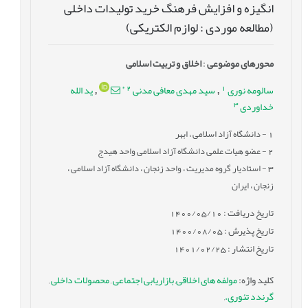
انگیزه و افزایش فرهنگ خرید تولیدات داخلی
(مطالعه موردی : لوازم الکتریکی)
محورهای موضوعی
:
اخلاق و تربیت اسلامی
*
2
1
سالومه نوری
سید مهدی معافی مدنی
ید الله
,
,
3
خداوردی
1
- دانشگاه آزاد اسلامی ، ابهر
2
- عضو هیات علمی دانشگاه آزاد اسلامی واحد هیدج
3
- استادیار گروه مدیریت ، واحد زنجان ، دانشگاه آزاد اسلامی ،
زنجان ، ایران
تاریخ دریافت : 1400/05/10
تاریخ پذیرش : 1400/08/05
تاریخ انتشار : 1401/02/25
کلید واژه
:
مولفه های اخلاقی
,
بازاریابی اجتماعی
,
محصولات داخلی
,
گرندد تئوری.
,