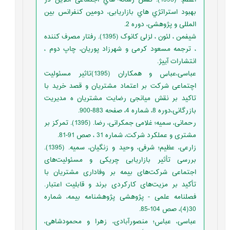
بهبود استراتژي هاي بازاریابی، دومین کنفرانس بین
المللی و پژوهشی، دوره 2.
شیفمن ، لئون ، لزلی کانوک (1395). رفتار مصرف کننده
، ترجمه مسعود کرمی و شهرزاد پوریان، چاپ دوم ،
انتشارات آییژ.
عباسی،عباس و همکاران (1395)تاثیر مسئولیت
اچتماعی شرکت بر اعتماد مشتریان و قصد خرید با
تاکید بر نقش میانجی رضایت مشتریان ه مدیریت
بازرگانی،دوره 8، شماره 4، صفحه 883-900.
رحمانی، سمیه؛ غلامی جمکرانی، رضا. (1395). تمرکز بر
مشتری و عملکرد شرکت، شماره 31 ، صص 91-81.
زارعی، عظیم؛ شرفی، وحید و زنگیان، سمیه. (1395).
بررسی تأثیر بازاریابی چریکی و مسئولیت‌های
اجتماعی شرکت‌های بیمه بر وفاداری مشتریان با
تأکید بر مزیت‌های کارکردی برند و قابلیت اعتبار.
فصلنامه علمی - پژوهشی پژوهشنامه بیمه، شماره
30(4)، صص 104-85.
عباسی، عباس؛ منصورآبادی، زهرا و محمودشاهی،