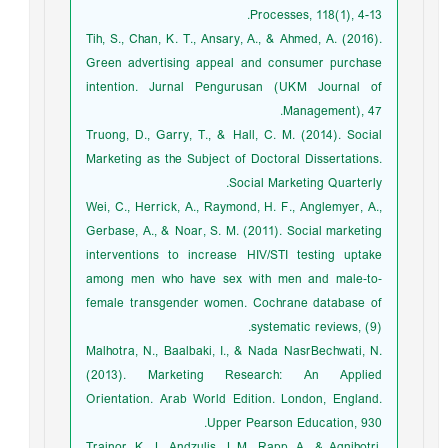
Processes, 118(1), 4-13.
Tih, S., Chan, K. T., Ansary, A., & Ahmed, A. (2016).
Green advertising appeal and consumer purchase
intention. Jurnal Pengurusan (UKM Journal of
Management), 47.
Truong, D., Garry, T., & Hall, C. M. (2014). Social
Marketing as the Subject of Doctoral Dissertations.
Social Marketing Quarterly.
Wei, C., Herrick, A., Raymond, H. F., Anglemyer, A.,
Gerbase, A., & Noar, S. M. (2011). Social marketing
interventions to increase HIV/STI testing uptake
among men who have sex with men and male‐to‐
female transgender women. Cochrane database of
systematic reviews, (9).
Malhotra, N., Baalbaki, I., & Nada NasrBechwati, N.
(2013). Marketing Research: An Applied
Orientation. Arab World Edition. London, England.
Upper Pearson Education, 930.
Trainor, K. J., Andzulis, J. M., Rapp, A., & Agnihotri,