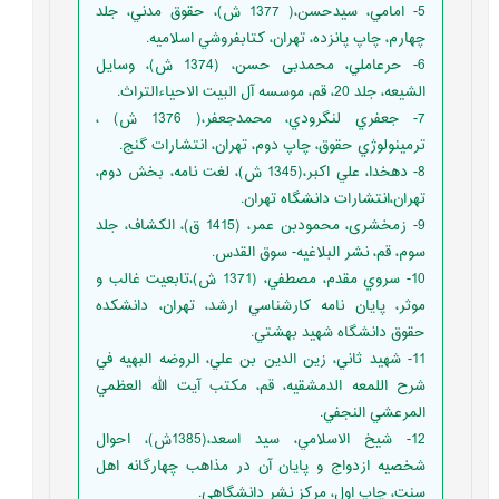
5- امامي، سيدحسن،( 1377 ش)، حقوق مدني، جلد
چهارم، چاپ پانزده، تهران، كتابفروشي اسلاميه.
6- حرعاملي، محمدبی حسن، (1374 ش)، وسایل
الشیعه، جلد 20، قم، موسسه آل البیت الاحیاءالتراث.
7- جعفري لنگرودي، محمدجعفر،( 1376 ش) ،
ترمينولوژي حقوق، چاپ دوم، تهران، انتشارات گنج.
8- دهخدا، علي اكبر،(1345 ش)، لغت نامه، بخش دوم،
تهران،انتشارات دانشگاه تهران.
9- زمخشری، محمودبن عمر، (1415 ق)، الکشاف، جلد
سوم، قم، نشر البلاغیه- سوق القدس.
10- سروي مقدم، مصطفي، (1371 ش)،تابعيت غالب و
موثر، پايان نامه كارشناسي ارشد، تهران، دانشكده
حقوق دانشگاه شهيد بهشتي.
11- شهيد ثاني، زين الدين بن علي، الروضه البهيه في
شرح اللمعه الدمشقيه، قم، مكتب آيت الله العظمي
المرعشي النجفي.
12- شيخ الاسلامي، سيد اسعد،(1385ش)، احوال
شخصيه ازدواج و پايان آن در مذاهب چهارگانه اهل
سنت، چاپ اول، مركز نشر دانشگاهي.