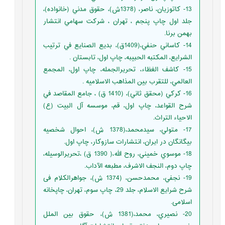
13- كاتوزيان، ناصر، (1378ش)، حقوق مدني (خانواده)،
جلد اول چاپ پنجم ، تهران ، شركت سهامي انتشار
بهمن برنا.
14- كاساني حنفي،(1409ق)، بديع الصنايع في ترتيب
الشرايع، المكتبه الحبيبه، چاپ اول، تابستان .
15- كاشف الغظاء، تحريرالجمله، چاپ اول، المجمع
العالمي، للتقرب بين المذاهب الاسلاميه .
16- كركي (محقق ثاني)، (1410 ق) ، جامع المقاصد في
شرح القواعد، چاپ اول، قم، موسسه آل البيت (ع)
الاحياء التراث.
17- متولي، سيدمحمد،(1378 ش)، احوال شخصيه
بيگانگان در ايران، انتشارات سازوكار، چاپ اول.
18- موسوي خميني، روح الله،( 1390 ق) ،تحريرالوسيله،
چاپ دوم، النجف الاشرف، مطبعه الآداب.
19- نجفي، محمدحسن، (1374 ش)، جواهرالكلام فی
شرح شرایع الاسلام، جلد 29، چاپ سوم، تهران، چاپخانه
اسلامی.
20- نصيري، محمد،(1381 ش)، حقوق بين الملل