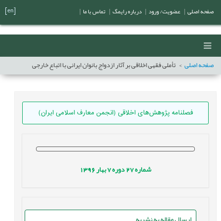
[en]
صفحه اصلی
|
عضویت/ ورود
|
درباره رایمگ
|
تماس با ما
|
صفحه اصلی
تأملی فقهی اخلاقی بر آثار ازدواج بانوان ایرانی با اتباع خارجی
فصلنامه پژوهش‌های اخلاقی (انجمن معارف اسلامی ایران)
شماره
27
دوره
7
بهار
1396
ارسال مقاله به نشریه