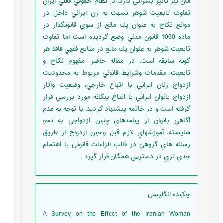
آنان نيز تاثير بسزائي دارد. در نظام حقوقي فعلي ايران
تفاوت تابعيت شوهر نسبت به زن ايراني داخل در
موانع نكاح به عنوان يك مانع از سوي قانونگذار در
ماده 1060 قانون مدني وضع گرديده است اما تفاوت
تابعيت شوهر به عنوان يك مانع در منابع فقهي فاقد هر
گونه سابقه است. در مقاله حاضر، مفهوم نكاح و
تابعيت، مقدمات وشرايط قانوني مربوط به محدوديت
ازدواج زنان ايراني با اتباع خارجي، وضعيت وآثار
ازدواج بانوان ايراني با اتباع بيگانه مورد بررسي قرار
گرفته است و در خاتمه پيشنهاد گرديد. با توجه به عدم
آگاهي بانوان از پيامدهاي چنين ازدواجي به نحو
شايسته، آموزشهاي لازم قبل وحين ازدواج از طريق
رسانه هاي گروهي در قالب الزامات قانوني با اهتمام
جدي تري در دسترس همگان قرار گيرد .
چکیده انگلیسی
:
A Survey on the Effect of the Iranian Woman