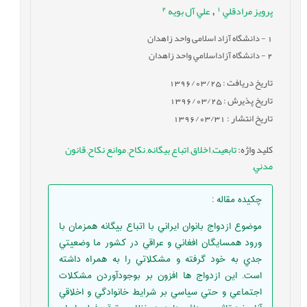
2
1
پرويز مرادقلي
علي آل بويه
,
1
- دانشگاه آزاد اسلامی واحد زاهدان
2
- دانشگاه آزاداسلامي واحد زاهدان
تاریخ دریافت : 1396/03/25
تاریخ پذیرش : 1396/03/25
تاریخ انتشار : 1396/03/31
کلید واژه
:
تابعيت
,
اخلاق
,
اتباع بيگانه
,
نكاح
,
موانع نكاح
,
قانون
مدني
,
چکیده مقاله
:
موضوع ازدواج بانوان ايراني با اتباع بيگانه همزمان با
ورود همسايگان افغاني و عراقي در كشور ما وضعيتي
جدي به خود گرفته و مشكلاتي را به همراه داشته
است. اين ازدواج ها افزون بر بوجودآوردن مشكلات
اجتماعي و حتي سياسي بر شرايط خانوادگي و اخلاقي