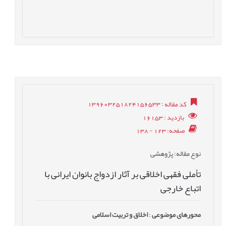
کد مقاله
: 139603251824156533
بازدید
: 16153
صفحه
: 123 - 138
نوع مقاله
: پژوهشی
تأملی فقهی اخلاقی بر آثار ازدواج بانوان ایرانی با
اتباع خارجی
محورهای موضوعی
:
اخلاق و تربیت اسلامی