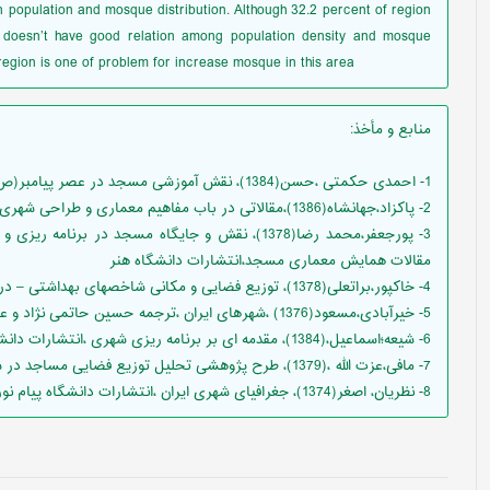
n population and mosque distribution. Although 32.2 percent of region
n, doesn’t have good relation among population density and mosque
s region is one of problem for increase mosque in this area
منابع و مأخذ
:
1- احمدی حکمتی ،حسن(1384)، نقش آموزشی مسجد در عصر پیامبر(ص) ،کتاب کارکرد مساجد،نشر رسانش
2- پاکزاد،جهانشاه(1386)،مقالاتی در باب مفاهیم معماری و طراحی شهری ، نشر ثمین
3- پورجعفر،محمد رضا(1378)، نقش و جایگاه مسجد در 
مقالات همایش معماری مسجد،انتشارات دانشگاه هنر
4- خاکپور،براتعلی(1378)، توزیع فضایی و مکانی شاخصهای بهداشتی – درمانی – مذهبی و.... در سطح شهر مشهد
5- خیرآبادی،مسعود(1376) ،شهرهای ایران ،ترجمه حسین حاتمی نژاد و عزت ا.. مافی،مشهد، نشر نیکا
6- شیعه؛اسماعیل،(1384)، مقدمه ای بر برنامه ریزی شهری ،انتشارات دانشگاه علم و صنعت ایران
7- مافی،عزت الله ،(1379)، طرح پژوهشی تحلیل توزیع فضایی مساجد در شهر مشهد
8- نظریان، اصغر(1374)، جغرافیای شهری ایران ،انتشارات دانشگاه پیام نور