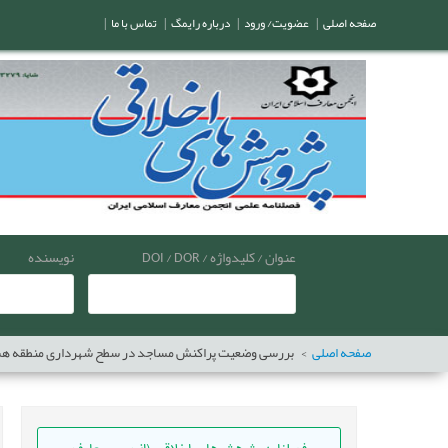
صفحه اصلی
|
عضویت/ ورود
|
درباره رایمگ
|
تماس با ما
|
عنوان / کلیدواژه / DOI / DOR
نویسنده
صفحه اصلی
بررسی وضعیت پراکنش مساجد در سطح شهرداری منطقه هشت ته