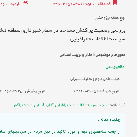
کد مقاله
: 139603251838126537
بازدید
: 14860
نوع مقاله
: پژوهشی
بررسی وضعیت پراکنش مساجد در سطح شهرداری منطقه هشت تهر
سیستم اطلاعات جغرافیایی
محورهای موضوعی
:
اخلاق و تربیت اسلامی
1
اعظم یوسفی
1
- هیات علمی علوم و تحقیقات تهران
تاریخ دریافت : 1396/03/25
تاریخ پذیرش : 1396/03/25
کلید واژه
:
مسجد
,
سیستم اطلاعات جغرافیایی
,
آنالیز فضایی
,
نقشه تراکم
,
چکیده مقاله
:
از جمله شاخصهای مهم و مورد تاکید در بین مردم در سرزمینهای اسل