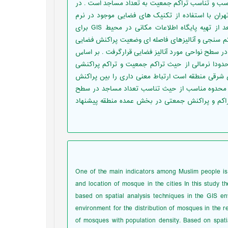
ب و تناسب تراکم جمعیت به تعداد مساجد است . در
ن با استفاده از تکنیک های فضایی موجود در نرم
افزارهای سیستم اطلاعات جغرافیایی مور د بررسی واقع شده است. بعد از تهیه پایگاه اطلاعات مکانی در محیط GIS برای
کم سنجی و آنالیزهای فاصله ای وضعیت پراکنش فضایی
 سطح نواحی مورد آنالیز فضایی قرارگرفت . بر اساس
قه در شرایط حدودا نرمالی از حیث تراکم جمعیت و تراکم پراکنشی
طبق بر بخشهای شرقی منطقه است ارتباط معنی داری را بین پراکنش
 محدوه مناسب از حیث تناسب تعداد مساجد در سطح
اکم و پراکنش جمعتی در بخش عمده منطقه پیشنهاد
One of the main indicators among Muslim people is t
and location of mosque in the cities In this study t
based on spatial analysis techniques in the GIS e
environment for the distribution of mosques in the re
of mosques with population density. Based on spatia