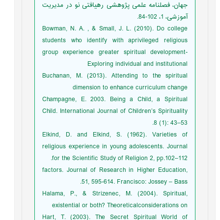
جهان، فصلنامه علمی پژوهشی رهیافتی نو در مدیریت
آموزشی، 1، 102-84.
Bowman, N. A. , & Small, J. L. (2010). Do college
students who identify with aprivileged religious
group experience greater spiritual development-
Exploring individual and institutional
Buchanan, M. (2013). Attending to the spiritual
dimension to enhance curriculum change
Champagne, E. 2003. Being a Child, a Spiritual
Child. International Journal of Children’s Spirituality
8 (1): 43–53.
Elkind, D. and Elkind, S. (1962). Varieties of
religious experience in young adolescents. Journal
for the Scientific Study of Religion 2, pp.102–112.
factors. Journal of Research in Higher Education,
51, 595-614. Francisco: Jossey – Bass.
Halama, P., & Strizenec, M. (2004). Spiritual,
existential or both? Theoreticalconsiderations on
Hart, T. (2003). The Secret Spiritual World of