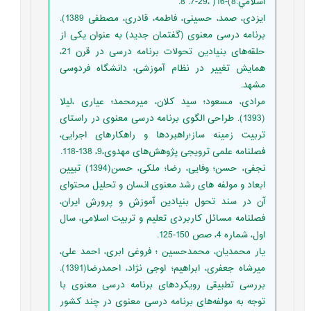
اسلامي.8)-16( ،29-7. 8.
ایزدی، صمد، حسینی، فاطمه، قادری، مصطفی 1389).
برنامه درسی معنوی (گفتمان جدید) به عنوان یکی از
حلقه‌های بنیادین تحولات برنامه درسی در قرن 21،
همایش تغییر در نظام آموزشی، دانشگاه فردوسی
مشهد.
مرادی، مسعود؛ سید کلان، میرمحمد؛ عیاری ،لیلا
(1393). طراحی الگوی برنامه درسی معنوی در راستای
تربیت زمینه ساز؛راهبردها و راهکارهای اجرایی،
فصلنامه علمی ترویجی پژوهش‌های مهدوی،9، 138-118.
نجفی، حسن؛ وفایی، رضا؛ ملکی، حسن(1394) تبیین
ابعاد و مولفه های رشد معنوی انسان و تحلیل محتوای
آن در سند تحول بنیادین آموزش و پرورش ایران،
فصلنامه مسائل کاربردی تعلیم و تربیت اسلامی، سال
اول، شماره 4، صص 150-125.
یار محمدیان، محمدحسین ؛ فروغی ابری، احمد علی،
میرشاه جعفری، ابراهیم؛ اوجی نژاد، احمدرضا(1391).
بررسی تطبيقی رويکردهای برنامه درسی معنوی با
توجه به مولفه‌های برنامه درسی معنوی در چند کشور