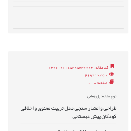
کد مقاله
: 1396101115225530004
بازدید
: 4692
صفحه
: 0 - 0
نوع مقاله
: پژوهشی
طراحی و اعتبار سنجی مدل تربیت معنوی و اخلاقی
کودکان پیش دبستانی