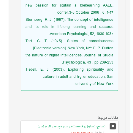
new passion for stutain a blekearning AAEE.
confer,3-5 October 2006 . 6, 1-17.
Sternberg, R. J. (1997). The concept of intelligence
and its role in lifelong learning and success.
American Psychologist, 52, 1030-1037.
Tart, C. T. (1975). States of consciousness
[Electronic version]. New York, NY: E. P. Dutton.
the nature of higher intelligences. Journal of Studia
Psychologica, 43 , pp 239-253.
Tisdell, E. J. (2003). Exploring spirituality and
culture in adult and higher education. San
university of New York.
مقالات مرتبط
تسامح، تساهل و قاطعیت در سیره پیامبر اکرم (ص)
تاریخ چاپ
: 1405/03/19