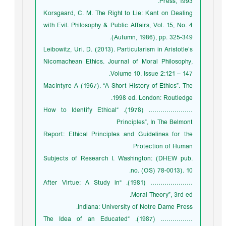
Press, 1993.
Korsgaard, C. M. The Right to Lie: Kant on Dealing
with Evil. Philosophy & Public Affairs, Vol. 15, No. 4
(Autumn, 1986), pp. 325-349.
Leibowitz, Uri. D. (2013). Particularism in Aristotle’s
Nicomachean Ethics. Journal of Moral Philosophy,
Volume 10, Issue 2:121 – 147.
MacIntyre A (1967). “A Short History of Ethics”. The
1998 ed. London: Routledge.
…………………. (1978). “How to Identify Ethical
Principles”, In The Belmont
Report: Ethical Principles and Guidelines for the
Protection of Human
Subjects of Research I. Washington: (DHEW pub.
no. (OS) 78-0013). 10.
………………… (1981). “After Virtue: A Study in
Moral Theory”, 3rd ed.
Indiana: University of Notre Dame Press.
……………. (1987). “The Idea of an Educated