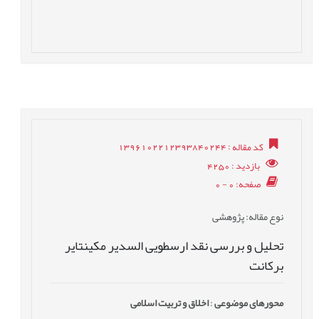
کد مقاله
: 1396102212393840244
بازدید
: 4250
صفحه
: 0 - 0
نوع مقاله
: پژوهشی
تحلیل و بررسی نقد ارسطویی السدیر مکینتایر
برکانت
محورهای موضوعی
:
اخلاق و تربیت اسلامی