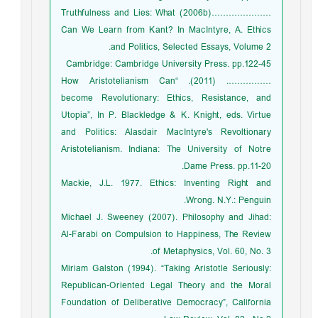
…………………(2006b) Truthfulness and Lies: What
Can We Learn from Kant? In MacIntyre, A. Ethics
and Politics, Selected Essays, Volume 2.
Cambridge: Cambridge University Press. pp.122-45
……………. (2011). “How Aristotelianism Can
become Revolutionary: Ethics, Resistance, and
Utopia”, In P. Blackledge & K. Knight, eds. Virtue
and Politics: Alasdair MacIntyre's Revoltionary
Aristotelianism. Indiana: The University of Notre
Dame Press. pp.11-20.
Mackie, J.L. 1977. Ethics: Inventing Right and
Wrong. N.Y.: Penguin.
Michael J. Sweeney (2007). Philosophy and Jihad:
Al-Farabi on Compulsion to Happiness, The Review
of Metaphysics, Vol. 60, No. 3.
Miriam Galston (1994). “Taking Aristotle Seriously:
Republican-Oriented Legal Theory and the Moral
Foundation of Deliberative Democracy”, California