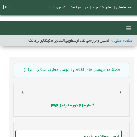
[en]
صفحه اصلی
|
عضویت/ ورود
|
درباره رایمگ
|
تماس با ما
|
صفحه اصلی
تحلیل و بررسی نقد ارسطویی السدیر مکینتایر برکانت
فصلنامه پژوهش‌های اخلاقی (انجمن معارف اسلامی ایران)
شماره
21
دوره
6
پاییز
1394
ارسال مقاله به نشریه