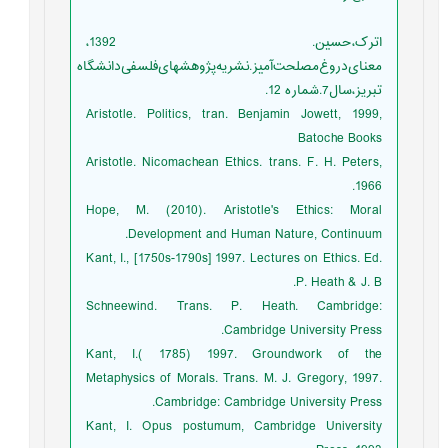
اترک،حسین. 1392،
معنای‌دروغ‌مصلحت‌آمیز.نشریه‌پژوهشهای‌فلسفی‌دانشگاه
تبریز،سال‌7.شماره 12.
Aristotle. Politics, tran. Benjamin Jowett, 1999,
Batoche Books
Aristotle. Nicomachean Ethics. trans. F. H. Peters,
1966.
Hope, M. (2010). Aristotle's Ethics: Moral
Development and Human Nature, Continuum.
Kant, I., [1750s-1790s] 1997. Lectures on Ethics. Ed.
P. Heath & J. B.
Schneewind. Trans. P. Heath. Cambridge:
Cambridge University Press.
Kant, I.( 1785) 1997. Groundwork of the
Metaphysics of Morals. Trans. M. J. Gregory, 1997.
Cambridge: Cambridge University Press.
Kant, I. Opus postumum, Cambridge University