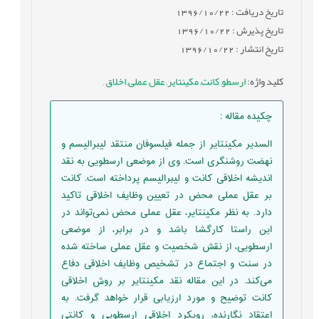
تاریخ دریافت : 1396/10/22
تاریخ پذیرش : 1396/10/22
تاریخ انتشار : 1396/10/22
کلید واژه
:
ارسطو
,
کانت
,
مکینتایر
,
عقل عملی
,
اخلاق
,
چکیده مقاله
:
السدیر مکینتایر از جمله فیلسوفان منتقد لیبرالیسم و
نهضت روشنگری است. وی از موضعی ارسطویی به نقد
اندیشه اخلاقی کانت و لیبرالیسم پرداخته است. کانت
بر عقل عملی محض در تعیین وظایف اخلاقی تاکید
دارد. به نظر مکینتایر، عقل عملی محض نمی‌‌تواند در
این راستا کارگشا باشد و در برابر، از موضعی
ارسطویی، از نقش شخصیت و عقل عملی ساخته شده
در سنت و اجتماع در تشخیص وظایف اخلاقی دفاع
می‌کند. در این مقاله نقد مکینتایر بر روش اخلاقی
کانت توضیح و مورد ارزیابی قرار خواهد گرفت. به
اعتقاد نگارنده، رویکرد اخلاقی ارسطویی و کانتی