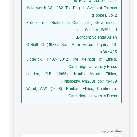
Law Review, Vol. 82 , No.2
Molesworth, W., 1962. The English Works of Thomas
Hobbes, Vol.2:
Philosophical Rudiments Concerning Government
and Society, 1839th ed.
London: Scientia Aslen.
O’Neill, O (1983). Kant After Virtue, Inquiry, 26,
pp.387-405.
Sidgwick, H(1874)2012. The Methods of Ethics.
Cambridge University Press.
Louden, R.B (1986). Kant's Virtue Ethics,
Philosophy, 61(238), pp.473-489.
Wood, A.W. (2008). Kantian Ethics, Cambridge:
Cambridge University Press.
مقالات مرتبط