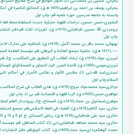
بحرانى، حسين بن محمد،(بی تا)، الأنوار اللوامع في شرح مفاتيح الشرائع، ج 11، قم، مجمع البحوث العلمية، چاپ 
وابسته به جامعه مدرسين حوزه علميه قم، چاپ اول.
البشیری،حسن حسین، دراسات فقهية حديثية حديث السلطنة،مجله فقه اهل البیت علیهم الس
بروجردی، آقا حسین طباطبایی،(1413ه ق)، تقریرا
چاپ اول.
بهبهانى، محمد باقر بن محمد اكمل، (1419ه ق)، الحاشیه علی مدارک الاحکام،ج2، قم، مؤسسه آل البيت عليهم السلام، چاپ اول.
-----،(1417 ه‍ ق)، حاشية مجمع الفائدة و البرهان، قم، مؤسسة العلامة المجدد الوحيد البهبهاني، چاپ اول.
تبریزی، جواد،(1416ه ق)، ارشاد الطالب الی التعلیق علی المکاسب، ج2، قم، موسسه اسماعلیان، چاپ سوم
تبریزی،موسی،(1369ه ق)، قاعدة الضرر، اليد، التجاوز و الصحة(اوثق الوسائل)،قم، کتابفروشی کتبی نجفی،چاپ اول
تستری،اسد الله،(بی تا)، مقابس الأنوار و نفائس الأسرار في أحكام النب
السلام،چاپ اول
جزائری،سید محمدجواد مروج،(1416ه ق)، هدی الطالب فی شرح المکاسب، ج1 و 2، قم، موسسه دارالکتب،چاپ اول
جواهری،حسن،(1405ه ق)، الربا فقهیا و اقتصادیا، قم، بی نا، چاپ اول
جوهری،اسماعیل بن حماد،(1410ه ق)، الصحاح، ج2، بیروت،دار العلم للملایین،چاپ اول
حائری، سید کاظم،(1415ه ق)، القضاء فی الفقه الاسلامی،قم، مجمع اندیشه اسلامی، چاپ اول
حائرى، سيد على طباطبايى،(1418 ه‍ ق)، رياض المسائل، ج 2و 9 و 13 و 15، قم، مؤسسه آل البيت عليهم السلام، چاپ اول.
حائرى، سيد محمد مجاهد طباطبايى‌،(بی تا)، کتاب المناهل، قم، موسسه آل
حجت کوهکمره ای،سید محد،(1409ه ق)، کتاب البیع،