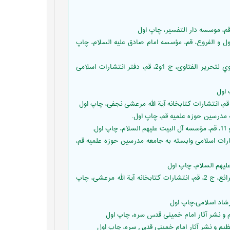
 النزوع إلى علمي الأصول و الفروع، قم، مؤسسه امام صادق عليه السلام، چاپ
حلّى، ابن ادريس، محمد بن منصور بن احمد،(1410 ه‍ ق)، السرائر الحاوي لتحرير الفتاوى، ج 1و2، قم، دفتر انتشارات اسلامى
الشيعة في أحكام الشريعة، ج 5، قم، دفتر انتشارات اسلامى وابسته به جامعه مدرسين حوزه علميه قم،
حلّى، مقداد بن عبد اللّه سيورى،(1404 ه‍ ق)، التنقيح الرائع لمختصر الشرائع، ج 2، قم، انتشارات كتابخانه آية الله مرعشى، چاپ