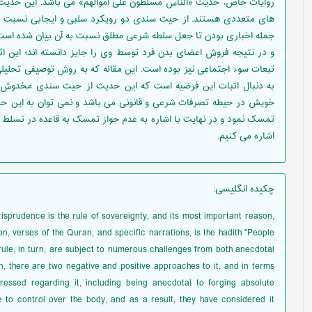
روایات خاص، حدیث «الناس مسلطون علی اموالهم» می باشد. این حدیث 
های متعددی هستند. از حیث سندی دو رویکرد سلبی و ایجابی نسبت به 
جمله اخباری بودن تا جعل سلطه شرعی مطلق نسبت به آن بیان شده است. ع
و در نتیجه فروش اعضای بدن فرد توسط وی را جایز دانسته اند؛ این اثر
تبعات سوء اجتماعی نیز بوده است. این مقاله که به روش توصیفی تحلیل
به دنبال اثبات این فرضیه است که این حدیث از حیث سندی مخدوش و 
خویش در حیطه تصرفات شرعی و قانونی می باشد و نمی توان به این ح
تمسک نمود و در نهایت با اشاره به عدم جواز تمسک به قاعده در تسلط 
اشاره می کنیم.
چکیده انگلیسی
:
isprudence is the rule of sovereignty, and its most important reason,
n, verses of the Quran, and specific narrations, is the hadith "People
e rule, in turn, are subject to numerous challenges from both anecdotal
on, there are two negative and positive approaches to it, and in terms
ressed regarding it, including being anecdotal to forging absolute
le to control over the body, and as a result, they have considered it