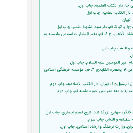
اردبيلى، احمد بن محمد،(1403 ه‍ ق)، مجمع الفائدة و البرهان في شرح إرشاد الأذهان، ج 8، قم، دفتر انتشارات اسلامى وابسته به
اصفهانى، مجلسى اول، محمد تقى،(1406 ه‍ ق)، روضة المتقين في شرح من لا يحضره الفقيه،ج 7، قم، مؤسسه فرهنگى اسلامى