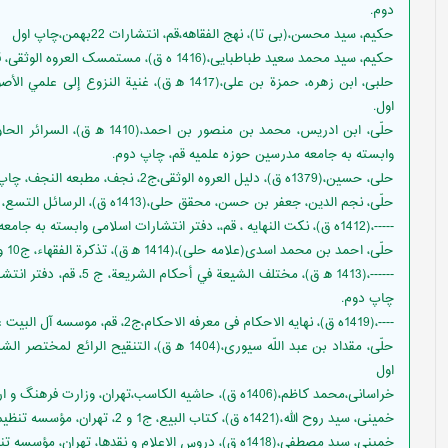
دوم.
حکیم، سید محسن،(بی تا)، نهج الفقاهه،قم، انتشارات 22بهمن،چاپ اول
حكيم، سيد محمد سعيد طباطبايى،(1416 ه ق)، مستمسک العروه الوثقی، قم، موسسه دار التفسیر، چاپ اول
حلبى، ابن زهره، حمزة بن على،(1417 ه‍ ق)، غنية
اول.
وابسته به جامعه مدرسين حوزه علميه قم، چاپ دوم.
حلی، حسین،(1379ه ق)، دلیل العروه الوثقی،ج2، نجف، مطبعه النجف، چاپ اول
حلّى، نجم الدين، جعفر بن حسن‌، محقق حلی،(1413ه ق)، الرسائل التسع، قم، انتشارات كتابخانه آية الله مرعشى نجفى، چاپ اول
-----،(1412ه ق)، نکت النهایه ، قم،، دفتر انتشارات اسلامى وابسته به جامعه مدرسين حوزه علميه قم، چاپ اول.
حلّى، احمد بن محمد اسدى(علامه حلی)،(1414 ه‍ ق)، تذكرة الفقهاء، ج10 و 11، قم، مؤسسه آل البيت عليهم السلام، چاپ اول.
------،(1413 ه‍ ق)، مختلف 
چاپ دوم.
----،(1419ه ق)، نهایه الاحکام فی معرفه الاحکام،ج2، قم، موسسه آل البیت علیهم السلام، چاپ اول
اول
خراسانی،محمد کاظم،(1406ه ق)، حاشیه الکاسب،تهران، وزارت فرهنگ و ارشاد اسلامی،چاپ اول
خمینی، سید روح الله،(1421ه ق)، کتاب البیع، ج1 و 2، تهران، مؤسسه تنظيم و نشر آثار امام خمينى قدس سره، چاپ اول
خمینی، سید مصطفی،(1418ه ق)، دروس الاعلام و نقدها، تهران، مؤسسه تنظيم و نشر آثار امام خمينى قدس سره، چاپ اول