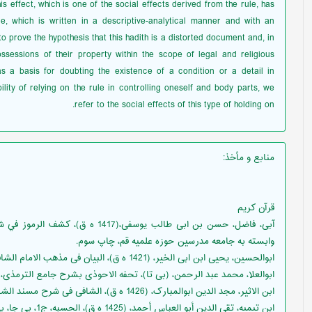
his effect, which is one of the social effects derived from the rule, has
e, which is written in a descriptive-analytical manner and with an
 prove the hypothesis that this hadith is a distorted document and, in
sessions of their property within the scope of legal and religious
s a basis for doubting the existence of a condition or a detail in
bility of relying on the rule in controlling oneself and body parts, we
refer to the social effects of this type of holding on.
منابع و مأخذ
:
قرآن کریم
وابسته به جامعه مدرسين حوزه علميه قم، چاپ سوم.
ابوالحسین، یحیی ابن ابی الخیر، (1421 ه ق)، البیان فی مذهب الامام الشافعی، ج5، جده، دار المنهاج، چاپ اول.
ابوالعلا، محمد عبد الرحمن، (بی تا)، تحفه الاحوذی بشرح جامع الترمذی، ج4، بیروت، دار الکتب العلم
ابن الاثیر، مجد الدین ابوالمبارک، (1426 ه ق)، الشافی فی شرح مسند الشافعی، ج4، ریاض، مکتبه الرشد، چاپ اول.
ابن تیمیه، تقي الدين أبو العباس أحمد، (1425 ه ق)، الحسبه، ج1، بی جا، بی نا.