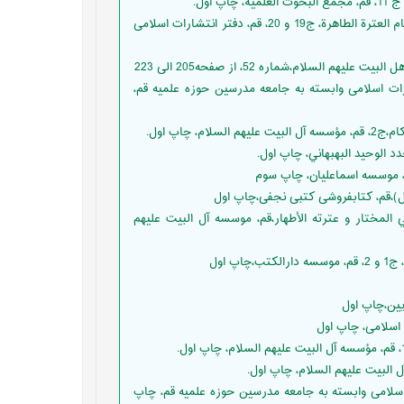
اول.
بحرانى، يوسف بن احمد بن ابراهيم،(1405 ه‍ ق)، الحدائق الناضرة في أحكام العترة الطاهرة، ج19 و 20، قم، دفتر انتشارات اسلامى
لام،شماره 52، از صفحه205 الی 223
ت ثلاث قم،دفتر انتشارات اسلامى وابسته به جامعه مدرسين حوزه علميه قم،
ي المختار و عترته الأطهار‌،قم، موسسه آل البیت علیهم
 البيت عليهم السلام، چاپ اول.
قم، دفتر انتشارات اسلامى وابسته به جامعه مدرسين حوزه علميه قم، چاپ