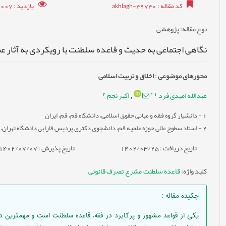
کد مقاله
: akhlagh-49740
بازدید
: 4007
نوع مقاله
: پژوهشی
نگاهی اجتماعی به حدیث و قاعده سلطنت با رویکردی به آثار عم
محورهای موضوعی
:
اخلاق و تربیت اسلامی
2
*
1
عبدالله امیدی فرد
اکبر نجم
,
1
- دانشیار گروه فقه و مبانی حقوق اسلامی، دانشگاه قم، قم، ایران
2
- استاد سطوح عالی حوزه علمیه قم، دانشجوی دکتری پردیس فارابی دانشگاه تهران، ت
تاریخ دریافت : 1402/03/25
تاریخ پذیرش : 1402/07/07
کلید واژه
:
قاعده سلطنت
,
مشرع
,
تصرف قانونی
,
چکیده مقاله
:
یکی از قواعد مشهور و پرکابرد در فقه، قاعده سلطنت است و مهمترین دلی