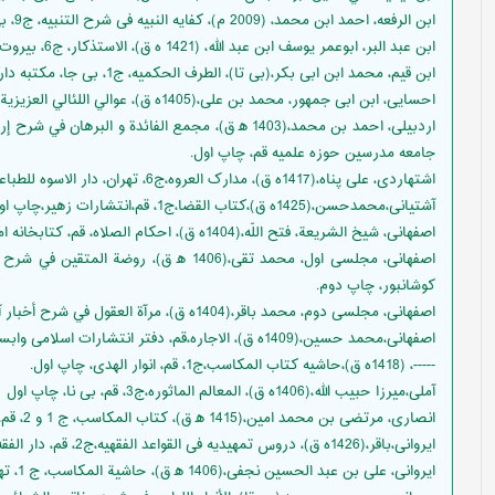
ابن الرفعه، احمد ابن محمد، (2009 م)، کفایه النبیه فی شرح التنبیه، ج9، بی جا، دار الکتب العلمیه، چاپ اول.
ابن عبد البر، ابوعمر یوسف ابن عبد الله، (1421 ه ق)، الاستذکار، ج6، بیروت، دار الکتب العلمیه، چاپ اول.
ابن قیم، محمد ابن ابی بکر،(بی تا)، الطرف الحکمیه، ج1، بی جا، مکتبه دار البیان.
احسايى، ابن ابى جمهور، محمد بن على،(1405ه ق)، عوالي اللئالي العزيزية، ج1 و 2و 3، قم، دار سید الشهدا للنشر، چاپ اول
جامعه مدرسين حوزه علميه قم، چاپ اول.
اشتهاردی، علی پناه،(1417ه ق)، مدارک العروه،ج6، تهران، دار الاسوه للطباعه و النشر، چاپ اول
آشتیانی،محمدحسن،(1425ه ق)،کتاب القضا،ج1، قم،انتشارات زهیر،چاپ اول
اصفهانى، شيخ الشريعة، فتح اللّه‌،(1404ه ق)، احکام الصلاه، قم، کتابخانه امام امیر المومنین علیه السلام، چاپ اول
كوشانبور، چاپ دوم.
اصفهانى، مجلسى دوم، محمد باقر،(1404ه ق)، مرآة العقول في شرح أخبار آل الرسول‌،ج4، تهران، دار الکتب الاسلامیه، چاپ دوم
اصفهانی،محمد حسین،(1409ه ق)، الاجاره،قم، دفتر انتشارات اسلامى وابسته به جامعه مدرسين حوزه علميه قم، چاپ دوم
-----، (1418ه ق)،حاشیه کتاب المکاسب،ج1، قم، انوار الهدی، چاپ اول.
آملی،میرزا حبیب الله،(1406ه ق)، المعالم الماثوره،ج3، قم، بی نا، چاپ اول
انصاری، مرتضى بن محمد امين،(1415 ه‍ ق)، كتاب المكاسب، ج 1 و 2، قم، كنگره جهانى بزرگداشت شيخ اعظم انصارى، چاپ اول.
ایروانی،باقر،(1426ه ق)، دروس تمهیدیه فی القواعد الفقهیه،ج2، قم، دار الفقه للطباعه و النشر، چاپ سوم.
ايروانى، على بن عبد الحسين نجفى،(1406 ه‍ ق)، حاشية المكاسب، ج 1، تهران، وزارت فرهنگ و ارشاد اسلامى، چاپ اول.