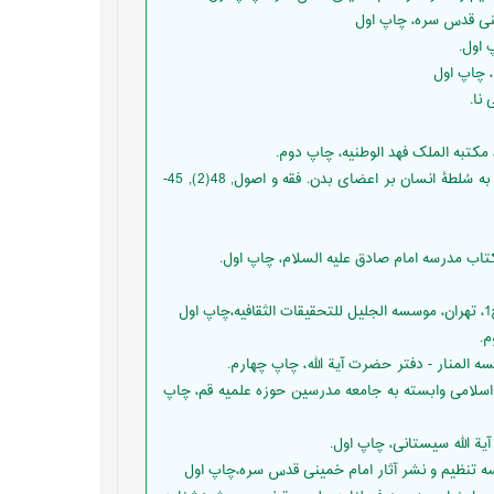
 اول.
درگاهی, مهدی. (1395). واکاوی محدوده و قلمرو «قاعده سلطنت» نسبت به سُلطۀ انسان بر اعضای بدن. فقه و اصول, 48(2), 45-
كفاية الأحكام، ج 1، قم، دفتر انتشارات اسلامى وابسته به جامعه مدرسين حوزه علميه قم، چاپ
سسه تنظیم و نشر آثار امام خمینی قدس سره،چاپ اول