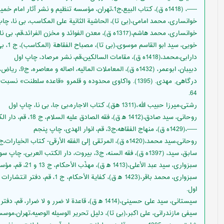
-----، (1418ه ق)، کتاب البیع،ج1،تهران، مؤسسه تنظيم و نشر آثار امام خمينى قدس سره، چاپ اول
خوانسارى، محمد امامى،(بی تا)، الحاشية الثانية على المكاسب، بی نا، چاپ
خوانساری، محمد هاشم،(1317ه ق)، معدن الفوائد و مخزن الفرائد،قم، بی نا، چاپ اول
خويى، سيد ابو القاسم موسوى،(بی تا)، مصباح الفقاهة (المكاسب)، ج 1، بی نا.
دارابی،محمد،(1418ه ق)، مقامات السالکین،قم، نشر مرصاد، چاپ اول
دبیبان، ابوعمر، (1432ه ق)، المعاملات المالیه، اصاله و معاصره، ج9، ریاض، مکتبه الملک فهد الوطنیه، چاپ دوم.
64.
رشتی،میرزا حبیب الله،(1311 هق)، کتاب الاجاره،بی جا، بی نا، چاپ اول
روحانی، سيد صادق،(1412 ه‍ ق)، فقه الصادق عليه السلام، ج 18، قم، دار الكتاب مدرسه امام صادق عليه السلام، چاپ اول.
-----،(1429ه ق)، منهاج الفقاهه،ج3، قم، انوار الهدی، چاپ پنجم
روحانی،سید محمد،(1420ه ق)، المرتقى إلى الفقه الأرقى- كتاب الخيارات‌،ج1، تهران، موسسه الجلیل للتحقیقات الثقافیه،چاپ اول
سابق، سید، (1397ه ق)، فقه السنه، ج3، بیروت، دار الکتب العربی، چاپ سوم.
سبزوارى، سيد عبد الأعلى،(1413 ه‍ ق)، مهذّب الأحكام، ج 13 و 21، قم، مؤسسه المنار - دفتر حضرت آية الله، چاپ چهارم.
سبزوارى، محمد باقر،(1423 ه‍ ق)، 
اول.
سيستانى، سيد على حسينى،(1414 ه‍ ق)، قاعدة لا ضرر و لا ضرار، قم، دفتر آية الله سيستانى، چاپ اول.
سیفی مازندرانی، علی اکبر،(بی تا)، دلیل تحریر الوسیله الوصیه،تهران،مو