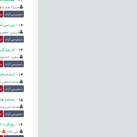
منیژه همراه
دسترسی آزاد
مق
12
-
بررسی شخ
فریبرز جعفری
دسترسی آزاد
مق
13
-
اثر ویژگی
سعید احمدون
دسترسی آزاد
مق
14
-
استخدام ف
محمداسلم رئ
دسترسی آزاد
مق
15
-
بسامد های
محمد امیرنجا
دسترسی آزاد
مق
16
-
رویکرد اخلاق
علی فلاح
ا