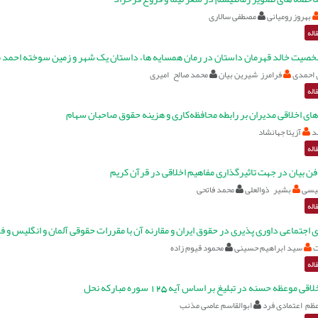
بهروز رومیانی
مصطفی سالاری
اله
صیت خالد قهرمان داستان در رمان همسایه ها، داستان یک شهر و زمین سوخته احمد م
 احمدی
فرامرز شيرين بيان
محمد صالح امیری
اله
‌های اخلاقی مدیران بر رابطه محافظه‌كاری و هزینه حقوق صاحبان سهام
د
آزیتا جهانشاد
اله
ن بیان در جهت تاثیرگذاری مفاهیم اخلاقی در قرآن کریم
یسی
بشیر ذوالعلی
محمد فاتحی
اله
 اجتماعی داوری پذیری در حقوق ایران و مقارنه آن با مقررات حقوقی آلمان و انگلیس و ف
ت
سید ابراهیم حسینی
محمود قیوم زاده
اله
ی موعظه حسنه در تبلیغ بر اساس آیه 125 سوره مبارکه نحل
عظم اعتمادی فرد
ابوالقاسم عاصی مذنب