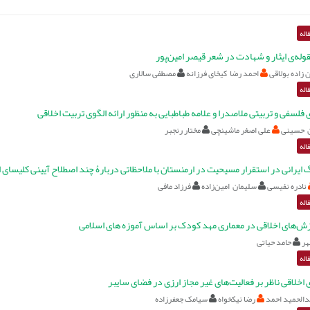
اله
وله‌ی ایثار و شهادت در شعر قیصر امین‌پور
زاده بولاقی
احمد رضا کیخای فرزانه
مصطفی سالاری
اله
فلسفی و تربیتی ملاصدرا و علامه طباطبایی به منظور ارائه الگوی تربیت اخلاقی
ن حسینی
علی اصغر ماشینچی
مختار رنجبر
اله
 ایرانی در استقرار مسیحیت در ارمنستان با ملاحظاتی دربارۀ چند اصطلاح آیینی کلیسای 
نادره نفیسی
سلیمان امین‌زاده
فرزاد مافی
اله
ش‌های اخلاقی در معماری مهد کودک بر اساس آموزه های اسلامی
هر
حامد حیاتی
اله
 اخلاقی ناظر بر فعالیت‌های غیر مجاز ارزی در فضای سایبر
دالحمید احمد
رضا نیکخواه
سیامک جعفرزاده