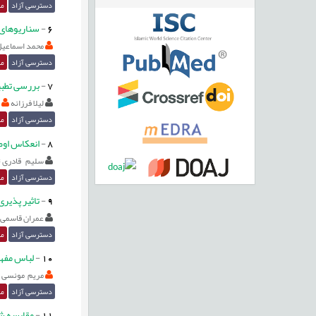
دسترسی آزاد
مق
6
-
سناریوهای 
محمد اسماعیل
دسترسی آزاد
مق
7
-
بررسی تطبی
لیلا فرزانه
دسترسی آزاد
مق
8
-
انعکاس اوض
سلیم قادری 
دسترسی آزاد
مق
9
-
تاثیر پذیری
عمران قاسمی 
دسترسی آزاد
مق
10
-
لباس مفهو
مریم مونسی 
دسترسی آزاد
مق
11
-
مقایسه شا