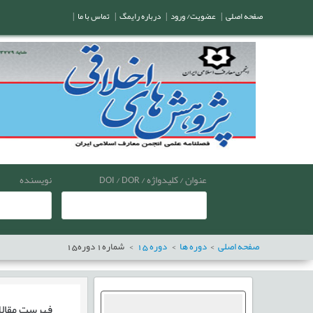
صفحه اصلی
|
عضویت/ ورود
|
درباره رایمگ
|
تماس با ما
|
عنوان / کلیدواژه / DOI / DOR
نویسنده
صفحه اصلی
دوره ها
دوره
15
شماره
1
دوره
15
فهرست مقال