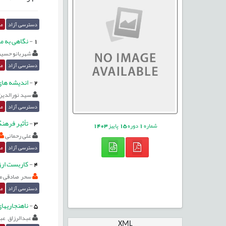
دسترسی آزاد
مق
1
-
نگاهی به مق
شهربانو حسین 
دسترسی آزاد
مق
2
-
اندیشه های 
سید نورالدی
دسترسی آزاد
مق
3
-
تأثیر فرهنگ
شماره
1
دوره
15
پاییز
1403
علی رحمانی
دسترسی آزاد
مق
4
-
کاربست ارز
سحر صادقی م
دسترسی آزاد
مق
5
-
ناهنجاریهای
عبدالرزاق عب
XML