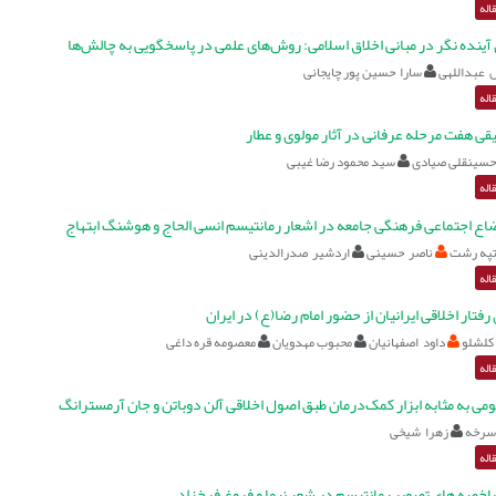
اله
آینده نگر در مبانی اخلاق اسلامی: روش‌های علمی در پاسخگویی به چالش‌ها
 عبداللهی
سارا حسین پور چایجانی
اله
قی هفت مرحله عرفانی در آثار مولوی و عطار
حسینقلی صیادی
سید محمود رضا غیبی
اله
اع اجتماعی فرهنگی جامعه در اشعار رمانتیسم انسی الحاج و هوشنگ ابتهاج
تپه رشت
ناصر حسینی
اردشیر صدرالدینی
اله
 رفتار اخلاقی ایرانیان از حضور امام رضا(ع) در ایران
کلشلو
داود اصفهانیان
محبوب مهدویان
معصومه قره داغی
اله
می به مثابه ابزار کمک‌درمان طبق اصول اخلاقی آلن دوباتن و جان آرمسترانگ
سرخه
زهرا شیخی
اله
خصه های تصویر رمانتیسم در شعر نیما و فروغ فرخزاد