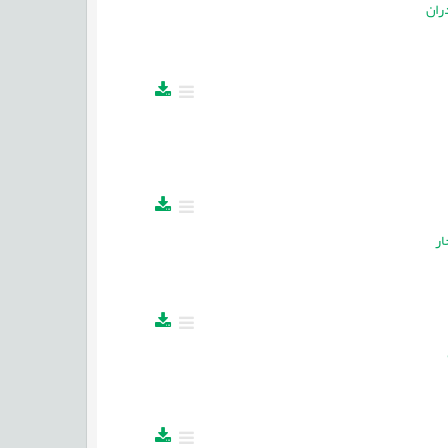
ران
ار