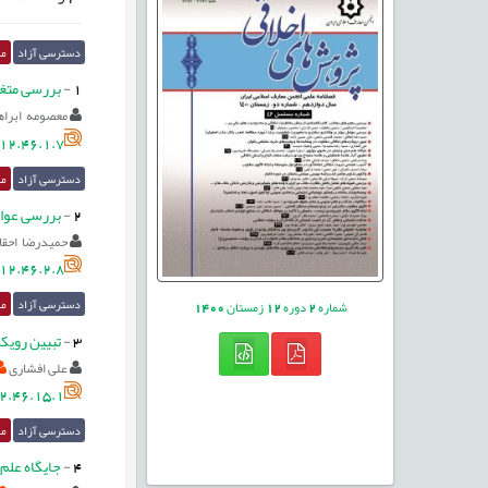
دسترسی آزاد
مق
1
-
بررسی متغی
معصومه ابرا
12.46.1.7
دسترسی آزاد
مق
2
-
بررسی عوام
حمیدرضا احقا
12.46.2.8
دسترسی آزاد
مق
شماره
2
دوره
12
زمستان
1400
3
-
تبیین رویکر
علی افشاری
2.46.15.1
دسترسی آزاد
مق
4
-
جایگاه علم،