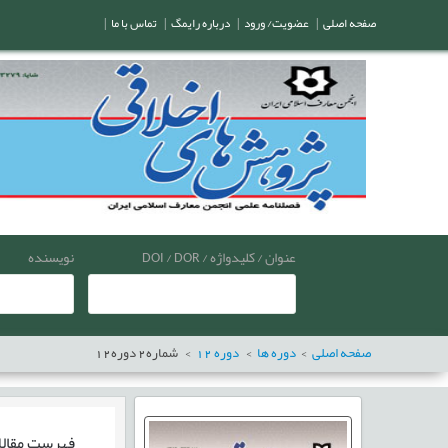
صفحه اصلی
|
عضویت/ ورود
|
درباره رایمگ
|
تماس با ما
|
عنوان / کلیدواژه / DOI / DOR
نویسنده
صفحه اصلی
دوره ها
دوره
12
شماره
2
دوره
12
فهرست مقال