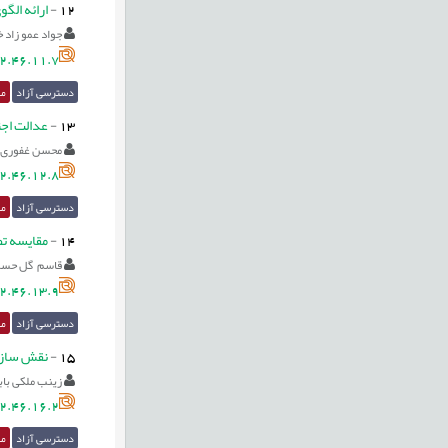
12
-
ارائه الگ
جواد عمو زاد 
2.46.11.7
دسترسی آزاد
مق
13
-
عدالت اجت
محسن غفوری 
2.46.12.8
دسترسی آزاد
مق
14
-
مقایسه تط
قاسم گل حسی
2.46.13.9
دسترسی آزاد
مق
15
-
نقش سازند
زینب ملکی باب
2.46.16.2
دسترسی آزاد
مق