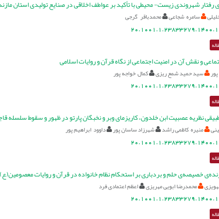
وی رفتار شهروندی زیست- محیطی با تأکید بر عواطف اخلاقی در صنایع تولیدی استان مازند
خلیلی
سامره شجاعی
محمدباقر گرجی
20.1001.1.23833279.1400.1
اله
ماعی و نقش آن در امنیت اجتماعی از نگاه قرآن و روایات اسلامی
پور
سید حمید شمع ریزی
کمال خواجه پور
20.1001.1.23833279.1400.1
اله
بیقی نظریه عصبیت ابن خلدون، کاریزمای وبر و نخبگان پارتو در ظهور و سقوط سلسله قاج
نی
منیره کاظمی راشد
شهرزاد ساسان پور
داوود ابراهیم پور
20.1001.1.23833279.1400.1
اله
ه‌ی خصیصه‌ی حلم و بردباری بر استحکام نظام خانواده در قرآن و روایات معصومین(ع)
هویزی
محمدرضا ابویی مهریزی
اعظم اعتمادی فرد
20.1001.1.23833279.1400.1
اله