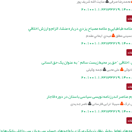
محمدرضا صرفی
عنایت الله شریف پور
20.1001.1.23833279.1400.
اله
علامه طباطبايي و علامه مصباح يزدي درباره منشاء الزام و ارزش اخلاقي
سینی مطلق
مهدي ايماني مقدم
20.1001.1.23833279.1400.
اله
– اخلاقی "حق بر محیط ‌زیست سالم " به عنوان یک حق انسانی
انوکی
علی محبی
نجمه وکیلی
20.1001.1.23833279.1400.
اله
وم عناصر اندرزنامه نویسی سیاسی باستان در دوره قاجار
 ترک
سهیلا ترابی فارسانی
ناصر جدیدی
20.1001.1.23833279.1400.
اله
های تعامل بخش نظارت بانک مرکزی با واحدهای حسابرسی و بازرسی داخلی بانک ها و ارزیا