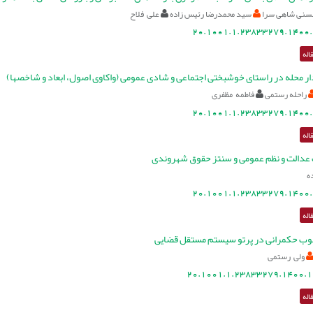
سنی شاهی سرا
سید محمدرضا رئیس زاده
علی فلاح
20.1001.1.23833279.1400.
اله
ار محله در راستای خوشبختی اجتماعی و شادی عمومی (واکاوی اصول، ابعاد و شاخصها)
راحله رستمی
فاطمه مظفری
20.1001.1.23833279.1400.
اله
 عدالت و نظم عمومی و سنتز حقوق شهروندی
ه
20.1001.1.23833279.1400.
اله
لوب حکمرانی در پرتو سیستم مستقل قضایی
ولی رستمی
20.1001.1.23833279.1400.1
اله