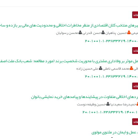
اله
رهای منتخب کلان اقتصادی از منظر مخاطرات اخلاقی و محدودیت های مالی بر بازده و س
هیمی
حسین پناهیان
حسن قدرتی
محسن رسولیان
20.1001.1.23833279.1400.
اله
ل موثر بر وفاداری مشتری با محوریت شخصیت برند (مورد مطالعه: شعب بانک ملت اصفه
قی
محمد قاسمی نامقی
علی حسین زاده
20.1001.1.23833279.1400.
اله
دهای اخلاقی متفاوت در پیشایندها و پیامدهای خرید نمایشی بانوان
حمیدرضا سعیدنیا
حسین وظیفه دوست
20.1001.1.23833279.1400.1
اله
 عمل و ایمان در مثنوی مولوی