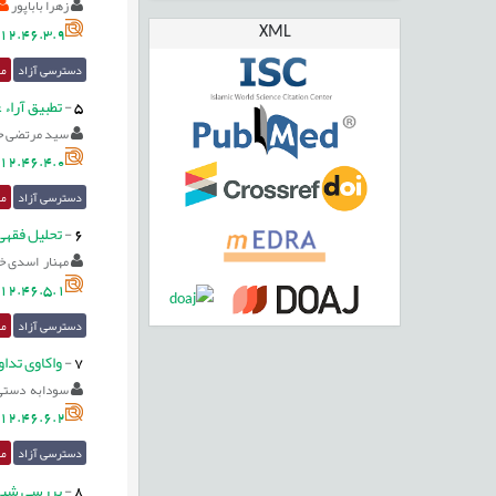
زهرا باباپور
XML
12.46.3.9
دسترسی آزاد
مق
5
-
تطبيق آراء 
سید مرتضی ح
12.46.4.0
دسترسی آزاد
مق
6
-
تحلیل فقهی 
مهنار اسدی خ
12.46.5.1
دسترسی آزاد
مق
7
-
واکاوی تدا
سودابه دستی
12.46.6.2
دسترسی آزاد
مق
8
-
بررسی شیوه 