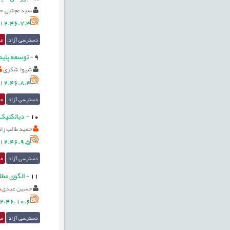
سید مجتبی ح
12.46.7.3
دسترسی آزاد
مق
9
-
توسعه پاید
شیوا شکری
12.46.8.4
دسترسی آزاد
مق
10
-
دیالکتیک
حمید طالب زاد
12.46.9.5
دسترسی آزاد
مق
11
-
الگوی مط
حسین عبدی
2.46.10.6
دسترسی آزاد
مق