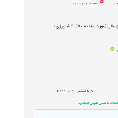
صفحه
: 139 - 172
 مالی (مورد مطالعه: بانک کشاورزی)
4
تاریخ انتشار : 1398/10/30
عتماد به نفس
,
هوش هیجانی.
,