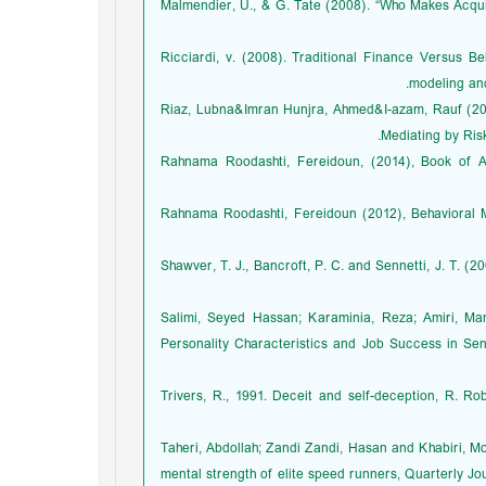
Malmendier, U., & G. Tate (2008). “Who Makes Acqui
Ricciardi, v. (2008). Traditional Finance Versus Be
modeling and
Riaz, Lubna&Imran Hunjra, Ahmed&I-azam, Rauf (201
Mediating by Ris
Rahnama Roodashti, Fereidoun, (2014), Book of A
Rahnama Roodashti, Fereidoun (2012), Behavioral 
Shawver, T. J., Bancroft, P. C. and Sennetti, J. T. (
Salimi, Seyed Hassan; Karaminia, Reza; Amiri, M
Personality Characteristics and Job Success in Se
Trivers, R., 1991. Deceit and self-deception, R. Ro
Taheri, Abdollah; Zandi Zandi, Hasan and Khabiri, M
mental strength of elite speed runners, Quarterly J