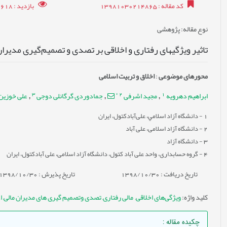
کد مقاله
: 13981030214865
بازدید
: 29618
نوع مقاله
: پژوهشی
تاثیر ویژگیهای رفتاری و اخلاقی بر تصدی و تصمیم‌گیری مديران
محورهای موضوعی
:
اخلاق و تربیت اسلامی
3
*
2
1
ابراهيم دهرويه
مجید اشرفی
جمادوردی گرگانلی دوجی
علی خوزین
,
,
,
1
- دانشگاه آزاد اسلامي، علی‌آبادکتول، ایران
2
- دانشگاه آزاد اسلامی، علی آباد
3
- دانشگاه آزاد
4
- گروه حسابداری، واحد علی آباد کتول، دانشگاه آزاد اسلامی، علی آبادکتول، ایران
تاریخ دریافت : 1398/10/30
تاریخ پذیرش : 1398/10/30
کلید واژه
:
ویژگی‌های اخلاقی
,
‌ مالی رفتاری
,
تصدی وتصمیم گیری های مدیران مالی
,
ا
چکیده مقاله
: