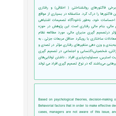
خی فاکتورهای روانشناختی ( اخلاقی) و رفتاری
فاکتورها را درک کرد. متاسفانه در بسیاری ‏از مواقع
احساسات خود، به‌طور ناخودآگاه تصمیمات اشتباهی
م مالی، بنام مالی رفتاری است. این پژوهش در حوزه
ر درتصمیم گیری مدیران مالی، مورد مطالعه نظام
معادلات ساختاری با رویکرد حداقل مربعات جزئی ، به
تورهای اصلی روانشناختی و سپس با کمک فنون AHP، به رتبه‌بندی و وزن دهی متغیرهای رفتاری مؤثر در تصدی و
 وراثتی، شخصیتی،اکتسابی و اجتماعی در تصمیم گیری
ریت استرس، مسئولیت‌پذیری افراد ، داشتن توانایی‌های
یرهایی می‌باشند که در نوع تصمیم گیری افراد می تواند
Based on psychological theories, decision-making 
Behavorial factors that in order to make effective de
cases, managers are not aware of this issue, and