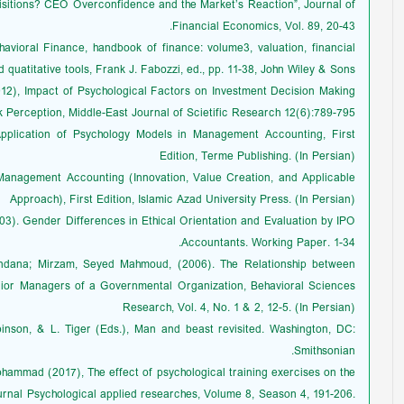
sitions? CEO Overconfidence and the Market’s Reaction”, Journal of
Financial Economics, Vol. 89, 20-43.
havioral Finance, handbook of finance: volume3, valuation, financial
 quatitative tools, Frank J. Fabozzi, ed., pp. 11-38, John Wiley & Sons.
2), Impact of Psychological Factors on Investment Decision Making
k Perception, Middle-East Journal of Scietific Research 12(6):789-795.
pplication of Psychology Models in Management Accounting, First
Edition, Terme Publishing. (In Persian)
Management Accounting (Innovation, Value Creation, and Applicable
Approach), First Edition, Islamic Azad University Press. (In Persian)
2003). Gender Differences in Ethical Orientation and Evaluation by IPO
Accountants. Working Paper. 1-34.
andana; Mirzam, Seyed Mahmoud, (2006). The Relationship between
nior Managers of a Governmental Organization, Behavioral Sciences
Research, Vol. 4, No. 1 & 2, 12-5. (In Persian)
binson, & L. Tiger (Eds.), Man and beast revisited. Washington, DC:
Smithsonian.
ohammad (2017), The effect of psychological training exercises on the
ournal Psychological applied researches, Volume 8, Season 4, 191-206.