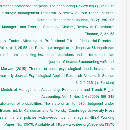
formance compensation plans, The accounting Review 83(4) , 893-913.
in strategic management research: A review of four recent studies,
Strategic Management Journal, 20(2): 195-205.
nt Managers and External Financing Choice", Review of Behavioural
Finance, 2, 37–58.
g the Factors Affecting the Professional Ethics of Industrial Directors,
ol. 4, p. 1, 25-55. (In Persian) # kengatharan ,lingesiya &kengatharan
oral factors in making imvestment decisions and performance,asian
journal of finance&accounting,vol6,no,1.
 Maryam (2015), The role of basic psychological needs in academic
Quarterly Journal Psychological Applied Research, Volume 6, Season
3, 219-235. (In Persian)
ogy Models of Management Accounting, Foundations and Trends R _ in
Accounting, Vol. 4, Nos. 3-4 (2009) 199–345.
 Calibration of probabilities: The state of art to 1980, Judgment under
 Biases, Ed. D. Kahneman and A. Tversky, Cambridge University Press.
rate financial policies with overconfident managers. NBER Working
Paper, No. 13570, Available at: http:// www.nber.org/papers/w13570.