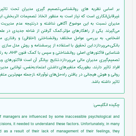
بر اساس نظریه های روانشناسی،تصمیم گیری مدیران تحت تاثیربر
غیرقابل‌انکاری است که نیاز است به منظور اتخاذ تصمیمات اثربخش، این 
مدیران نسبت به این موضوع آگاهی نداشته و درنتیجه عدم مدیریت ‏
می‌گیرند. یکی از راهکارهای مؤثر،کمک گرفتن از شاخه جدیدی در ‏عل
اشخاص، به بررسي عوامل مختلف روانشناختی (اخلاقی) و رفتاری مؤث
بانکی،می‌پردازد.اين تحقيق با استفاده از پرسشنامه و روش مدل سازی 
شناسایی فاک
تصمیم‌گیری مدیران مالی می‌پردازد.نتایج بیانگر آن است فاکتورهای
افراد تاثیر دارند، بطوریکه متغیرهای:داشتن اعتمادبه‌نفس، توانایی مدی
روانی و هوش هیجانی در یافتن راه‌حل‌های نوآورانه ،ازجمله مهم‌ترین متغ
تاثیر داشته باشد.
چکیده انگلیسی
:
of managers are influenced by some inaccessible psychological and
cisions, it needed to understand these factors. Unfortunately, in many
 as a result of their lack of management of their feelings, they