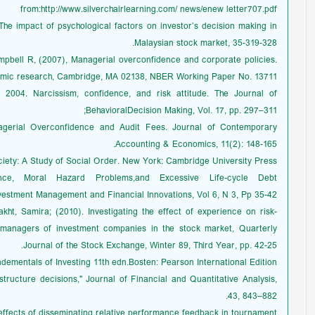
from:http://www.silverchairlearning.com/ news/enew letter707.pdf
 The impact of psychological factors on investor’s decision making in
Malaysian stock market, 35-319-328.
pbell R, (2007), Managerial overconfidence and corporate policies.
omic research, Cambridge, MA 02138, NBER Working Paper No. 13711.
 2004. Narcissism, confidence, and risk attitude. The Journal of
BehavioralDecision Making, Vol. 17, pp. 297–311;
agerial Overconfidence and Audit Fees. Journal of Contemporary
Accounting & Economics, 11(2): 148-165.
ociety: A Study of Social Order. New York: Cambridge University Press.
ence, Moral Hazard Problems,and Excessive Life-cycle Debt
Investment Management and Financial Innovations, Vol 6, N 3, Pp 35-42.
ht, Samira; (2010). Investigating the effect of experience on risk-
 managers of investment companies in the stock market, Quarterly
Journal of the Stock Exchange, Winter 89, Third Year, pp. 42-25.
ementals of Investing 11th edn.Bosten: Pearson International Edition.
tructure ‎decisions," Journal of Financial and ‎Quantitative Analysis,
43, 843–882‎.
ffects of disseminating relative performance feedback in tournament