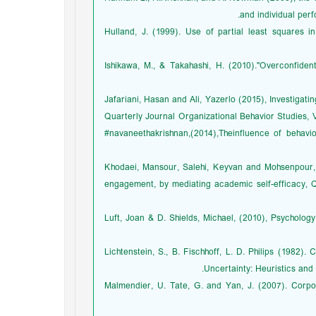
and individual per
Hulland, J. (1999). Use of partial least squares 
Ishikawa, M., & Takahashi, H. (2010)."Overconfide
Jafariani, Hasan and Ali, Yazerlo (2015), Investigatin
Quarterly Journal Organizational Behavior Studies, V
#navaneethakrishnan,(2014),Theinfluence of behavi
Khodaei, Mansour, Salehi, Keyvan and Mohsenpour,
engagement, by mediating academic self-efficacy, 
Luft, Joan & D. Shields, Michael, (2010), Psychol
Lichtenstein, S., B. Fischhoff, L. D. Philips (1982).
Uncertainty: Heuristics and
Malmendier, U. Tate, G. and Yan, J. (2007). Corpo