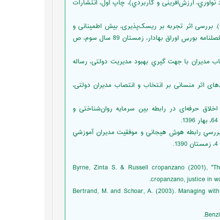
ت رفتاري (رويكرد نوآوري، ارزش‌آفرینی و كاربردي)، چاپ اول، انتشارات
فلاح شمس، میرفض؛ قالیباف اصل، حسن؛ سرابی نوبخت، سمیرا؛ (1389). بررسی اثر تجربه بر ریسک‌پذیری، بیش اطمینانی و
رفتار توده‌وار مدیران شرکت های سرمایه‌گذاری در بورس اوراق بهادار، فصلنامه بورس اوراق بهادار، زمستان 89 سال سوم، ص
 انتخاب و انتصاب مدیران با جهت گیري بهبود مدیریت دولتی، رساله
 علی‌اصغر؛ نیک نژاد، عباس؛ (1387). تأثیر پیامدهای اثر منسانی بر انتخاب و انتصاب مدیران دولتی،
13)، بررسی نقش تعدیل گر اخلاق حرفه‌ای در رابطه بین سرمایه روان‌شناختی و
 عین اله؛ هروی، لادن؛ افتخارالدین، رضا؛ آسایش، حمید (1390)، بررسي رابطه هوش هيجاني و موفقيت مديران آموزشي
Byrne, Zinta S. & Russell cropanzano (2001), "The
cropanzano, justice in w
Bertrand, M. and Schoar, A. (2003). Managing with s
Benzi