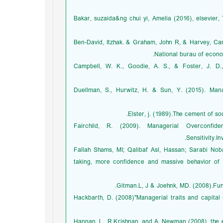
Bakar, suzaida&ng chui yi, Amelia (2016), elsevier,
Ben-David, Itzhak. & Graham, John R, & Harvey, Cam
National burau of econ
Campbell, W. K., Goodie, A. S., & Foster, J. D.,
Duellman, S., Hurwitz, H. & Sun, Y. (2015). Man
Elster, j. (1989).The cement of s
Fairchild, R. (2009). Managerial Overconfid
Sensitivity.
Fallah Shams, MI; Qalibaf Asl, Hassan; Sarabi Nobak
taking, more confidence and massive behavior of
Gitman.L, J & Joehnk, MD. (2008).Fund
Hackbarth, D. (2008)"Managerial ‎traits and capital s
Hannan. L., R.Krishnan, and A. Newman (2008), the e