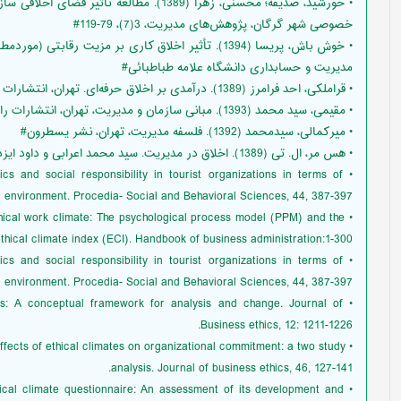
• خورشید، صدیقه؛ محسنی، زهرا (1389). مطالع
خصوصی شهر گرگان، پژوهش‌های مدیریت، 3(7)، 79-119#
• خوش باش، پریسا (1394). تأثیر اخلاق کاری بر مزیت رقا
مدیریت و حسابداری دانشگاه علامه طباطبائی#
• قراملکی، احد فرامرز (1389). درآمدی بر اخلاق حرفه‌ای. تهران، انتشارات سرآمد#
• مقیمی، سید محمد (1393). مبانی سازمان و مدیریت، تهران، انتشارات راه دان#
• میرکمالی، سیدمحمد (1392). فلسفه مدیریت، تهران، نشر یسطرون#
• هس مر، ال. تی (1389). اخلاق در مدیریت. سید محمد اعرابی و داود ایزدی (مترجمان). تهران، دفتر پژوهش‌های فرهنگی#
ics and social responsibility in tourist organizations in terms of
 environment. Procedia- Social and Behavioral Sciences, 44, 387-397.
thical work climate: The psychological process model (PPM) and the
thical climate index (ECI). Handbook of business administration:1-300.
ics and social responsibility in tourist organizations in terms of
 environment. Procedia- Social and Behavioral Sciences, 44, 387-397.
rms: A conceptual framework for analysis and change. Journal of
Business ethics, 12: 1211-1226.
e effects of ethical climates on organizational commitment: a two study
analysis. Journal of business ethics, 46, 127-141.
ethical climate questionnaire: An assessment of its development and