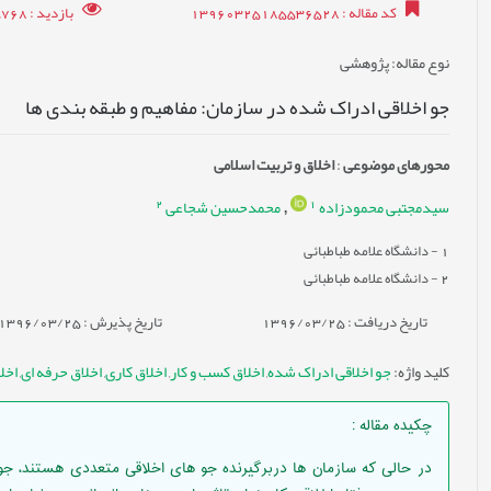
کد مقاله
: 13960325185536528
بازدید
: 25768
نوع مقاله
: پژوهشی
جو اخلاقی ادراک شده در سازمان: مفاهیم و طبقه بندی ها
محورهای موضوعی
:
اخلاق و تربیت اسلامی
2
1
سیدمجتبی محمودزاده
محمدحسین شجاعی
,
1
- دانشگاه علامه طباطبائی
2
- دانشگاه علامه طباطبائی
تاریخ دریافت : 1396/03/25
تاریخ پذیرش : 1396/03/25
کلید واژه
:
جو اخلاقی ادراک شده
,
اخلاق کسب و کار
,
اخلاق کاری
,
اخلاق حرفه ای
,
اخل
چکیده مقاله
:
در حالی که سازمان ها دربرگیرنده جو های اخلاقی متعددی هستند، جو 