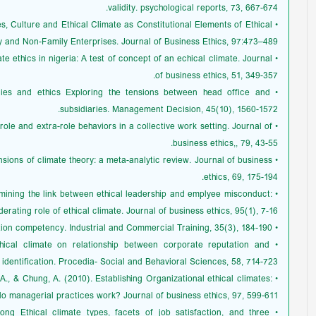
validity. psychological reports, 73, 667-674.
ues, Culture and Ethical Climate as Constitutional Elements of Ethical
 and Non-Family Enterprises. Journal of Business Ethics, 97:473–489.
ate ethics in nigeria: A test of concept of an echical climate. Journal
of business ethics, 51, 349-357.
ategies and ethics Exploring the tensions between head office and
subsidiaries. Management Decision, 45(10), 1560-1572.
-role and extra-role behaviors in a collective work setting. Journal of
business ethics,, 79, 43-55.
tensions of climate theory: a meta-analytic review. Journal of business
ethics, 69, 175-194.
amining the link between ethical leadership and emplyee misconduct:
erating role of ethical climate. Journal of business ethics, 95(1), 7-16.
• Omre, G., & Ashton, C. (2003). Ethics- a foundation competency. Industrial and Commercial Training, 35(3), 184-190.
thical climate on relationship between corporate reputation and
 identification. Procedia- Social and Behavioral Sciences, 58, 714-723
, A., & Chung, A. (2010). Establishing Organizational ethical climates:
o managerial practices work? Journal of business ethics, 97, 599-611.
ong Ethical climate types, facets of job satisfaction, and three