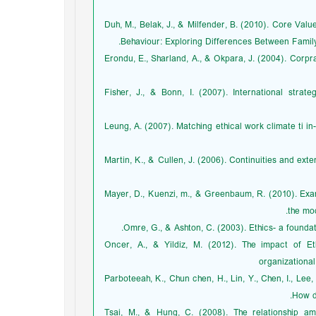
• Duh, M., Belak, J., & Milfender, B. (2010). Core Val
Behaviour: Exploring Differences Between Family
• Erondu, E., Sharland, A., & Okpara, J. (2004). Corpr
• Fisher, J., & Bonn, I. (2007). International str
• Leung, A. (2007). Matching ethical work climate ti in
• Martin, K., & Cullen, J. (2006). Continuities and ex
• Mayer, D., Kuenzi, m., & Greenbaum, R. (2010). Ex
the mod
• Oncer, A., & Yildiz, M. (2012). The impact of E
organizational
• Parboteeah, K., Chun chen, H., Lin, Y., Chen, I., Lee
How d
• Tsai, M., & Hung, C. (2008). The relationship am