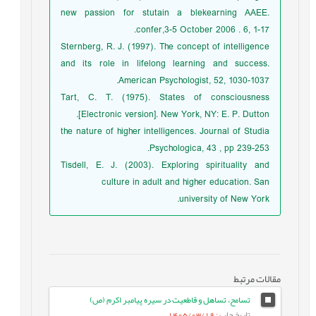
new passion for stutain a blekearning AAEE.
confer,3-5 October 2006 . 6, 1-17.
Sternberg, R. J. (1997). The concept of intelligence
and its role in lifelong learning and success.
American Psychologist, 52, 1030-1037.
Tart, C. T. (1975). States of consciousness
[Electronic version]. New York, NY: E. P. Dutton.
the nature of higher intelligences. Journal of Studia
Psychologica, 43 , pp 239-253.
Tisdell, E. J. (2003). Exploring spirituality and
culture in adult and higher education. San
university of New York.
مقالات مرتبط
تسامح، تساهل و قاطعیت در سیره پیامبر اکرم (ص)
تاریخ چاپ
: 1405/03/19