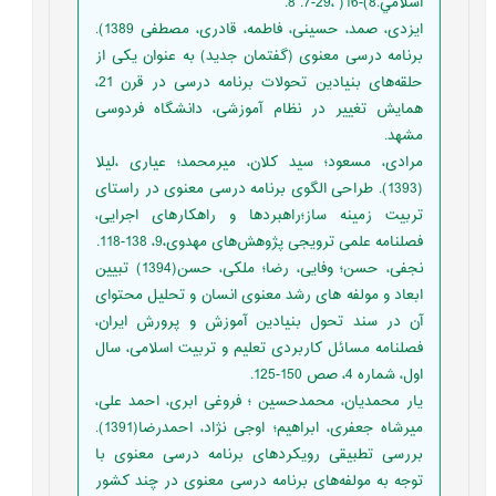
اسلامي.8)-16( ،29-7. 8.
ایزدی، صمد، حسینی، فاطمه، قادری، مصطفی 1389).
برنامه درسی معنوی (گفتمان جدید) به عنوان یکی از
حلقه‌های بنیادین تحولات برنامه درسی در قرن 21،
همایش تغییر در نظام آموزشی، دانشگاه فردوسی
مشهد.
مرادی، مسعود؛ سید کلان، میرمحمد؛ عیاری ،لیلا
(1393). طراحی الگوی برنامه درسی معنوی در راستای
تربیت زمینه ساز؛راهبردها و راهکارهای اجرایی،
فصلنامه علمی ترویجی پژوهش‌های مهدوی،9، 138-118.
نجفی، حسن؛ وفایی، رضا؛ ملکی، حسن(1394) تبیین
ابعاد و مولفه های رشد معنوی انسان و تحلیل محتوای
آن در سند تحول بنیادین آموزش و پرورش ایران،
فصلنامه مسائل کاربردی تعلیم و تربیت اسلامی، سال
اول، شماره 4، صص 150-125.
یار محمدیان، محمدحسین ؛ فروغی ابری، احمد علی،
میرشاه جعفری، ابراهیم؛ اوجی نژاد، احمدرضا(1391).
بررسی تطبيقی رويکردهای برنامه درسی معنوی با
توجه به مولفه‌های برنامه درسی معنوی در چند کشور