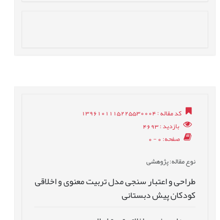
کد مقاله
: 1396101115225530004
بازدید
: 4693
صفحه
: 0 - 0
نوع مقاله
: پژوهشی
طراحی و اعتبار سنجی مدل تربیت معنوی و اخلاقی
کودکان پیش دبستانی