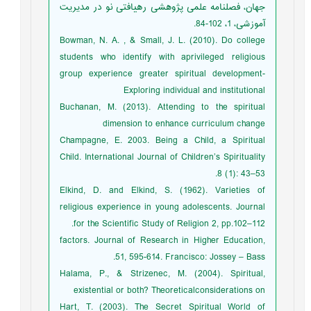
جهان، فصلنامه علمی پژوهشی رهیافتی نو در مدیریت
آموزشی، 1، 102-84.
Bowman, N. A. , & Small, J. L. (2010). Do college
students who identify with aprivileged religious
group experience greater spiritual development-
Exploring individual and institutional
Buchanan, M. (2013). Attending to the spiritual
dimension to enhance curriculum change
Champagne, E. 2003. Being a Child, a Spiritual
Child. International Journal of Children’s Spirituality
8 (1): 43–53.
Elkind, D. and Elkind, S. (1962). Varieties of
religious experience in young adolescents. Journal
for the Scientific Study of Religion 2, pp.102–112.
factors. Journal of Research in Higher Education,
51, 595-614. Francisco: Jossey – Bass.
Halama, P., & Strizenec, M. (2004). Spiritual,
existential or both? Theoreticalconsiderations on
Hart, T. (2003). The Secret Spiritual World of