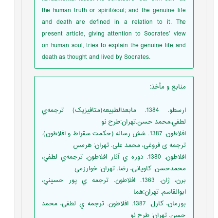
the human truth or spirit/soul; and the genuine life
and death are defined in a relation to it. The
present article, giving attention to Socrates’ view
on human soul, tries to explain the genuine life and
death as thought and lived by Socrates.
منابع و مأخذ
:
ارسطو. 1384. مابعدالطبيعه(متافيزيک) ترجمه‌ي
لطفي،محمد حسن.تهران:طرح نو
افلاطون. 1387. شش رساله (حکمت سقراط و افلاطون).
ترجمه ی فروغی، محمد علی. تهران: هرمس
افلاطون. 1380. دوره ي آثار افلاطون. ترجمه‌ي لطفي،
محمدحسن. کاوياني، رضا. تهران: خوارزمي
برن، ژان. 1363. افلاطون. ترجمه ي پور حسيني،
ابوالقاسم. تهران:هما
بورمان، کارل. 1387. افلاطون. ترجمه ي لطفي، محمد
حسن. تهران: طرح نو