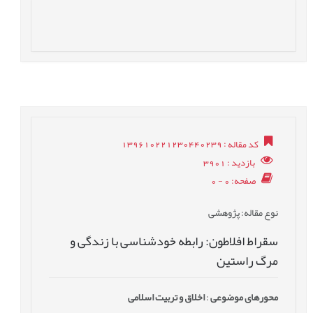
کد مقاله
: 139610221230440239
بازدید
: 3901
صفحه
: 0 - 0
نوع مقاله
: پژوهشی
سقراط افلاطون: رابطه خودشناسی با زندگی و
مرگ راستین
محورهای موضوعی
:
اخلاق و تربیت اسلامی