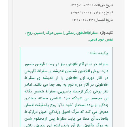
تاریخ دریافت : 1396/10/22
تاریخ پذیرش : 1396/10/22
تاریخ انتشار : 1396/10/22
کلید واژه
:
سقراطِ افلاطون
,
زندگی راستین
,
مرگ راستین
,
روح/
نفس
,
خودِ آدمی
,
چکیده مقاله
:
سقراط در تمام آثار افلاطون جز در رساله قوانين حضور
دارد. برخی افلاطون شناسان انديشه ی سقراط تاريخي
در آثار دوره اول افلاطون را از انديشه ی سقراط
افلاطوني در آثار دوره دوم به بعد جدا می دانند، امادر
نظر برخي ديگر ازجمله ياسپرس، سقراط شخص يگانه
اي مجسم مي شودکه خود شناسي مسئله بنيادين
زندگی او بوده است.او "خود ما"را روح ياحقیقت انسان
معرفی مي کند که مرگ اصيل وزندگي اصيل درارتباط
بااصالت آن معنا مي یابد. سقراط پس ازمحکوم شدن
به مرگ باآغوش باز آن راپذیرفت؛ اين پذيرش ناشی