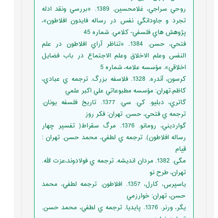
روحي سراجي، غلامحسين. 1389. «بررسي ونقد ادله
تجرد و جاودانگي نفس در رساله فايدون افلاطون»،
پژوهش هاي فلسفي- کلامي. شماره 45
فتحي، حسن. 1384. «تناظر آراي افلاطون در علم
النفس وعلم الاخلاق وعلم الاجتماع در باب فضايل
اخلاقي». مؤسسه علامه، شماره 5
کرسون، آندره. 1328. فلاسفه بزرگ. ترجمه ي عبادي،
کاظم.تهران: مؤسسه مطبوعاتي علي اکبر علمي
گاتري، دبليو. کي. سي. 1377. تاريخ فلسفه يونان.
ترجمه ي فتحي، حسن. تهران: فکر روز
گوارديني، رومانو. 1376. مرگ سقراط( تفسير چهار
رساله افلاطون). ترجمه ي لطفي، محمد حسن. تهران :
قيام
مگی. 1382. مردان انديشه. ترجمه ي فولادوند،عزت الله.
تهران، طرح نو
ياسپرس، کارل، 1357. افلاطون. ترجمه لطفي، محمد
حسن، تهران: خوارزمي
يگر، ورنر. 1376. پايديا. ترجمه ي لطفي، محمد حسن.