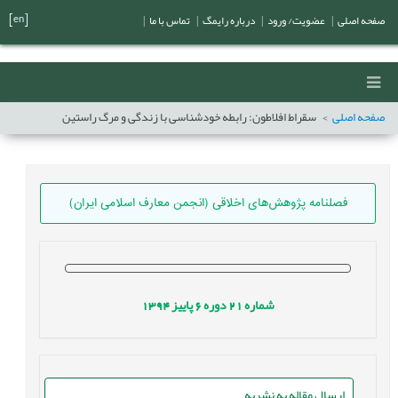
[en]
صفحه اصلی
|
عضویت/ ورود
|
درباره رایمگ
|
تماس با ما
|
صفحه اصلی
سقراط افلاطون: رابطه خودشناسی با زندگی و مرگ راستین
فصلنامه پژوهش‌های اخلاقی (انجمن معارف اسلامی ایران)
شماره
21
دوره
6
پاییز
1394
ارسال مقاله به نشریه