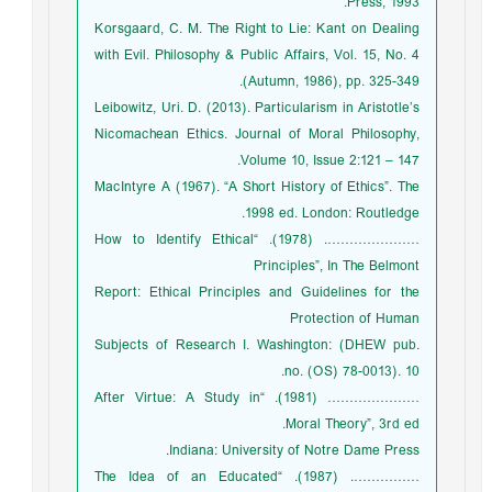
Press, 1993.
Korsgaard, C. M. The Right to Lie: Kant on Dealing
with Evil. Philosophy & Public Affairs, Vol. 15, No. 4
(Autumn, 1986), pp. 325-349.
Leibowitz, Uri. D. (2013). Particularism in Aristotle’s
Nicomachean Ethics. Journal of Moral Philosophy,
Volume 10, Issue 2:121 – 147.
MacIntyre A (1967). “A Short History of Ethics”. The
1998 ed. London: Routledge.
…………………. (1978). “How to Identify Ethical
Principles”, In The Belmont
Report: Ethical Principles and Guidelines for the
Protection of Human
Subjects of Research I. Washington: (DHEW pub.
no. (OS) 78-0013). 10.
………………… (1981). “After Virtue: A Study in
Moral Theory”, 3rd ed.
Indiana: University of Notre Dame Press.
……………. (1987). “The Idea of an Educated