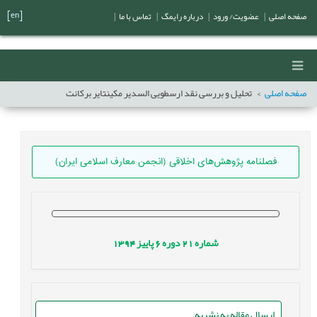
[en]
صفحه اصلی
|
عضویت/ ورود
|
درباره رایمگ
|
تماس با ما
|
صفحه اصلی
تحلیل و بررسی نقد ارسطویی السدیر مکینتایر برکانت
فصلنامه پژوهش‌های اخلاقی (انجمن معارف اسلامی ایران)
شماره
21
دوره
6
پاییز
1394
ارسال مقاله به نشریه