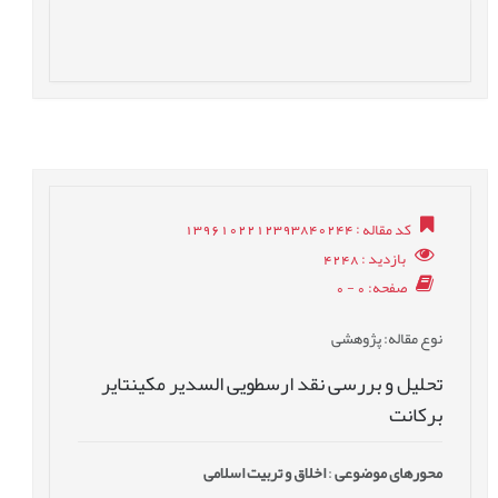
کد مقاله
: 1396102212393840244
بازدید
: 4248
صفحه
: 0 - 0
نوع مقاله
: پژوهشی
تحلیل و بررسی نقد ارسطویی السدیر مکینتایر
برکانت
محورهای موضوعی
:
اخلاق و تربیت اسلامی