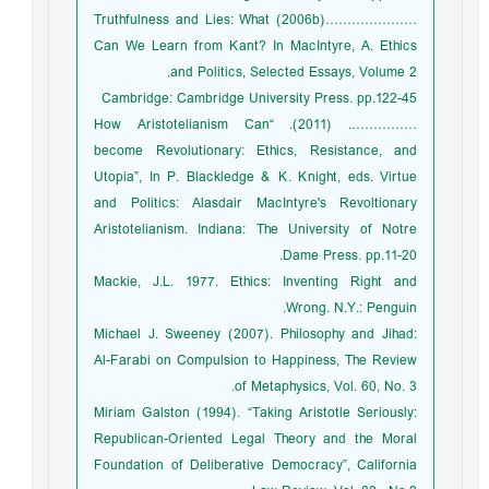
…………………(2006b) Truthfulness and Lies: What
Can We Learn from Kant? In MacIntyre, A. Ethics
and Politics, Selected Essays, Volume 2.
Cambridge: Cambridge University Press. pp.122-45
……………. (2011). “How Aristotelianism Can
become Revolutionary: Ethics, Resistance, and
Utopia”, In P. Blackledge & K. Knight, eds. Virtue
and Politics: Alasdair MacIntyre's Revoltionary
Aristotelianism. Indiana: The University of Notre
Dame Press. pp.11-20.
Mackie, J.L. 1977. Ethics: Inventing Right and
Wrong. N.Y.: Penguin.
Michael J. Sweeney (2007). Philosophy and Jihad:
Al-Farabi on Compulsion to Happiness, The Review
of Metaphysics, Vol. 60, No. 3.
Miriam Galston (1994). “Taking Aristotle Seriously:
Republican-Oriented Legal Theory and the Moral
Foundation of Deliberative Democracy”, California