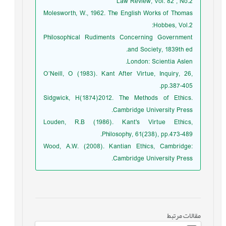
Law Review, Vol. 82 , No.2
Molesworth, W., 1962. The English Works of Thomas
Hobbes, Vol.2:
Philosophical Rudiments Concerning Government
and Society, 1839th ed.
London: Scientia Aslen.
O’Neill, O (1983). Kant After Virtue, Inquiry, 26,
pp.387-405.
Sidgwick, H(1874)2012. The Methods of Ethics.
Cambridge University Press.
Louden, R.B (1986). Kant's Virtue Ethics,
Philosophy, 61(238), pp.473-489.
Wood, A.W. (2008). Kantian Ethics, Cambridge:
Cambridge University Press.
مقالات مرتبط