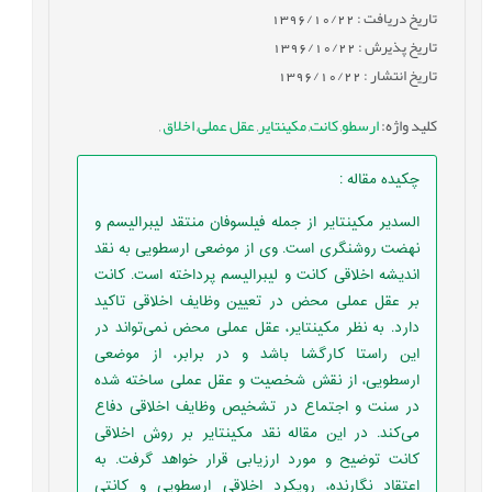
تاریخ دریافت : 1396/10/22
تاریخ پذیرش : 1396/10/22
تاریخ انتشار : 1396/10/22
کلید واژه
:
ارسطو
,
کانت
,
مکینتایر
,
عقل عملی
,
اخلاق
,
چکیده مقاله
:
السدیر مکینتایر از جمله فیلسوفان منتقد لیبرالیسم و
نهضت روشنگری است. وی از موضعی ارسطویی به نقد
اندیشه اخلاقی کانت و لیبرالیسم پرداخته است. کانت
بر عقل عملی محض در تعیین وظایف اخلاقی تاکید
دارد. به نظر مکینتایر، عقل عملی محض نمی‌‌تواند در
این راستا کارگشا باشد و در برابر، از موضعی
ارسطویی، از نقش شخصیت و عقل عملی ساخته شده
در سنت و اجتماع در تشخیص وظایف اخلاقی دفاع
می‌کند. در این مقاله نقد مکینتایر بر روش اخلاقی
کانت توضیح و مورد ارزیابی قرار خواهد گرفت. به
اعتقاد نگارنده، رویکرد اخلاقی ارسطویی و کانتی