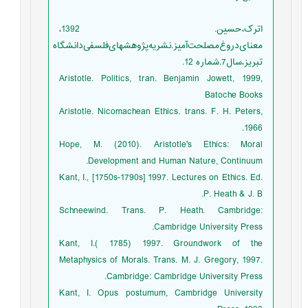
اترک،حسین. 1392،
معنای‌دروغ‌مصلحت‌آمیز.نشریه‌پژوهشهای‌فلسفی‌دانشگاه
تبریز،سال‌7.شماره 12.
Aristotle. Politics, tran. Benjamin Jowett, 1999,
Batoche Books
Aristotle. Nicomachean Ethics. trans. F. H. Peters,
1966.
Hope, M. (2010). Aristotle's Ethics: Moral
Development and Human Nature, Continuum.
Kant, I., [1750s-1790s] 1997. Lectures on Ethics. Ed.
P. Heath & J. B.
Schneewind. Trans. P. Heath. Cambridge:
Cambridge University Press.
Kant, I.( 1785) 1997. Groundwork of the
Metaphysics of Morals. Trans. M. J. Gregory, 1997.
Cambridge: Cambridge University Press.
Kant, I. Opus postumum, Cambridge University