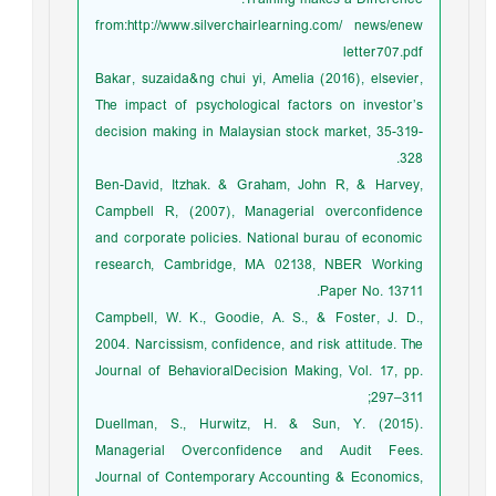
Training makes a Difference.
from:http://www.silverchairlearning.com/ news/enew
letter707.pdf
Bakar, suzaida&ng chui yi, Amelia (2016), elsevier,
The impact of psychological factors on investor’s
decision making in Malaysian stock market, 35-319-
328.
Ben-David, Itzhak. & Graham, John R, & Harvey,
Campbell R, (2007), Managerial overconfidence
and corporate policies. National burau of economic
research, Cambridge, MA 02138, NBER Working
Paper No. 13711.
Campbell, W. K., Goodie, A. S., & Foster, J. D.,
2004. Narcissism, confidence, and risk attitude. The
Journal of BehavioralDecision Making, Vol. 17, pp.
297–311;
Duellman, S., Hurwitz, H. & Sun, Y. (2015).
Managerial Overconfidence and Audit Fees.
Journal of Contemporary Accounting & Economics,