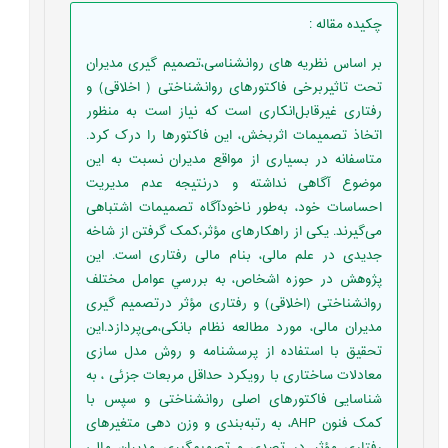
چکیده مقاله
:
بر اساس نظریه های روانشناسی،تصمیم گیری مدیران
تحت تاثیربرخی فاکتورهای روانشناختی ( اخلاقی) و
رفتاری غیرقابل‌انکاری است که نیاز است به منظور
اتخاذ تصمیمات اثربخش، این فاکتورها را درک کرد.
متاسفانه در بسیاری ‏از مواقع مدیران نسبت به این
موضوع آگاهی نداشته و درنتیجه عدم مدیریت
‏احساسات خود، به‌طور ناخودآگاه تصمیمات اشتباهی
می‌گیرند. یکی از راهکارهای مؤثر،کمک گرفتن از شاخه
جدیدی در ‏علم مالی، بنام مالی رفتاری است. این
پژوهش در حوزه اشخاص، به بررسي عوامل مختلف
روانشناختی (اخلاقی) و رفتاری مؤثر درتصمیم گیری
مدیران مالی، مورد مطالعه نظام بانکی،می‌پردازد.اين
تحقيق با استفاده از پرسشنامه و روش مدل سازی
معادلات ساختاری با رویکرد حداقل مربعات جزئی ، به
شناسایی فاکتورهای اصلی روانشناختی و سپس با
کمک فنون AHP، به رتبه‌بندی و وزن دهی متغیرهای