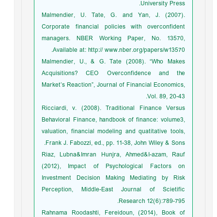
University Press.
Malmendier, U. Tate, G. and Yan, J. (2007).
Corporate financial policies with overconfident
managers. NBER Working Paper, No. 13570,
Available at: http:// www.nber.org/papers/w13570.
Malmendier, U., & G. Tate (2008). “Who Makes
Acquisitions? CEO Overconfidence and the
Market’s Reaction”, Journal of Financial Economics,
Vol. 89, 20-43.
Ricciardi, v. (2008). Traditional Finance Versus
Behavioral Finance, handbook of finance: volume3,
valuation, financial modeling and quatitative tools,
Frank J. Fabozzi, ed., pp. 11-38, John Wiley & Sons.
Riaz, Lubna&Imran Hunjra, Ahmed&I-azam, Rauf
(2012), Impact of Psychological Factors on
Investment Decision Making Mediating by Risk
Perception, Middle-East Journal of Scietific
Research 12(6):789-795.
Rahnama Roodashti, Fereidoun, (2014), Book of