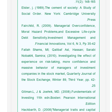
11(2): 148-165.
Elster, j. (1989).The cement of society: A Study of
Social Order. New York: Cambridge University
Press.
Fairchild, R. (2009). Managerial Overconfidence,
Moral Hazard Problems,and Excessive Life-cycle
Debt Sensitivity.Investment Management and
Financial Innovations, Vol 6, N 3, Pp 35-42.
Fallah Shams, MI; Qalibaf Asl, Hassan; Sarabi
Nobakht, Samira; (2010). Investigating the effect of
experience on risk-taking, more confidence and
massive behavior of managers of investment
companies in the stock market, Quarterly Journal of
the Stock Exchange, Winter 89, Third Year, pp. 42-
25.
Gitman.L, J & Joehnk, MD. (2008).Fundementals of
Investing 11th edn.Bosten: Pearson International
Edition.
Hackbarth, D. (2008)"Managerial ‎traits and capital