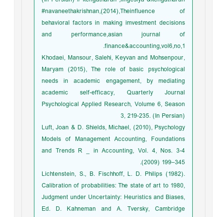
(In Persian) # kengatharan ,lingesiya &kengatharan
#navaneethakrishnan,(2014),Theinfluence of
behavioral factors in making imvestment decisions
and performance,asian journal of
finance&accounting,vol6,no,1.
Khodaei, Mansour, Salehi, Keyvan and Mohsenpour,
Maryam (2015), The role of basic psychological
needs in academic engagement, by mediating
academic self-efficacy, Quarterly Journal
Psychological Applied Research, Volume 6, Season
3, 219-235. (In Persian)
Luft, Joan & D. Shields, Michael, (2010), Psychology
Models of Management Accounting, Foundations
and Trends R _ in Accounting, Vol. 4, Nos. 3-4
(2009) 199–345.
Lichtenstein, S., B. Fischhoff, L. D. Philips (1982).
Calibration of probabilities: The state of art to 1980,
Judgment under Uncertainty: Heuristics and Biases,
Ed. D. Kahneman and A. Tversky, Cambridge