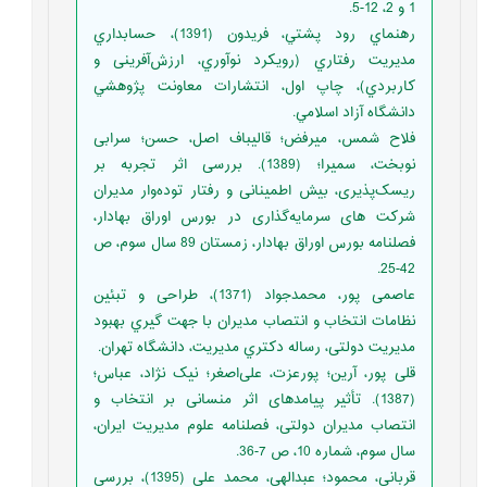
1 و 2، 12-5.
رهنماي رود پشتي، فريدون (1391)، حسابداري
مديريت رفتاري (رويكرد نوآوري، ارزش‌آفرینی و
كاربردي)، چاپ اول، انتشارات معاونت پژوهشي
دانشگاه آزاد اسلامي.
فلاح شمس، میرفض؛ قالیباف اصل، حسن؛ سرابی
نوبخت، سمیرا؛ (1389). بررسی اثر تجربه بر
ریسک‌پذیری، بیش اطمینانی و رفتار توده‌وار مدیران
شرکت های سرمایه‌گذاری در بورس اوراق بهادار،
فصلنامه بورس اوراق بهادار، زمستان 89 سال سوم، ص
42-25.
عاصمی پور، محمدجواد (1371)، طراحی و تبئین
نظامات انتخاب و انتصاب مدیران با جهت گیري بهبود
مدیریت دولتی، رساله دکتري مدیریت، دانشگاه تهران.
قلی پور، آرین؛ پورعزت، علی‌اصغر؛ نیک نژاد، عباس؛
(1387). تأثیر پیامدهای اثر منسانی بر انتخاب و
انتصاب مدیران دولتی، فصلنامه علوم مدیریت ایران،
سال سوم، شماره 10، ص 7-36.
قربانی، محمود؛ عبدالهی، محمد علی (1395)، بررسی