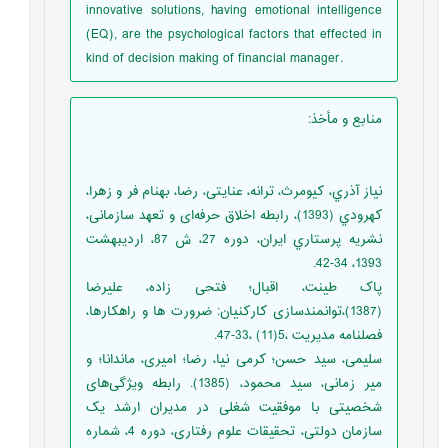
innovative solutions, having emotional intelligence
(EQ), are the psychological factors that effected in
kind of decision making of financial manager.
منابع و مأخذ
:
نیاز آذري، کیومرث، ترانه، عنایتی، رضا، بهنام فر و زهرا،
کهرودي (1393)، رابطه اخلاق حرفه‌ای و تعهد سازمانی،
نشریه پرستاري ایران، دوره 27، ش 87، اردیبهشت
1393، 34-42.
پاک طینت، اقبال؛ فتحی زاده، علیرضا
(1387)،توانمندسازی کارکنيان: ضرورت ها و راهکارها،
فصلنامه مدیریت ،5(11) ،33-47.
سلیمی، سید حسن؛ کرمی نیا، رضا؛ امیری، ماندانا؛ و
میر زمانی، سید محمود، (1385). رابطه ویژگی‌های
شخصیتی با موفقیت شغلی در مدیران ارشد یک
سازمان دولتی، تحقیقات علوم رفتاری، دوره 4، شماره