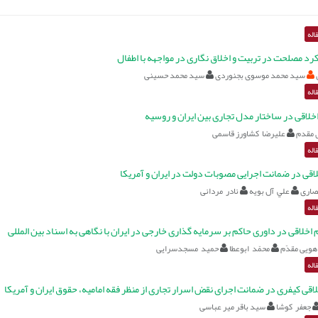
اله
رد مصلحت در تربیت و اخلاق نگاری در مواجهه با اطفال
سید محمد موسوی بجنوردی
سید محمد حسینی
اله
خلاقی در ساختار مدل تجاری بین ایران و روسیه
ی مقدم
علیرضا کشاورز قاسمی
اله
اقی در ضمانت اجرایی مصوبات دولت در ایران و آمریکا
صاری
علي آل بويه
نادر مردانی
اله
اخلاقی در داوری حاکم بر سرمایه گذاری خارجی در ایران با نگاهی به اسناد بین المللی
هویی مقدّم
محمّد ابوعطا
حمید مسجدسرایی
اله
قی کیفری در ضمانت اجرای نقض اسرار تجاری از منظر فقه امامیه، حقوق ایران و آمریکا
جعفر کوشا
سید باقر میر عباسی