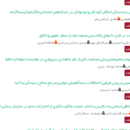
اله
ر بزه‌دیدگی اخلاقی کودکان و نوجوانان در شبکه‌های اجتماعی تلگرام و اینستاگرام
اووشی
هادی کرامتی معز
اله
د در قراردادهای بالادستی صنعت نفت از منظر حقوق و اخلاق
رتضی حسینی
بهرام تقی پور
مهدی عباسی سرمدی
فاطمه امیری
اله
م سلم و همزیستی مسالمت آمیزاز نظر ملاهادی سبزواری در مقایسه با مولانا و حافظ
می
محمد یوسف نیری
اله
تی تربیتی طرفین اختلافات دستگاههای دولتی و مرجع صالح رسیدگی به آنها
نیری
احمد اسدیان
اله
لاقی انسانی به دکترین‌ساختار حمایت مالکیت فکری از اختراعات نانو در سازمان جهانی 
سید قاسم زمانی
ابومحمد عسگرخانی
اله
وی عوامل موثر محتوایی پیام تبلیغات چاپی براساس رویکرد پدیدارشناسی