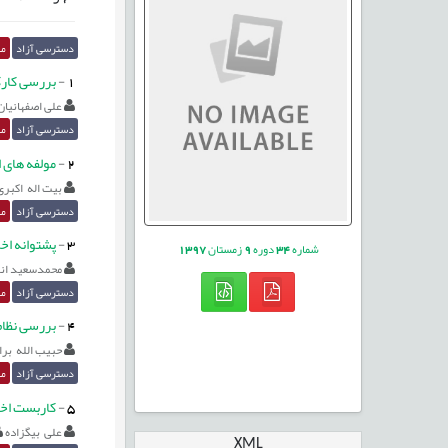
دسترسی آزاد
مق
1
-
بررسی کارک
علی اصفهانیان
دسترسی آزاد
مق
2
-
مولفه های ا
بیت اله اکبر
دسترسی آزاد
مق
3
-
پشتوانه اخل
شماره
34
دوره
9
زمستان
1397
محمدسعید ان
دسترسی آزاد
مق
4
-
بررسی نظام 
حبیب الله برا
دسترسی آزاد
مق
5
-
کاربست اخلا
علی بیگزاده
XML