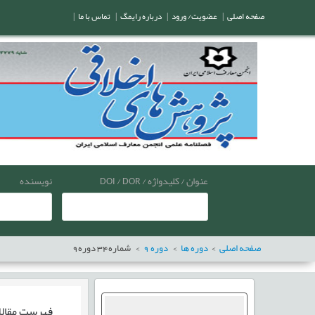
صفحه اصلی
|
عضویت/ ورود
|
درباره رایمگ
|
تماس با ما
|
عنوان / کلیدواژه / DOI / DOR
نویسنده
صفحه اصلی
دوره ها
دوره
9
شماره
34
دوره
9
فهرست مقال