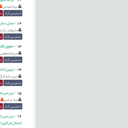
نیما شجاعی
دسترسی آزاد
مق
12
-
مدل سازی 
داریوش زارع
دسترسی آزاد
مق
13
-
حقوق اقتص
مریم شمعونی 
دسترسی آزاد
مق
14
-
تبیین اخل
حبیب اله گرگی
دسترسی آزاد
مق
15
-
بررسی تط
لیلا مرادی
دسترسی آزاد
مق
16
-
بررسی راب
استان مرکزی)