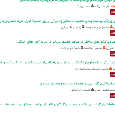
کامبیز حیدرزاده
احمد روستا
اله
ویژگیهای بسته بندی محصولات غذایی وتاثیرآن بر روی تصمیم گیری خرید مشتریان با ر
ی
حسین وظیفه دوست
وحید رضا میرایی
اله
ادی کشورهای ساحلی در مناطق مختلف دریایی در سایه آموزه‌های اخلاقی
اهوازی
منصور عطاشنه
باسم موالی زاده
اله
اق نخبگی و الگوسازی از نخبگان بر مبنای متون اسلامی ایرانی با تکیه بر آثار ناصرخسرو،
چ
جبیب جدیدالاسلامی قلعه نو
اله
بیقی اخلاق کاربردی در صحیفه سجادیه و بوستان سعدی
سید محمد امیری
محبوبه خراسانی
اله
طه اخلاق کار اسلامی با تعهد سازمانی کارکنان و تاثیر آن بر ابعاد عملکردی خوشه های 