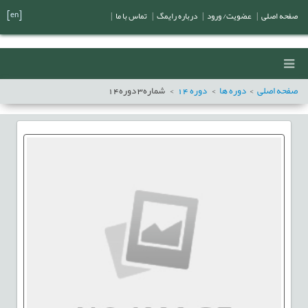
[en]
صفحه اصلی
|
عضویت/ ورود
|
درباره رایمگ
|
تماس با ما
|
صفحه اصلی
دوره ها
دوره
14
شماره
3
دوره
14