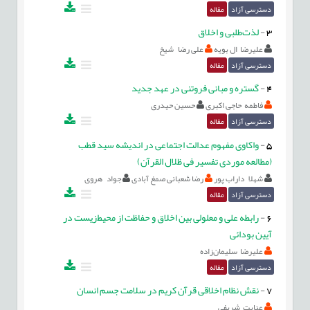
دسترسی آزاد
مقاله
3
-
لذت‌طلبی و اخلاق
علیرضا ال بویه
علی رضا شیخ
دسترسی آزاد
مقاله
4
-
گستره و مبانی فروتنی در عهد جدید
فاطمه حاجی اکبری
حسین حیدری
دسترسی آزاد
مقاله
5
-
واکاوی مفهوم عدالت اجتماعی در اندیشه سید قطب
(مطالعه موردی تفسیر فی ظلال القرآن)
شهلا داراب پور
رضا شعبانی صمغ آبادی
جواد هروی
دسترسی آزاد
مقاله
6
-
رابطه علی و معلولی بین اخلاق و حفاظت از محیط‌زیست در
آیین بودائی
علیرضا سلیمان‌زاده
دسترسی آزاد
مقاله
7
-
نقش نظام اخلاقی قرآن کریم در سلامت جسم انسان
عنایت شریفی