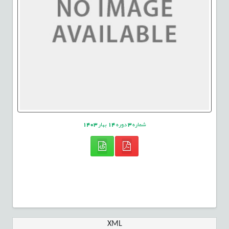
شماره
3
دوره
14
بهار
1403
XML