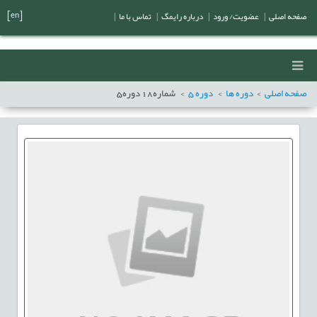
[en]
صفحه اصلی
|
عضویت/ ورود
|
درباره رایمگ
|
تماس با ما
|
صفحه اصلی
دوره ها
دوره
5
شماره
18
دوره
5