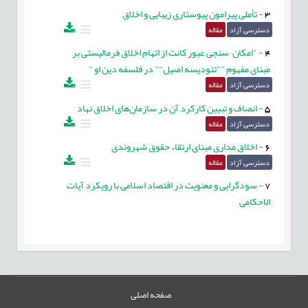
3
-
تأملی پیرامون پیوستاری زیبایی و اخلاق
دسترسی آزاد
مقاله
4
-
"امکان¬سنجیِ عبور کانت از اتهامِ اخلاق فرمالیستی بر
مبنای مفهوم ""تئودیسه اصیل"" در فلسفه دین او "
دسترسی آزاد
مقاله
5
-
انصاف و تبیین کارکرد آن در سازمان‌های اخلاق نهاد
دسترسی آزاد
مقاله
6
-
اخلاق مداری مبنای ارتقاء حقوق شهروندی
دسترسی آزاد
مقاله
7
-
سودگرایی و معنویت در اقتصاد اسلامی با رویکرد آیات
الاحکامی
صفحه اصلی