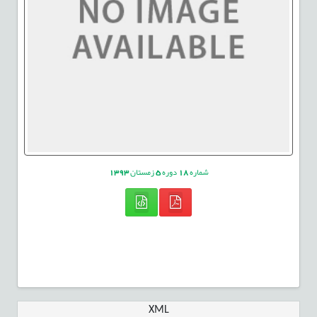
شماره
18
دوره
5
زمستان
1393
XML