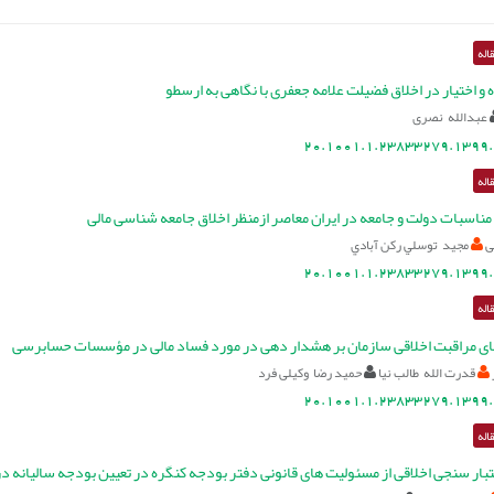
اله
ه و اختیار در اخلاق فضیلت علامه جعفری با نگاهی به ارسطو
عبدالله نصری
20.1001.1.23833279.1399.
اله
مناسبات دولت و جامعه در ايران معاصر ازمنظر اخلاق جامعه شناسی مالی
ی
مجيد توسلي ركن آبادي
20.1001.1.23833279.1399.
اله
رهای مراقبت اخلاقی سازمان بر هشدار دهی در مورد فساد مالی در مؤسسات حسابرسی
قدرت الله طالب نیا
حمید رضا وکیلی فرد
20.1001.1.23833279.1399.
اله
عتبار سنجی اخلاقی از مسئولیت های قانونی دفتر بودجه کنگره در تعیین بودجه سالیانه در