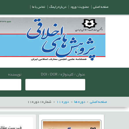
صفحه اصلی
|
عضویت/ ورود
|
درباره رایمگ
|
تماس با ما
|
عنوان / کلیدواژه / DOI / DOR
نویسنده
صفحه اصلی
دوره ها
دوره
11
شماره
1
دوره
11
فهرست مقال