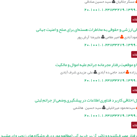
عسکر جلالیان
سید حسین صادقی
20.1001.1.23833279.1399.
اله
قی ارزشی و حقوقی به مخاطرات هسته‌ای برای صلح و امنیت جهانی
مودآبادی
امیر مقامی
علیرضا آرش پور
20.1001.1.23833279.1399.
اله
 و موقعیت رفتار مجرمانه جرائم علیه اموال و مالکیت
زاده
احمد حاجی ده آبادی
علی مزیدی شرف آبادی
20.1001.1.23833279.1399.
اله
 اخلاقی کاربرد فناوری اطلاعات در پیشگیری وضعی از جرائم ثبتی
سیدمحمود میرخلیلی
سید حسین هاشمی
20.1001.1.23833279.1399.
اله
رفتار مصرف‌کننده و تاثیر آن بر خرید آنی (مطالعه موردی فروشگاه های زنجیره ای مشهد)