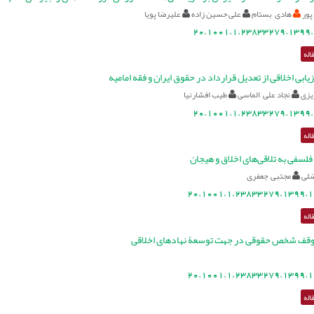
پور
هادی بستام
علی حسین زاده
علیرضا پویا
20.1001.1.23833279.1399.
اله
یابی اخلاقی از تعدیل قرارداد در حقوق ایران و فقه امامیه
یزی
نجاد علی الماسی
طیب افشارنیا
20.1001.1.23833279.1399.
اله
لسفی به تلاقی‌های اخلاق و هیجان
ضلی
مجتبی جعفری
20.1001.1.23833279.1399.1
اله
 وقف شخص حقوقی در جهت توسعۀ نهادهای اخلاقی
20.1001.1.23833279.1399.1
اله