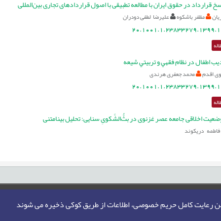
 قرارداد در حقوق ایران با مطالعه تطبیقی با اصول قراردادهای تجاری بین‌المللی
یان
مظفر باشکوه
علیرضا لطفی دودران
20.1001.1.23833279.1399.1
اله
ديب اطفال در نظام فقهي و تربيتي شيعه
ی اقدم
محمد جعفری هرندی
20.1001.1.23833279.1399.1
اله
ضعیت اخلاقی جامعه عصر غزنوی در بثُّ‌الشَّکویِ سنایی: تحلیل بینامتنی
فاطمه دریکوند
من رعایت کامل حریم خصوصی، اطلاعات از طریق کوکی ذخیره می شوند