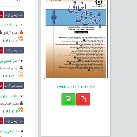
دسترسی آزاد
مق
1
-
جایگاه اراد
زهره آزادی
11.41.1.0
دسترسی آزاد
مق
2
-
درآمدی بر 
مهدی اسمعيل
11.41.2.1
دسترسی آزاد
مق
شماره
1
دوره
11
پاییز
1399
3
-
تأثیر ابزا
ناصر اقبالی فر
11.41.3.2
دسترسی آزاد
مق
4
-
ارزیابی و ا