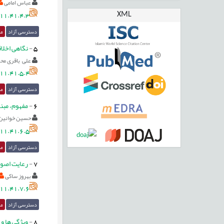
عباس امامی
XML
11.41.4.3
دسترسی آزاد
مق
5
-
نگاهی اخلا
علی باقری مح
11.41.5.4
دسترسی آزاد
مق
6
-
مفهوم، مبنا
حسین خوانین 
11.41.6.5
دسترسی آزاد
مق
7
-
رعایت اصول
بهروز ساکی
11.41.7.6
دسترسی آزاد
مق
8
-
ویژگی ها و 