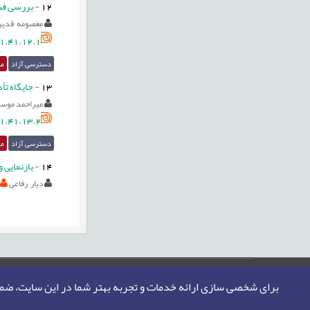
12
-
بررسی فسخ
معصومه قدیر
1.41.12.1
دسترسی آزاد
مق
13
-
جايگاه تأ
میراحمد موسو
1.41.13.2
دسترسی آزاد
مق
14
-
بازنمایی و
دیار رفاعی
صفحه اصلی
نقشه سایت
تماس با ما
برای شخصی سازی ارائه خدمات و تجربه بهتر شما در این سایت، ض