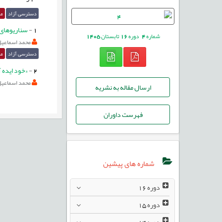
دسترسی آزاد
مق
1
-
سناریوهای 
شماره
4
دوره
16
تابستان
1405
محمد اسماعیل
دسترسی آزاد
مق
2
-
«خود ایده آ
محمد اسماعیل
ارسال مقاله به نشریه
فهرست داوران
شماره های پیشین
دوره
16
دوره
15
دوره
14