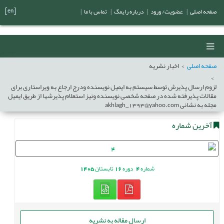
[en]
صفحه اصلی
|
عضویت/ ورود
|
درباره رایمگ
|
تماس با ما
|
صفحه اصلی
اخبار نشریه
لزوم ارسال پذیرش توسط سیستم به ایمیل نویسنده ودرج ارجاع به ویراستاری برای
مقالات پذیرفته شده در صفحه شخصی نویسنده ونیز استعلام پذیرشها از طریق ایمیل
مجله به نشانی akhlagh_1393@yahoo.com
آخرین شماره
شماره
4
دوره
16
تابستان
1405
ارسال مقاله به نشریه