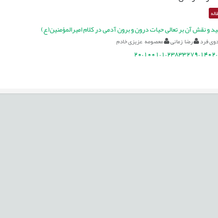
اله
د و نقش آن بر تعالی حیات درون و برون آدمی در کلام امیرالمؤمنین(ع)
وی فرد
رضا زمانی
معصومه عزیزی خادم
20.1001.1.23833279.1402.