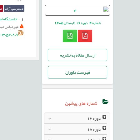
دسترسی آزاد
مق
1
-
خاستگاه امی
شماره
4
دوره
16
تابستان
1405
امیرعباس مهد
13.52.8.7
ارسال مقاله به نشریه
فهرست داوران
شماره های پیشین
دوره
16
دوره
15
دوره
14