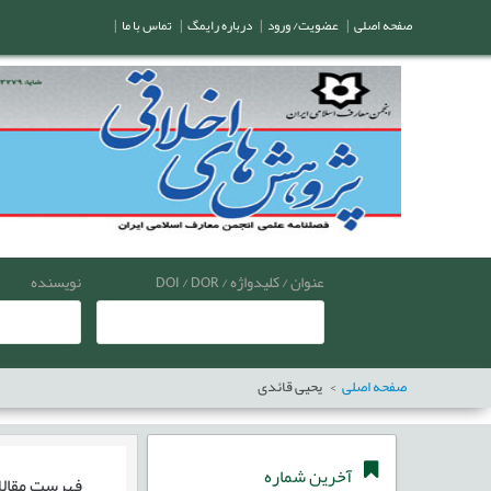
صفحه اصلی
|
عضویت/ ورود
|
درباره رایمگ
|
تماس با ما
|
عنوان / کلیدواژه / DOI / DOR
نویسنده
صفحه اصلی
یحیی قائدی
آخرین شماره
فهرست مقال