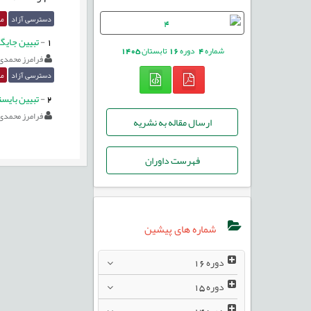
دسترسی آزاد
مق
1
-
تبیین جایگا
شماره
4
دوره
16
تابستان
1405
فرامرز محمدی 
دسترسی آزاد
مق
2
-
تبیین بایست
فرامرز محمدی 
ارسال مقاله به نشریه
فهرست داوران
شماره های پیشین
دوره
16
دوره
15
دوره
14