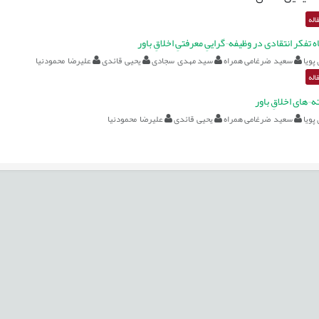
اله
ه تفکر انتقادی در وظیفه¬گراییِ معرفتیِ اخلاقِ باور
پویا
سعید ضرغامی همراه
سید مهدی سجادی
یحیی قائدی
علیرضا محمودنیا
اله
ه¬های اخلاقِ باور
پویا
سعید ضرغامی همراه
یحیی قائدی
علیرضا محمودنیا