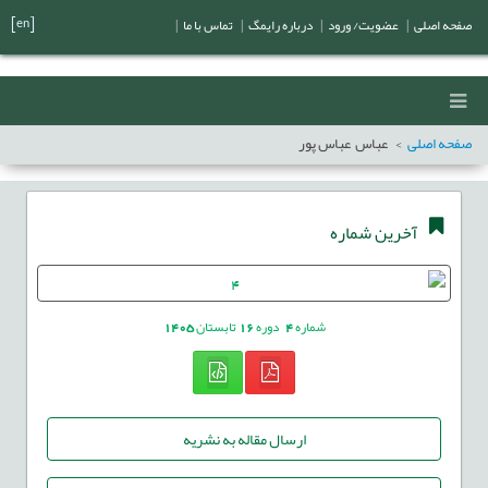
[en]
صفحه اصلی
|
عضویت/ ورود
|
درباره رایمگ
|
تماس با ما
|
صفحه اصلی
عباس عباس پور
آخرین شماره
شماره
4
دوره
16
تابستان
1405
ارسال مقاله به نشریه