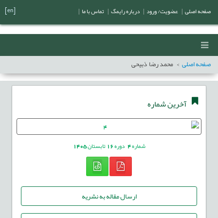
[en]
صفحه اصلی
|
عضویت/ ورود
|
درباره رایمگ
|
تماس با ما
|
صفحه اصلی
محمد رضا ذبیحی
آخرین شماره
شماره
4
دوره
16
تابستان
1405
ارسال مقاله به نشریه