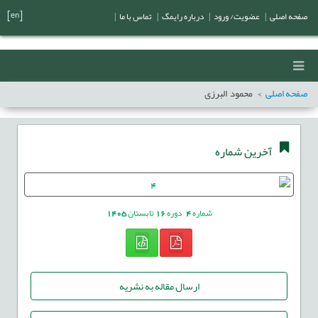
[en]
صفحه اصلی
|
عضویت/ ورود
|
درباره رایمگ
|
تماس با ما
|
صفحه اصلی
محمود البرزی
آخرین شماره
شماره
4
دوره
16
تابستان
1405
ارسال مقاله به نشریه